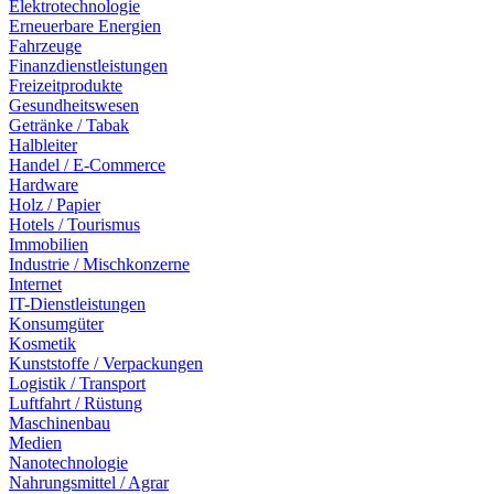
Elektrotechnologie
Erneuerbare Energien
Fahrzeuge
Finanzdienstleistungen
Freizeitprodukte
Gesundheitswesen
Getränke / Tabak
Halbleiter
Handel / E-Commerce
Hardware
Holz / Papier
Hotels / Tourismus
Immobilien
Industrie / Mischkonzerne
Internet
IT-Dienstleistungen
Konsumgüter
Kosmetik
Kunststoffe / Verpackungen
Logistik / Transport
Luftfahrt / Rüstung
Maschinenbau
Medien
Nanotechnologie
Nahrungsmittel / Agrar