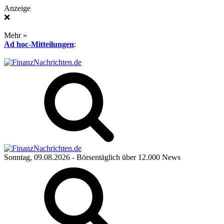
Anzeige
❌
Mehr »
Ad hoc-Mitteilungen
:
Sonntag, 09.08.2026
- Börsentäglich über 12.000 News