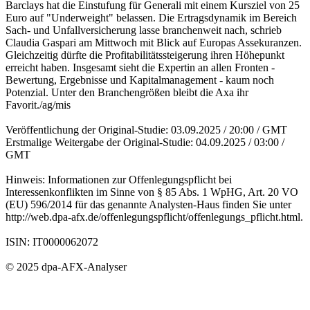
Barclays hat die Einstufung für Generali mit einem Kursziel von 25
Euro auf "Underweight" belassen. Die Ertragsdynamik im Bereich
Sach- und Unfallversicherung lasse branchenweit nach, schrieb
Claudia Gaspari am Mittwoch mit Blick auf Europas Assekuranzen.
Gleichzeitig dürfte die Profitabilitätssteigerung ihren Höhepunkt
erreicht haben. Insgesamt sieht die Expertin an allen Fronten -
Bewertung, Ergebnisse und Kapitalmanagement - kaum noch
Potenzial. Unter den Branchengrößen bleibt die Axa ihr
Favorit./ag/mis
Veröffentlichung der Original-Studie: 03.09.2025 / 20:00 / GMT
Erstmalige Weitergabe der Original-Studie: 04.09.2025 / 03:00 /
GMT
Hinweis: Informationen zur Offenlegungspflicht bei
Interessenkonflikten im Sinne von § 85 Abs. 1 WpHG, Art. 20 VO
(EU) 596/2014 für das genannte Analysten-Haus finden Sie unter
http://web.dpa-afx.de/offenlegungspflicht/offenlegungs_pflicht.html.
ISIN: IT0000062072
© 2025 dpa-AFX-Analyser