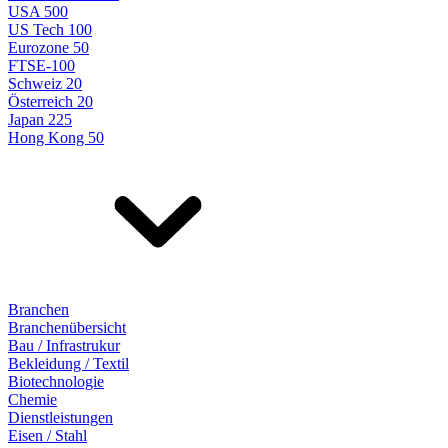
USA 500
US Tech 100
Eurozone 50
FTSE-100
Schweiz 20
Österreich 20
Japan 225
Hong Kong 50
Branchen
Branchenübersicht
Bau / Infrastrukur
Bekleidung / Textil
Biotechnologie
Chemie
Dienstleistungen
Eisen / Stahl