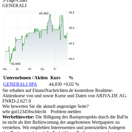
5-Tage-Chart
GENERALI
Unternehmen / Aktien
Kurs
%
GENERALI SPA
44,830
+0,02 %
Sie erhalten auf FinanzNachrichten.de kostenlose Realtime-
Aktienkurse von
und
sowie Kurse und Daten von
ARIVA.DE AG
.
FNRD-2.627.0
Wie bewerten Sie die aktuell angezeigte Seite?
sehr gut
1
2
3
4
5
6
schlecht
Problem melden
Werbehinweise:
Die Billigung des Basisprospekts durch die BaFin
ist nicht als ihre Befürwortung der angebotenen Wertpapiere zu
verstehen. Wir empfehlen Interessenten und potenziellen Anlegern