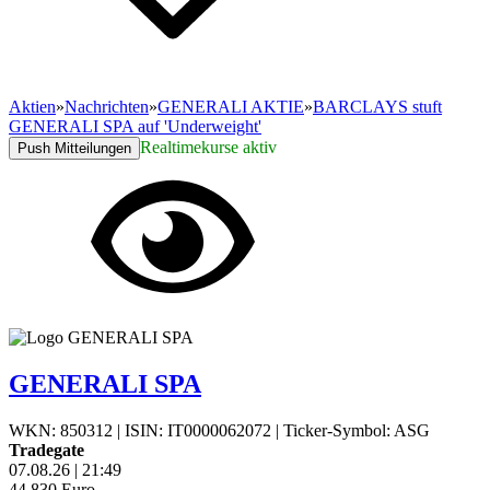
Aktien
»
Nachrichten
»
GENERALI AKTIE
»
BARCLAYS stuft
GENERALI SPA auf 'Underweight'
Realtimekurse aktiv
Push Mitteilungen
GENERALI SPA
WKN: 850312
|
ISIN: IT0000062072
|
Ticker-Symbol: ASG
Tradegate
07.08.26
|
21:49
44,830
Euro