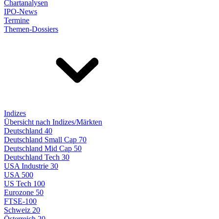
Chartanalysen
IPO-News
Termine
Themen-Dossiers
Indizes
Übersicht nach Indizes/Märkten
Deutschland 40
Deutschland Small Cap 70
Deutschland Mid Cap 50
Deutschland Tech 30
USA Industrie 30
USA 500
US Tech 100
Eurozone 50
FTSE-100
Schweiz 20
Österreich 20