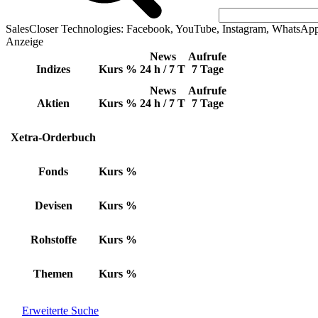
SalesCloser Technologies: Facebook, YouTube, Instagram, WhatsAp
Anzeige
News
Aufrufe
Indizes
Kurs
%
24 h / 7 T
7 Tage
News
Aufrufe
Aktien
Kurs
%
24 h / 7 T
7 Tage
Xetra-Orderbuch
Fonds
Kurs
%
Devisen
Kurs
%
Rohstoffe
Kurs
%
Themen
Kurs
%
Erweiterte Suche