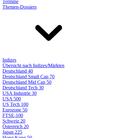
Termine
Themen-Dossiers
Indizes
Übersicht nach Indizes/Märkten
Deutschland 40
Deutschland Small Cap 70
Deutschland Mid Cap 50
Deutschland Tech 30
USA Industrie 30
USA 500
US Tech 100
Eurozone 50
FTSE-100
Schweiz 20
Österreich 20
Japan 225
Hong Kong 50