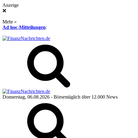
Anzeige
❌
Mehr »
Ad hoc-Mitteilungen
:
Donnerstag, 06.08.2026
- Börsentäglich über 12.000 News