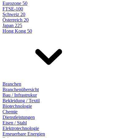
Eurozone 50
FTSE-100
Schweiz 20
Österreich 20
Japan 225
Hong Kong 50
Branchen
Branchenübersicht
Bau / Infrastrukur
Bekleidung / Textil
Biotechnologie
Chemie
Dienstleistungen
Eisen / Stahl
Elektrotechnologie
Erneuerbare Energien