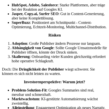
HubSpot, Adobe, Salesforce
: Starke Plattformen, aber träge
bei der Reaktion auf Googles KI.
Jasper, Copy.ai, Surfer SEO
: Gut in Content-Generierung,
aber keine Komplettlösung.
SuperBuzz
: Positioniert am Schnittpunkt - Content-
Optimierung, Echtzeit-Monitoring, Multichannel-Distribution.
Risiken
Adoption
: Große Publisher ändern Prozesse nur langsam.
Abhängigkeit von Google
: Sollte Google Umsatzmodelle für
Publisher öffnen, könnte der Druck sinken.
Skalierung
: Onboarding vieler Kunden gleichzeitig erfordert
hohe operative Schlagkraft.
Doch: Die
Dringlichkeit der Publisher
wiegt schwerer. Sie
können es sich nicht leisten zu warten.
Investorenperspektive: Warum jetzt?
Problem-Solution-Fit
: Googles Summaries sind real,
messbar und schmerzhaft.
Marktwachstum
: KI-gestützte Automatisierung wächst
zweistellig.
Alleinstellung
: Engagement Optimization als neues Narrativ.