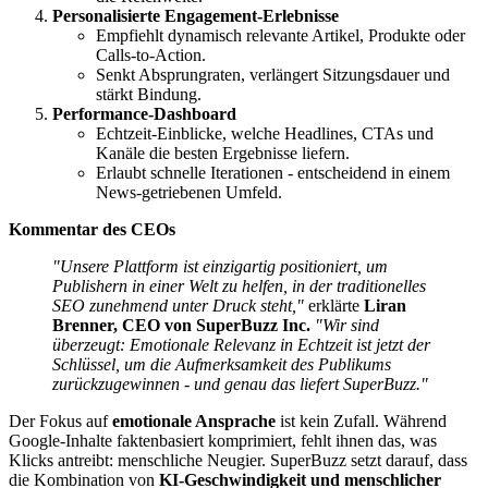
Personalisierte Engagement-Erlebnisse
Empfiehlt dynamisch relevante Artikel, Produkte oder
Calls-to-Action.
Senkt Absprungraten, verlängert Sitzungsdauer und
stärkt Bindung.
Performance-Dashboard
Echtzeit-Einblicke, welche Headlines, CTAs und
Kanäle die besten Ergebnisse liefern.
Erlaubt schnelle Iterationen - entscheidend in einem
News-getriebenen Umfeld.
Kommentar des CEOs
"Unsere Plattform ist einzigartig positioniert, um
Publishern in einer Welt zu helfen, in der traditionelles
SEO zunehmend unter Druck steht,"
erklärte
Liran
Brenner, CEO von SuperBuzz Inc.
"Wir sind
überzeugt: Emotionale Relevanz in Echtzeit ist jetzt der
Schlüssel, um die Aufmerksamkeit des Publikums
zurückzugewinnen - und genau das liefert SuperBuzz."
Der Fokus auf
emotionale Ansprache
ist kein Zufall. Während
Google-Inhalte faktenbasiert komprimiert, fehlt ihnen das, was
Klicks antreibt: menschliche Neugier. SuperBuzz setzt darauf, dass
die Kombination von
KI-Geschwindigkeit und menschlicher