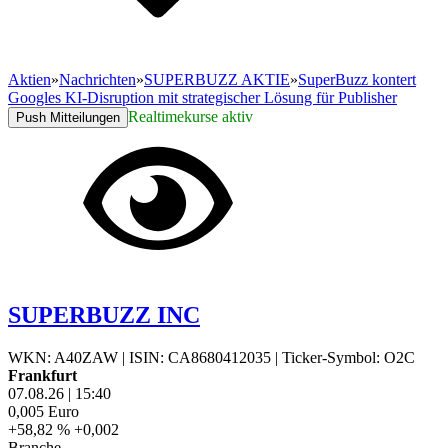
Aktien
»
Nachrichten
»
SUPERBUZZ AKTIE
»
SuperBuzz kontert
Googles KI-Disruption mit strategischer Lösung für Publisher
Realtimekurse aktiv
Push Mitteilungen
SUPERBUZZ INC
WKN: A40ZAW
|
ISIN: CA8680412035
|
Ticker-Symbol: O2C
Frankfurt
07.08.26
|
15:40
0,005
Euro
+58,82 %
+0,002
Branche