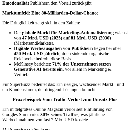
Emotionalität
Publishern den Vorteil zurückgibt.
Marktumfeld: Eine 80-Milliarden-Dollar-Chance
Die Dringlichkeit zeigt sich in den Zahlen:
Der
globale Markt für Marketing-Automatisierung
wächst
von
47 Mrd. USD (2025) auf 81 Mrd. USD (2030)
(MarketsandMarkets).
Digitale Werbeausgaben von Publishern
liegen bei über
450 Mrd. USD jährlich
, doch sinkende organische
Reichweite bedroht diese Basis.
McKinsey berichtet:
71% der Unternehmen setzen
Generative AI bereits ein
, vor allem in Marketing &
Vertrieb.
Für SuperBuzz bedeutet das: Ein riesiger, wachsender Markt - und
ein Kundenstamm, der dringend Lösungen braucht.
Praxisbeispiel: Vom Traffic-Verlust zum Umsatz-Plus
Ein mittelgroßes Online-Magazin verlor seit Einführung von
Googles Summaries
30% seines Traffics
, was jährliche
Werbeeinnahmen von fast 2 Mio. USD kostete.
Mit SuperBuzz könnte es: