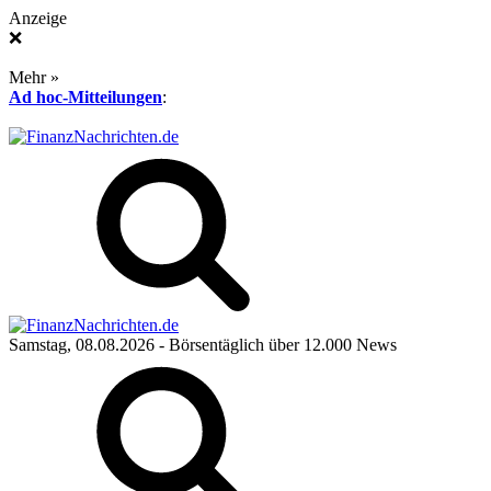
Anzeige
❌
Mehr »
Ad hoc-Mitteilungen
:
Samstag, 08.08.2026
- Börsentäglich über 12.000 News