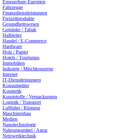
Erneuerbare Energien
Fahrzeuge
Finanzdienstleistungen
Freizeitprodukte
Gesundheitswesen
Getränke / Tabak
Halbleiter
Handel / E-Commerce
Hardware
Holz / Papier
Hotels / Tourismus
Immobilien
Industrie / Mischkonzerne
Internet
IT-Dienstleistungen
Konsumgüter
Kosmetik
Kunststoffe / Verpackungen
Logistik / Transport
Luftfahrt / Rüstung
Maschinenbau
Medien
Nanotechnologie
Nahrungsmittel / Agrar
Netzwerktechnik