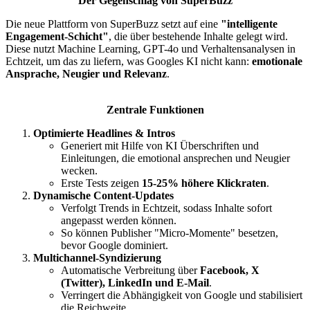
Der Gegenschlag von SuperBuzz
Die neue Plattform von SuperBuzz setzt auf eine
"intelligente
Engagement-Schicht"
, die über bestehende Inhalte gelegt wird.
Diese nutzt Machine Learning, GPT-4o und Verhaltensanalysen in
Echtzeit, um das zu liefern, was Googles KI nicht kann:
emotionale
Ansprache, Neugier und Relevanz
.
Zentrale Funktionen
Optimierte Headlines & Intros
Generiert mit Hilfe von KI Überschriften und
Einleitungen, die emotional ansprechen und Neugier
wecken.
Erste Tests zeigen
15-25% höhere Klickraten
.
Dynamische Content-Updates
Verfolgt Trends in Echtzeit, sodass Inhalte sofort
angepasst werden können.
So können Publisher "Micro-Momente" besetzen,
bevor Google dominiert.
Multichannel-Syndizierung
Automatische Verbreitung über
Facebook, X
(Twitter), LinkedIn und E-Mail
.
Verringert die Abhängigkeit von Google und stabilisiert
die Reichweite.