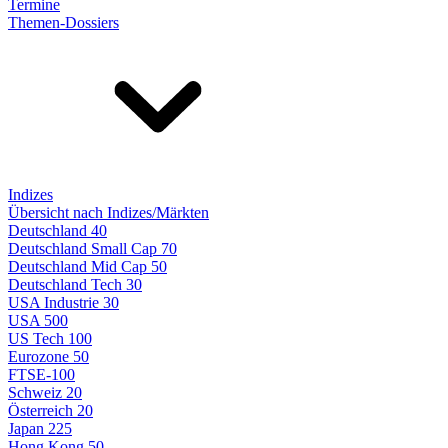
Termine
Themen-Dossiers
Indizes
Übersicht nach Indizes/Märkten
Deutschland 40
Deutschland Small Cap 70
Deutschland Mid Cap 50
Deutschland Tech 30
USA Industrie 30
USA 500
US Tech 100
Eurozone 50
FTSE-100
Schweiz 20
Österreich 20
Japan 225
Hong Kong 50