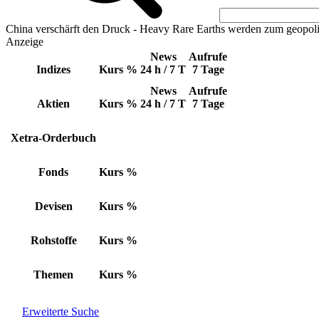
China verschärft den Druck - Heavy Rare Earths werden zum geopoli
Anzeige
News
Aufrufe
Indizes
Kurs
%
24 h / 7 T
7 Tage
News
Aufrufe
Aktien
Kurs
%
24 h / 7 T
7 Tage
Xetra-Orderbuch
Fonds
Kurs
%
Devisen
Kurs
%
Rohstoffe
Kurs
%
Themen
Kurs
%
Erweiterte Suche