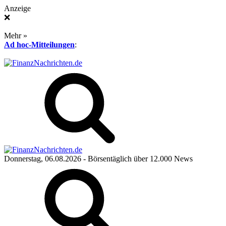
Anzeige
❌
Mehr »
Ad hoc-Mitteilungen
:
Donnerstag, 06.08.2026
- Börsentäglich über 12.000 News