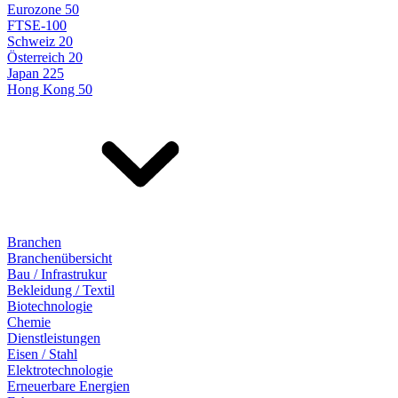
Eurozone 50
FTSE-100
Schweiz 20
Österreich 20
Japan 225
Hong Kong 50
Branchen
Branchenübersicht
Bau / Infrastrukur
Bekleidung / Textil
Biotechnologie
Chemie
Dienstleistungen
Eisen / Stahl
Elektrotechnologie
Erneuerbare Energien