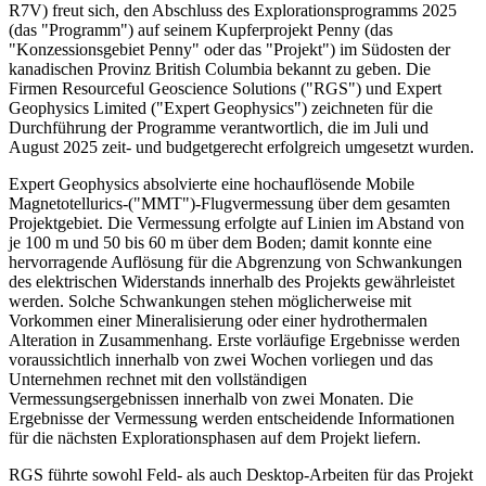
R7V) freut sich, den Abschluss des Explorationsprogramms 2025
(das "Programm") auf seinem Kupferprojekt Penny (das
"Konzessionsgebiet Penny" oder das "Projekt") im Südosten der
kanadischen Provinz British Columbia bekannt zu geben. Die
Firmen Resourceful Geoscience Solutions ("RGS") und Expert
Geophysics Limited ("Expert Geophysics") zeichneten für die
Durchführung der Programme verantwortlich, die im Juli und
August 2025 zeit- und budgetgerecht erfolgreich umgesetzt wurden.
Expert Geophysics absolvierte eine hochauflösende Mobile
Magnetotellurics-("MMT")-Flugvermessung über dem gesamten
Projektgebiet. Die Vermessung erfolgte auf Linien im Abstand von
je 100 m und 50 bis 60 m über dem Boden; damit konnte eine
hervorragende Auflösung für die Abgrenzung von Schwankungen
des elektrischen Widerstands innerhalb des Projekts gewährleistet
werden. Solche Schwankungen stehen möglicherweise mit
Vorkommen einer Mineralisierung oder einer hydrothermalen
Alteration in Zusammenhang. Erste vorläufige Ergebnisse werden
voraussichtlich innerhalb von zwei Wochen vorliegen und das
Unternehmen rechnet mit den vollständigen
Vermessungsergebnissen innerhalb von zwei Monaten. Die
Ergebnisse der Vermessung werden entscheidende Informationen
für die nächsten Explorationsphasen auf dem Projekt liefern.
RGS führte sowohl Feld- als auch Desktop-Arbeiten für das Projekt