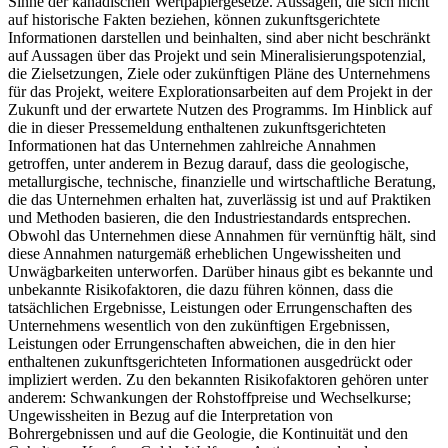
Sinne der kanadischen Wertpapiergesetze. Aussagen, die sich nicht
auf historische Fakten beziehen, können zukunftsgerichtete
Informationen darstellen und beinhalten, sind aber nicht beschränkt
auf Aussagen über das Projekt und sein Mineralisierungspotenzial,
die Zielsetzungen, Ziele oder zukünftigen Pläne des Unternehmens
für das Projekt, weitere Explorationsarbeiten auf dem Projekt in der
Zukunft und der erwartete Nutzen des Programms. Im Hinblick auf
die in dieser Pressemeldung enthaltenen zukunftsgerichteten
Informationen hat das Unternehmen zahlreiche Annahmen
getroffen, unter anderem in Bezug darauf, dass die geologische,
metallurgische, technische, finanzielle und wirtschaftliche Beratung,
die das Unternehmen erhalten hat, zuverlässig ist und auf Praktiken
und Methoden basieren, die den Industriestandards entsprechen.
Obwohl das Unternehmen diese Annahmen für vernünftig hält, sind
diese Annahmen naturgemäß erheblichen Ungewissheiten und
Unwägbarkeiten unterworfen. Darüber hinaus gibt es bekannte und
unbekannte Risikofaktoren, die dazu führen können, dass die
tatsächlichen Ergebnisse, Leistungen oder Errungenschaften des
Unternehmens wesentlich von den zukünftigen Ergebnissen,
Leistungen oder Errungenschaften abweichen, die in den hier
enthaltenen zukunftsgerichteten Informationen ausgedrückt oder
impliziert werden. Zu den bekannten Risikofaktoren gehören unter
anderem: Schwankungen der Rohstoffpreise und Wechselkurse;
Ungewissheiten in Bezug auf die Interpretation von
Bohrergebnissen und auf die Geologie, die Kontinuität und den