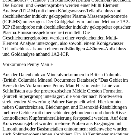
Die Boden- und Gesteinsproben werden einer Multi-Element-
Analyse (UT-1M) mit einem Königswasser-Teilaufschluss und
abschließender induktiv gekoppelter Plasma-Massenspektrometrie
(ICP-MS) unterzogen. Der Goldgehalt wird anhand Methode 1A2-
ICP (Brandprobe mit abschließender induktiv gekoppelter optischer
Plasma-Emissionsspektrometrie) ermittelt. Die
Geschiebemergelproben werden einer vergleichenden Multi-
Element-Analyse unterzogen, also sowohl einem Königswasser-
Teilaufschluss als auch einem vollständigen 4-Säuren-Aufschluss
und Goldanalyse anhand 1A2-ICP.
Vorkommen Penny Man H
Aus der Datenbank zu Mineralvorkommen in British Columbia
(British Columbia Mineral Occurrence Database): "Das Gebiet im
Bereich des Vorkommens Penny Man H ist in erster Linie von
Schluffstein aus der proterozoischen Middle Creston Formation
(Purcell Supergroup) unterlagert, die von der nach Nordwesten
streichenden Verwerfung Palmer Bar geteilt wird. Hier konnten
neben Quarzbrekzien, Bleichungen und Eisenoxid-Rissbildungen
mehrere Gebiete mit einer schichtengebundenen und durch Risse
kontrollierten Kupfermineralisierung festgestellt werden. Auf dem
Konzessionsgebiet wurden mehrere Proben aus Erzgängen mit
Limonit und/oder Basismetallen entnommen; stellenweise wurden
auch Splitterprobenahmen absolviert. Ein 10 Zentimeter mächtiger