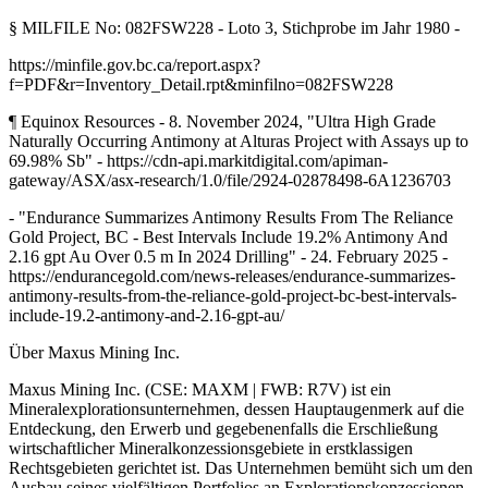
§ MILFILE No: 082FSW228 - Loto 3, Stichprobe im Jahr 1980 -
https://minfile.gov.bc.ca/report.aspx?
f=PDF&r=Inventory_Detail.rpt&minfilno=082FSW228
¶ Equinox Resources - 8. November 2024, "Ultra High Grade
Naturally Occurring Antimony at Alturas Project with Assays up to
69.98% Sb" - https://cdn-api.markitdigital.com/apiman-
gateway/ASX/asx-research/1.0/file/2924-02878498-6A1236703
- "Endurance Summarizes Antimony Results From The Reliance
Gold Project, BC - Best Intervals Include 19.2% Antimony And
2.16 gpt Au Over 0.5 m In 2024 Drilling" - 24. February 2025 -
https://endurancegold.com/news-releases/endurance-summarizes-
antimony-results-from-the-reliance-gold-project-bc-best-intervals-
include-19.2-antimony-and-2.16-gpt-au/
Über Maxus Mining Inc.
Maxus Mining Inc. (CSE: MAXM | FWB: R7V) ist ein
Mineralexplorationsunternehmen, dessen Hauptaugenmerk auf die
Entdeckung, den Erwerb und gegebenenfalls die Erschließung
wirtschaftlicher Mineralkonzessionsgebiete in erstklassigen
Rechtsgebieten gerichtet ist. Das Unternehmen bemüht sich um den
Ausbau seines vielfältigen Portfolios an Explorationskonzessionen,