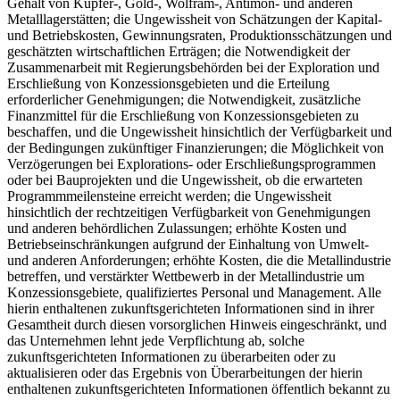
Gehalt von Kupfer-, Gold-, Wolfram-, Antimon- und anderen
Metalllagerstätten; die Ungewissheit von Schätzungen der Kapital-
und Betriebskosten, Gewinnungsraten, Produktionsschätzungen und
geschätzten wirtschaftlichen Erträgen; die Notwendigkeit der
Zusammenarbeit mit Regierungsbehörden bei der Exploration und
Erschließung von Konzessionsgebieten und die Erteilung
erforderlicher Genehmigungen; die Notwendigkeit, zusätzliche
Finanzmittel für die Erschließung von Konzessionsgebieten zu
beschaffen, und die Ungewissheit hinsichtlich der Verfügbarkeit und
der Bedingungen zukünftiger Finanzierungen; die Möglichkeit von
Verzögerungen bei Explorations- oder Erschließungsprogrammen
oder bei Bauprojekten und die Ungewissheit, ob die erwarteten
Programmmeilensteine erreicht werden; die Ungewissheit
hinsichtlich der rechtzeitigen Verfügbarkeit von Genehmigungen
und anderen behördlichen Zulassungen; erhöhte Kosten und
Betriebseinschränkungen aufgrund der Einhaltung von Umwelt-
und anderen Anforderungen; erhöhte Kosten, die die Metallindustrie
betreffen, und verstärkter Wettbewerb in der Metallindustrie um
Konzessionsgebiete, qualifiziertes Personal und Management. Alle
hierin enthaltenen zukunftsgerichteten Informationen sind in ihrer
Gesamtheit durch diesen vorsorglichen Hinweis eingeschränkt, und
das Unternehmen lehnt jede Verpflichtung ab, solche
zukunftsgerichteten Informationen zu überarbeiten oder zu
aktualisieren oder das Ergebnis von Überarbeitungen der hierin
enthaltenen zukunftsgerichteten Informationen öffentlich bekannt zu