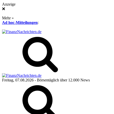
Anzeige
❌
Mehr »
Ad hoc-Mitteilungen
:
Freitag, 07.08.2026
- Börsentäglich über 12.000 News