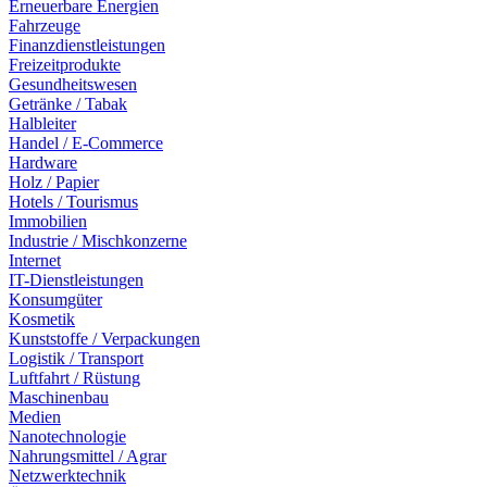
Erneuerbare Energien
Fahrzeuge
Finanzdienstleistungen
Freizeitprodukte
Gesundheitswesen
Getränke / Tabak
Halbleiter
Handel / E-Commerce
Hardware
Holz / Papier
Hotels / Tourismus
Immobilien
Industrie / Mischkonzerne
Internet
IT-Dienstleistungen
Konsumgüter
Kosmetik
Kunststoffe / Verpackungen
Logistik / Transport
Luftfahrt / Rüstung
Maschinenbau
Medien
Nanotechnologie
Nahrungsmittel / Agrar
Netzwerktechnik