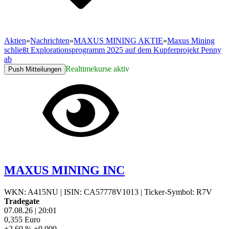
Aktien
»
Nachrichten
»
MAXUS MINING AKTIE
»
Maxus Mining
schließt Explorationsprogramm 2025 auf dem Kupferprojekt Penny
ab
Realtimekurse aktiv
Push Mitteilungen
MAXUS MINING INC
WKN: A415NU
|
ISIN: CA57778V1013
|
Ticker-Symbol: R7V
Tradegate
07.08.26
|
20:01
0,355
Euro
+2,60 %
+0,009