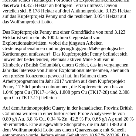
das etwa 14.355 Hektar an höffigem Terran umfasst. Davon
verteilen sich 8.178 Hektar auf drei Antimonprojekte, 3.123 Hektar
auf das Kupferprojekt Penny und die restlichen 3.054 Hektar auf
das Wolframprojekt Lotto.
Das Kupferprojekt Penny mit einer Grundfläche von rund 3.123
Hektar ist seit mehr als 100 Jahren Gegenstand von
Explorationsaktivitäten, wobei die jüngsten Arbeiten
Gesteinsprobenahmen und in geringfügigem Maße geologische
Kartierungen umfassten†. Das Kupferprojekt Penny befindet sich
unweit der bedeutenden, ehemals aktiven Mine Sullivan in
Kimberley (British Columbia), einem Gebiet, das im vergangenen
Jahr das Interesse von Junior-Explorationsunternehmen, aber auch
von großen Konzernen geweckt hat. Im Rahmen eines
Arbeitsprogramms im Jahr 2017 wurden auf dem Kupferprojekt
Penny 17 Stichproben entnommen, die Kupferwerte von bis zu
1.046 ppm Cu (TK17-149c), 1.808 ppm Cu (TK17-28) und 2.388
ppm Cu (TK17-12) lieferten†.
Auf dem Antimonprojekt Quarry in der kanadischen Provinz British
Columbia wurden in einer historischen Probe Analysewerte von
0,89 g/t Au, 3,8 % Cu, 0,34 % Zn, 42,5 % Pb, 0,65 g/t Ag und 20 %
Sb ermittelt3. Eine ausgewählte Stichprobe, die im Jahr 1980 auf
dem Wolframprojekt Lotto aus einem Quarzerzgang mit Scheelit
entnommen wurde, lieferte einen Gehalt von 10,97 % WO3§. Die