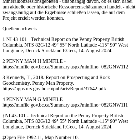
Mineralkonzessionsgebieten - unabhängig davon, ob es sich dabei
um aktuelle oder historische Ressourcenschätzungen handelt - nicht
zwangsläufig auf die Ergebnisse schließen lassen, die auf dem
Projekt erzielt werden könnten.
Quellennachweis
1 NI 43-101 - Technical Report on the Penny Property British
Columbia, NTS 82G/12 49° 55° North Latitude -115° 90° West
Longitude, Derrick Strickland P.Geo., 14. August 2024.
2 PENNY MAN H MINFILE -
https://minfile.gov.bc.ca/Summary.aspx?minfilno=082GNW112
3 Kennedy, T., 2018. Report on Prospecting and Rock
Geochemistry, Penny Man Property.
https://apps.nrs.gov.bc.ca/pub/aris/Report/37642.pdf/
4 PENNY MAN G MINFILE -
https://minfile.gov.bc.ca/Summary.aspx?minfilno=082GNW111
†NI 43-101 - Technical Report on the Penny Property British
Columbia, NTS 82G/12 49° 55° North Latitude -115° 90° West
Longitude, Derrick Strickland P.Geo., 14. August 2024.
‡Open File 1992-11, Map Number 10.