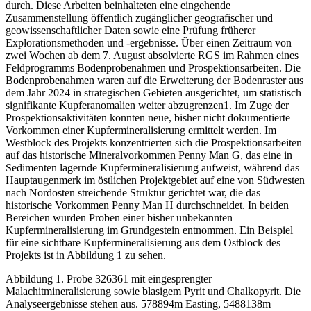
durch. Diese Arbeiten beinhalteten eine eingehende
Zusammenstellung öffentlich zugänglicher geografischer und
geowissenschaftlicher Daten sowie eine Prüfung früherer
Explorationsmethoden und -ergebnisse. Über einen Zeitraum von
zwei Wochen ab dem 7. August absolvierte RGS im Rahmen eines
Feldprogramms Bodenprobenahmen und Prospektionsarbeiten. Die
Bodenprobenahmen waren auf die Erweiterung der Bodenraster aus
dem Jahr 2024 in strategischen Gebieten ausgerichtet, um statistisch
signifikante Kupferanomalien weiter abzugrenzen1. Im Zuge der
Prospektionsaktivitäten konnten neue, bisher nicht dokumentierte
Vorkommen einer Kupfermineralisierung ermittelt werden. Im
Westblock des Projekts konzentrierten sich die Prospektionsarbeiten
auf das historische Mineralvorkommen Penny Man G, das eine in
Sedimenten lagernde Kupfermineralisierung aufweist, während das
Hauptaugenmerk im östlichen Projektgebiet auf eine von Südwesten
nach Nordosten streichende Struktur gerichtet war, die das
historische Vorkommen Penny Man H durchschneidet. In beiden
Bereichen wurden Proben einer bisher unbekannten
Kupfermineralisierung im Grundgestein entnommen. Ein Beispiel
für eine sichtbare Kupfermineralisierung aus dem Ostblock des
Projekts ist in Abbildung 1 zu sehen.
Abbildung 1. Probe 326361 mit eingesprengter
Malachitmineralisierung sowie blasigem Pyrit und Chalkopyrit. Die
Analyseergebnisse stehen aus. 578894m Easting, 5488138m