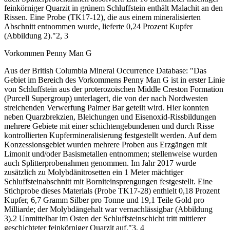
feinkörniger Quarzit in grünem Schluffstein enthält Malachit an den
Rissen. Eine Probe (TK17-12), die aus einem mineralisierten
Abschnitt entnommen wurde, lieferte 0,24 Prozent Kupfer
(Abbildung 2)."2, 3
Vorkommen Penny Man G
Aus der British Columbia Mineral Occurrence Database: "Das
Gebiet im Bereich des Vorkommens Penny Man G ist in erster Linie
von Schluffstein aus der proterozoischen Middle Creston Formation
(Purcell Supergroup) unterlagert, die von der nach Nordwesten
streichenden Verwerfung Palmer Bar geteilt wird. Hier konnten
neben Quarzbrekzien, Bleichungen und Eisenoxid-Rissbildungen
mehrere Gebiete mit einer schichtengebundenen und durch Risse
kontrollierten Kupfermineralisierung festgestellt werden. Auf dem
Konzessionsgebiet wurden mehrere Proben aus Erzgängen mit
Limonit und/oder Basismetallen entnommen; stellenweise wurden
auch Splitterprobenahmen genommen. Im Jahr 2017 wurde
zusätzlich zu Molybdänitrosetten ein 1 Meter mächtiger
Schluffsteinabschnitt mit Borniteinsprengungen festgestellt. Eine
Stichprobe dieses Materials (Probe TK17-28) enthielt 0,18 Prozent
Kupfer, 6,7 Gramm Silber pro Tonne und 19,1 Teile Gold pro
Milliarde; der Molybdängehalt war vernachlässigbar (Abbildung
3).2 Unmittelbar im Osten der Schluffsteinschicht tritt mittlerer
geschichteter feinkörniger Quarzit auf."3, 4