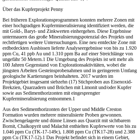
Über das Kupferprojekt Penny
Bei früheren Explorationsprogrammen konnten mehrere Zonen mit
einer hochgradigen Kupfermineralisierung identifiziert werden, die
mit Gold-, Baryt- und Zinkwerten einhergehen. Diese Ergebnisse
untermauern das große Mineralisierungspotenzial des Projekts und
rechtfertigen weitere Untersuchungen. Eine neu entdeckte Zone mit
erdbedeckten Ausbissen lieferte Analyseergebnisse von bis zu 1.920
ppm Cu, 41 ppb Au und 1.310 ppm Ba auf einer Streichlänge von
ungefähr 50 Metern.1 Die Umgebung des Projekts ist seit mehr als
100 Jahren Gegenstand von Explorationsaktivitäten, wobei die
jüngsten Arbeiten Gesteinsprobenahmen und in geringerem Umfang
geologische Kartierungen beinhalteten. 2017 wurden im
Projektgebiet insgesamt siebzehn (17) Stichproben aus Eisenoxid-
Brekzien, Quarzadern und Brüchen mit Limonit und/oder Kupfer
sowie aus Sedimenthorizonten mit eingesprengter
Kupfermineralisierung entnommen.1
Aus den Sedimenthorizonten der Upper und Middle Creston
Formation wurden mehrere mineralisierte Proben gewonnen.
Zwischengelagerte und dünne Linsen aus Quarzit mit sichtbarem
Bornit, Chalkopyrit und Malachit enthielten Kupferwerte von bis zu
1.046 ppm Cu (TK-17-149c), 1.808 ppm Cu (TK17-28) und 2.388
ppm Cu (TK17-12).1 Das Projekt befindet sich in einem Gebiet,