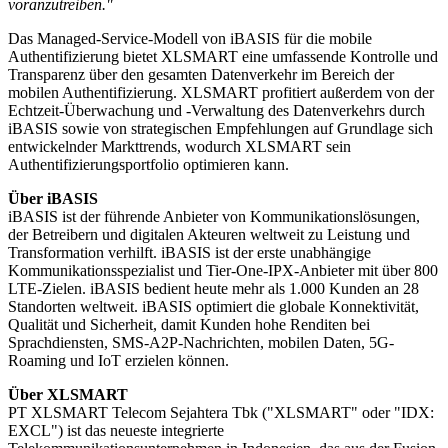
voranzutreiben."
Das Managed-Service-Modell von iBASIS für die mobile
Authentifizierung bietet XLSMART eine umfassende Kontrolle und
Transparenz über den gesamten Datenverkehr im Bereich der
mobilen Authentifizierung. XLSMART profitiert außerdem von der
Echtzeit-Überwachung und -Verwaltung des Datenverkehrs durch
iBASIS sowie von strategischen Empfehlungen auf Grundlage sich
entwickelnder Markttrends, wodurch XLSMART sein
Authentifizierungsportfolio optimieren kann.
Über iBASIS
iBASIS ist der führende Anbieter von Kommunikationslösungen,
der Betreibern und digitalen Akteuren weltweit zu Leistung und
Transformation verhilft. iBASIS ist der erste unabhängige
Kommunikationsspezialist und Tier-One-IPX-Anbieter mit über 800
LTE-Zielen. iBASIS bedient heute mehr als 1.000 Kunden an 28
Standorten weltweit. iBASIS optimiert die globale Konnektivität,
Qualität und Sicherheit, damit Kunden hohe Renditen bei
Sprachdiensten, SMS-A2P-Nachrichten, mobilen Daten, 5G-
Roaming und IoT erzielen können.
Über XLSMART
PT XLSMART Telecom Sejahtera Tbk ("XLSMART" oder "IDX:
EXCL") ist das neueste integrierte