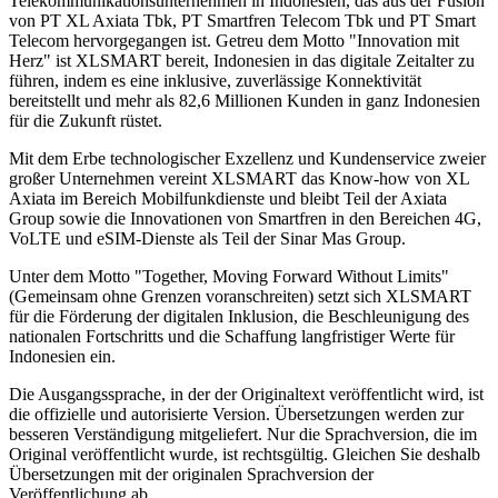
Telekommunikationsunternehmen in Indonesien, das aus der Fusion
von PT XL Axiata Tbk, PT Smartfren Telecom Tbk und PT Smart
Telecom hervorgegangen ist. Getreu dem Motto "Innovation mit
Herz" ist XLSMART bereit, Indonesien in das digitale Zeitalter zu
führen, indem es eine inklusive, zuverlässige Konnektivität
bereitstellt und mehr als 82,6 Millionen Kunden in ganz Indonesien
für die Zukunft rüstet.
Mit dem Erbe technologischer Exzellenz und Kundenservice zweier
großer Unternehmen vereint XLSMART das Know-how von XL
Axiata im Bereich Mobilfunkdienste und bleibt Teil der Axiata
Group sowie die Innovationen von Smartfren in den Bereichen 4G,
VoLTE und eSIM-Dienste als Teil der Sinar Mas Group.
Unter dem Motto "Together, Moving Forward Without Limits"
(Gemeinsam ohne Grenzen voranschreiten) setzt sich XLSMART
für die Förderung der digitalen Inklusion, die Beschleunigung des
nationalen Fortschritts und die Schaffung langfristiger Werte für
Indonesien ein.
Die Ausgangssprache, in der der Originaltext veröffentlicht wird, ist
die offizielle und autorisierte Version. Übersetzungen werden zur
besseren Verständigung mitgeliefert. Nur die Sprachversion, die im
Original veröffentlicht wurde, ist rechtsgültig. Gleichen Sie deshalb
Übersetzungen mit der originalen Sprachversion der
Veröffentlichung ab.