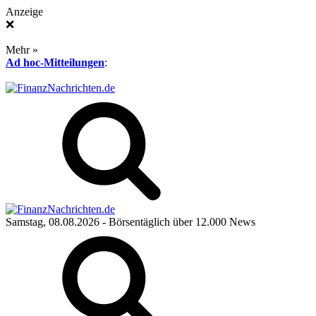
Anzeige
❌
Mehr »
Ad hoc-Mitteilungen
:
Samstag, 08.08.2026
- Börsentäglich über 12.000 News