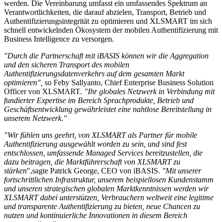
werden. Die Vereinbarung umfasst ein umfassendes Spektrum an
Verantwortlichkeiten, die darauf abzielen, Transport, Betrieb und
Authentifizierungsintegrität zu optimieren und XLSMART im sich
schnell entwickelnden Ökosystem der mobilen Authentifizierung mit
Business Intelligence zu versorgen.
"Durch die Partnerschaft mit iBASIS können wir die Aggregation
und den sicheren Transport des mobilen
Authentifizierungsdatenverkehrs auf dem gesamten Markt
optimieren",
so Feby Sallyanto, Chief Enterprise Business Solution
Officer von XLSMART
. "Ihr globales Netzwerk in Verbindung mit
fundierter Expertise im Bereich Sprachprodukte, Betrieb und
Geschäftsentwicklung gewährleistet eine nahtlose Bereitstellung in
unserem Netzwerk."
"Wir fühlen uns geehrt, von XLSMART als Partner für mobile
Authentifizierung ausgewählt worden zu sein, und sind fest
entschlossen, umfassende Managed Services bereitzustellen, die
dazu beitragen, die Marktführerschaft von XLSMART zu
stärken
",
sagte Patrick George, CEO von iBASIS.
"Mit unserer
fortschrittlichen Infrastruktur, unserem beispiellosen Kundenstamm
und unseren strategischen globalen Marktkenntnissen werden wir
XLSMART dabei unterstützen, Verbrauchern weltweit eine legitime
und transparente Authentifizierung zu bieten, neue Chancen zu
nutzen und kontinuierliche Innovationen in diesem Bereich