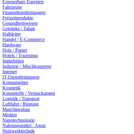
Erneuerbare Energien
Fahrzeuge
Finanzdienstleistungen
Freizeitprodukte
Gesundheitswesen
Getränke / Tabak
Halbleiter
Handel / E-Commerce
Hardware
Holz / Papier
Hotels / Tourismus
Immobilien
Industrie / Mischkonzerne
Internet
IT-Dienstleistungen
Konsumgüter
Kosmetik
Kunststoffe / Verpackungen
Logistik / Transport
Luftfahrt / Rüstung
Maschinenbau
Medien
Nanotechnologie
Nahrungsmittel / Agrar
Netzwerktechnik