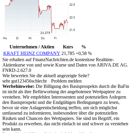
Unternehmen / Aktien
Kurs
%
KRAFT HEINZ COMPANY
21,785
+0,58 %
Sie erhalten auf FinanzNachrichten.de kostenlose Realtime-
Aktienkurse von
und
sowie Kurse und Daten von
ARIVA.DE AG
.
FNRD-2.627.0
Wie bewerten Sie die aktuell angezeigte Seite?
sehr gut
1
2
3
4
5
6
schlecht
Problem melden
Werbehinweise:
Die Billigung des Basisprospekts durch die BaFin
ist nicht als ihre Befürwortung der angebotenen Wertpapiere zu
verstehen. Wir empfehlen Interessenten und potenziellen Anlegern
den Basisprospekt und die Endgültigen Bedingungen zu lesen,
bevor sie eine Anlageentscheidung treffen, um sich möglichst
umfassend zu informieren, insbesondere über die potenziellen
Risiken und Chancen des Wertpapiers. Sie sind im Begriff, ein
Produkt zu erwerben, das nicht einfach ist und schwer zu verstehen
sein kann.