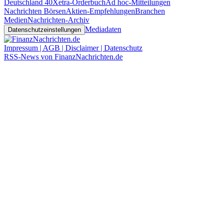
Deutschland 40
Xetra-Orderbuch
Ad hoc-Mitteilungen
Nachrichten Börsen
Aktien-Empfehlungen
Branchen
Medien
Nachrichten-Archiv
Mediadaten
Datenschutzeinstellungen
Impressum | AGB | Disclaimer | Datenschutz
RSS-News von FinanzNachrichten.de