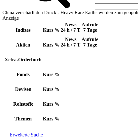
China verschärft den Druck - Heavy Rare Earths werden zum geopoli
Anzeige
News
Aufrufe
Indizes
Kurs
%
24 h / 7 T
7 Tage
News
Aufrufe
Aktien
Kurs
%
24 h / 7 T
7 Tage
Xetra-Orderbuch
Fonds
Kurs
%
Devisen
Kurs
%
Rohstoffe
Kurs
%
Themen
Kurs
%
Erweiterte Suche