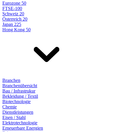
Eurozone 50
FTSE-100
Schweiz 20
Österreich 20
Japan 225
Hong Kong 50
Branchen
Branchenübersicht
Bau / Infrastrukur
Bekleidung / Textil
Biotechnologie
Chemie
Dienstleistungen
Eisen / Stahl
Elektrotechnologie
Erneuerbare Energien