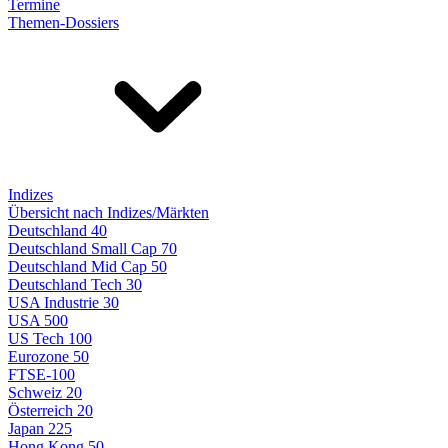
Termine
Themen-Dossiers
Indizes
Übersicht nach Indizes/Märkten
Deutschland 40
Deutschland Small Cap 70
Deutschland Mid Cap 50
Deutschland Tech 30
USA Industrie 30
USA 500
US Tech 100
Eurozone 50
FTSE-100
Schweiz 20
Österreich 20
Japan 225
Hong Kong 50