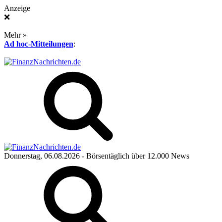
Anzeige
❌
Mehr »
Ad hoc-Mitteilungen
:
Donnerstag, 06.08.2026
- Börsentäglich über 12.000 News