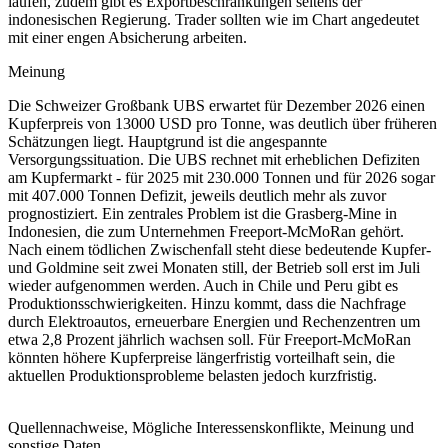
laufen, zudem gibt es Exportbeschränkungen seitens der
indonesischen Regierung. Trader sollten wie im Chart angedeutet
mit einer engen Absicherung arbeiten.
Meinung
Die Schweizer Großbank UBS erwartet für Dezember 2026 einen
Kupferpreis von 13000 USD pro Tonne, was deutlich über früheren
Schätzungen liegt. Hauptgrund ist die angespannte
Versorgungssituation. Die UBS rechnet mit erheblichen Defiziten
am Kupfermarkt - für 2025 mit 230.000 Tonnen und für 2026 sogar
mit 407.000 Tonnen Defizit, jeweils deutlich mehr als zuvor
prognostiziert. Ein zentrales Problem ist die Grasberg-Mine in
Indonesien, die zum Unternehmen Freeport-McMoRan gehört.
Nach einem tödlichen Zwischenfall steht diese bedeutende Kupfer-
und Goldmine seit zwei Monaten still, der Betrieb soll erst im Juli
wieder aufgenommen werden. Auch in Chile und Peru gibt es
Produktionsschwierigkeiten. Hinzu kommt, dass die Nachfrage
durch Elektroautos, erneuerbare Energien und Rechenzentren um
etwa 2,8 Prozent jährlich wachsen soll. Für Freeport-McMoRan
könnten höhere Kupferpreise längerfristig vorteilhaft sein, die
aktuellen Produktionsprobleme belasten jedoch kurzfristig.
Quellennachweise, Mögliche Interessenskonflikte, Meinung und
sonstige Daten