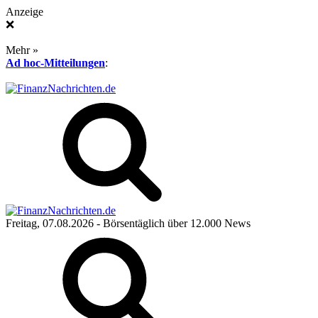
Anzeige
❌
Mehr »
Ad hoc-Mitteilungen
:
Freitag, 07.08.2026
- Börsentäglich über 12.000 News