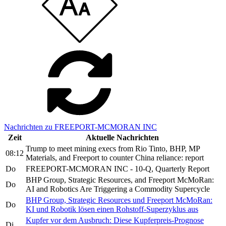
Nachrichten zu FREEPORT-MCMORAN INC
Zeit
Aktuelle Nachrichten
Trump to meet mining execs from Rio Tinto, BHP, MP
08:12
Materials, and Freeport to counter China reliance: report
Do
FREEPORT-MCMORAN INC - 10-Q, Quarterly Report
BHP Group, Strategic Resources, and Freeport McMoRan:
Do
AI and Robotics Are Triggering a Commodity Supercycle
BHP Group, Strategic Resources und Freeport McMoRan:
Do
KI und Robotik lösen einen Rohstoff-Superzyklus aus
Kupfer vor dem Ausbruch: Diese Kupferpreis-Prognose
Di