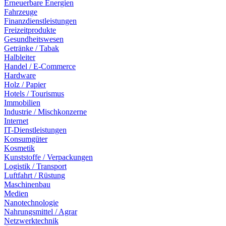
Erneuerbare Energien
Fahrzeuge
Finanzdienstleistungen
Freizeitprodukte
Gesundheitswesen
Getränke / Tabak
Halbleiter
Handel / E-Commerce
Hardware
Holz / Papier
Hotels / Tourismus
Immobilien
Industrie / Mischkonzerne
Internet
IT-Dienstleistungen
Konsumgüter
Kosmetik
Kunststoffe / Verpackungen
Logistik / Transport
Luftfahrt / Rüstung
Maschinenbau
Medien
Nanotechnologie
Nahrungsmittel / Agrar
Netzwerktechnik