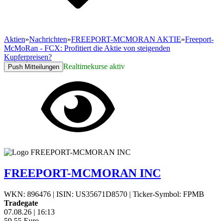
Aktien
»
Nachrichten
»
FREEPORT-MCMORAN AKTIE
»
Freeport-
McMoRan - FCX: Profitiert die Aktie von steigenden
Kupferpreisen?
Realtimekurse aktiv
Push Mitteilungen
FREEPORT-MCMORAN INC
WKN: 896476
|
ISIN: US35671D8570
|
Ticker-Symbol: FPMB
Tradegate
07.08.26
|
16:13
59,55
Euro