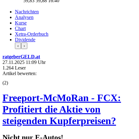
59,83
59,90
16:40
Nachrichten
Analysen
Kurse
Chart
Xetra-Orderbuch
Dividende
‹
›
ratgeberGELD.at
27.11.2025 11:09 Uhr
1.264 Leser
Artikel bewerten:
(
2
)
Freeport-McMoRan - FCX:
Profitiert die Aktie von
steigenden Kupferpreisen?
Nicht nur E-Autos!