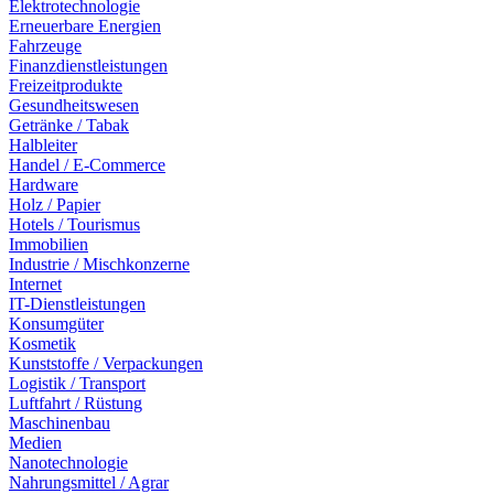
Elektrotechnologie
Erneuerbare Energien
Fahrzeuge
Finanzdienstleistungen
Freizeitprodukte
Gesundheitswesen
Getränke / Tabak
Halbleiter
Handel / E-Commerce
Hardware
Holz / Papier
Hotels / Tourismus
Immobilien
Industrie / Mischkonzerne
Internet
IT-Dienstleistungen
Konsumgüter
Kosmetik
Kunststoffe / Verpackungen
Logistik / Transport
Luftfahrt / Rüstung
Maschinenbau
Medien
Nanotechnologie
Nahrungsmittel / Agrar