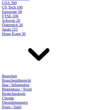
USA 500
US Tech 100
Eurozone 50
FTSE-100
Schweiz 20
Österreich 20
Japan 225
Hong Kong 50
Branchen
Branchenübersicht
Bau / Infrastrukur
Bekleidung / Textil
Biotechnologie
Chemie
Dienstleistungen
Eisen / Stahl