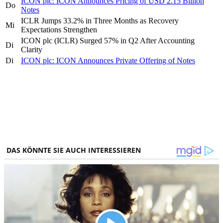
ICON plc: ICON Announces Pricing of USD 2.15 Billion
Do
Notes
ICLR Jumps 33.2% in Three Months as Recovery
Mi
Expectations Strengthen
ICON plc (ICLR) Surged 57% in Q2 After Accounting
Di
Clarity
Di
ICON plc: ICON Announces Private Offering of Notes