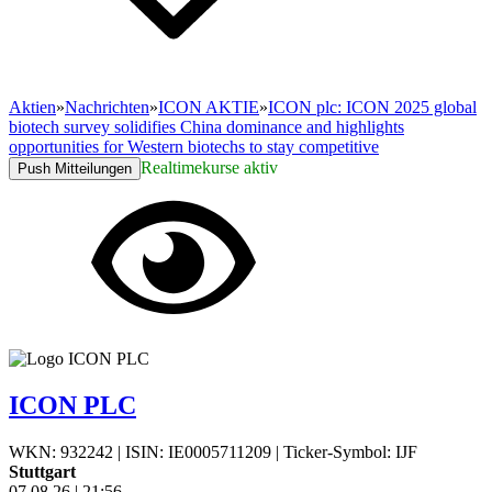
Aktien
»
Nachrichten
»
ICON AKTIE
»
ICON plc: ICON 2025 global
biotech survey solidifies China dominance and highlights
opportunities for Western biotechs to stay competitive
Realtimekurse aktiv
Push Mitteilungen
ICON PLC
WKN: 932242
|
ISIN: IE0005711209
|
Ticker-Symbol: IJF
Stuttgart
07.08.26
|
21:56