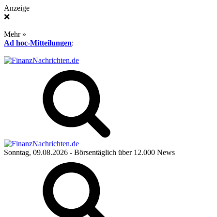
Anzeige
❌
Mehr »
Ad hoc-Mitteilungen
:
Sonntag, 09.08.2026
- Börsentäglich über 12.000 News