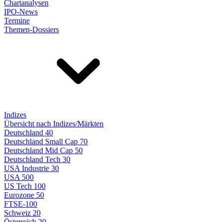
Chartanalysen
IPO-News
Termine
Themen-Dossiers
Indizes
Übersicht nach Indizes/Märkten
Deutschland 40
Deutschland Small Cap 70
Deutschland Mid Cap 50
Deutschland Tech 30
USA Industrie 30
USA 500
US Tech 100
Eurozone 50
FTSE-100
Schweiz 20
Österreich 20