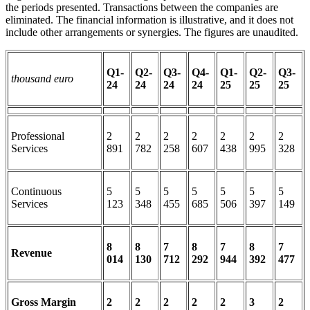
the periods presented. Transactions between the companies are
eliminated. The financial information is illustrative, and it does not
include other arrangements or synergies. The figures are unaudited.
Q1-
Q2-
Q3-
Q4-
Q1-
Q2-
Q3-
thousand euro
24
24
24
24
25
25
25
Professional
2
2
2
2
2
2
2
Services
891
782
258
607
438
995
328
Continuous
5
5
5
5
5
5
5
Services
123
348
455
685
506
397
149
8
8
7
8
7
8
7
Revenue
014
130
712
292
944
392
477
Gross Margin
2
2
2
2
2
3
2