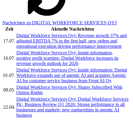
Nachrichten zu DIGITAL WORKFORCE SERVICES OYJ
Zeit
Aktuelle Nachrichten
Digital Workforce Services Oyj: Revenue growth 37% and
17.07.
adjusted EBITDA 7% in the first half, new orders and
operational execution driving performance improvement
Digital Workforce Services Oyj: Inside information,
16.07.
positive profit warning: Digital Workforce increases its
revenue growth outlook for 2026
Digital Workforce Services Oyj: Inside information: Digital
01.07.
Workforce expands use of agentic AI and acquires Agentic
AI for customer service business from Front AI Oy
Digital Workforce Services Oyj: Shares Subscribed With
08.05.
Option Rights
Digital Workforce Services Oyj: Digital Workforce Services
Plc, Business Review Q1 2026: Strong performance in all
22.04.
businesses and markets; new partnerships in agentic AI
business