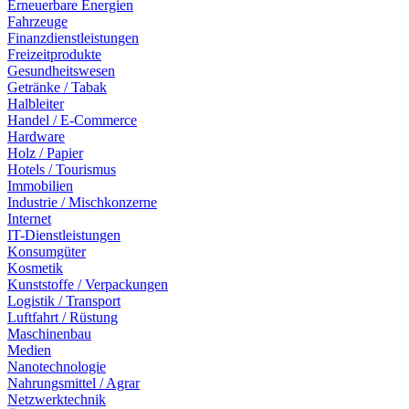
Erneuerbare Energien
Fahrzeuge
Finanzdienstleistungen
Freizeitprodukte
Gesundheitswesen
Getränke / Tabak
Halbleiter
Handel / E-Commerce
Hardware
Holz / Papier
Hotels / Tourismus
Immobilien
Industrie / Mischkonzerne
Internet
IT-Dienstleistungen
Konsumgüter
Kosmetik
Kunststoffe / Verpackungen
Logistik / Transport
Luftfahrt / Rüstung
Maschinenbau
Medien
Nanotechnologie
Nahrungsmittel / Agrar
Netzwerktechnik