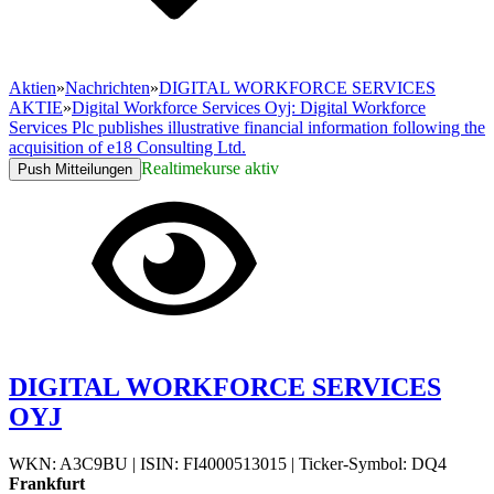
Aktien
»
Nachrichten
»
DIGITAL WORKFORCE SERVICES
AKTIE
»
Digital Workforce Services Oyj: Digital Workforce
Services Plc publishes illustrative financial information following the
acquisition of e18 Consulting Ltd.
Realtimekurse aktiv
Push Mitteilungen
DIGITAL WORKFORCE SERVICES
OYJ
WKN: A3C9BU
|
ISIN: FI4000513015
|
Ticker-Symbol: DQ4
Frankfurt