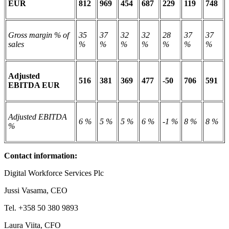
EUR
812
969
454
687
229
119
748
Gross margin % of
35
37
32
32
28
37
37
sales
%
%
%
%
%
%
%
Adjusted
516
381
369
477
-50
706
591
EBITDA EUR
Adjusted EBITDA
6 %
5 %
5 %
6 %
-1 %
8 %
8 %
%
Contact information:
Digital Workforce Services Plc
Jussi Vasama, CEO
Tel. +358 50 380 9893
Laura Viita, CFO