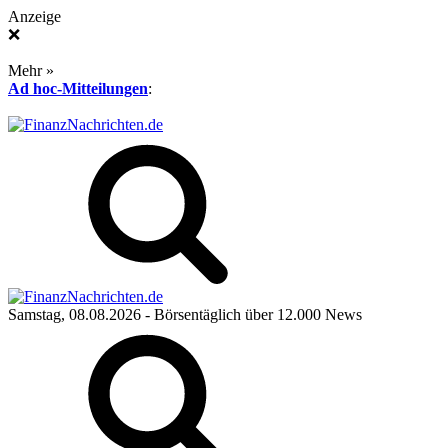
Anzeige
❌
Mehr »
Ad hoc-Mitteilungen
:
Samstag, 08.08.2026
- Börsentäglich über 12.000 News