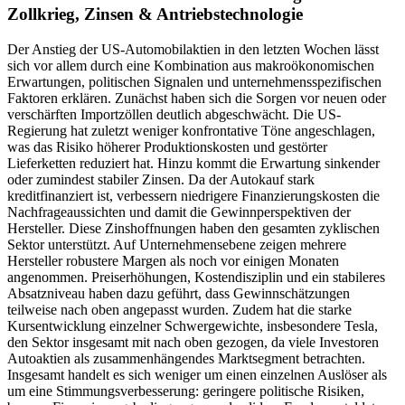
Zollkrieg, Zinsen & Antriebstechnologie
Der Anstieg der US-Automobilaktien in den letzten Wochen lässt
sich vor allem durch eine Kombination aus makroökonomischen
Erwartungen, politischen Signalen und unternehmensspezifischen
Faktoren erklären. Zunächst haben sich die Sorgen vor neuen oder
verschärften Importzöllen deutlich abgeschwächt. Die US-
Regierung hat zuletzt weniger konfrontative Töne angeschlagen,
was das Risiko höherer Produktionskosten und gestörter
Lieferketten reduziert hat. Hinzu kommt die Erwartung sinkender
oder zumindest stabiler Zinsen. Da der Autokauf stark
kreditfinanziert ist, verbessern niedrigere Finanzierungskosten die
Nachfrageaussichten und damit die Gewinnperspektiven der
Hersteller. Diese Zinshoffnungen haben den gesamten zyklischen
Sektor unterstützt. Auf Unternehmensebene zeigen mehrere
Hersteller robustere Margen als noch vor einigen Monaten
angenommen. Preiserhöhungen, Kostendisziplin und ein stabileres
Absatzniveau haben dazu geführt, dass Gewinnschätzungen
teilweise nach oben angepasst wurden. Zudem hat die starke
Kursentwicklung einzelner Schwergewichte, insbesondere Tesla,
den Sektor insgesamt mit nach oben gezogen, da viele Investoren
Autoaktien als zusammenhängendes Marktsegment betrachten.
Insgesamt handelt es sich weniger um einen einzelnen Auslöser als
um eine Stimmungsverbesserung: geringere politische Risiken,