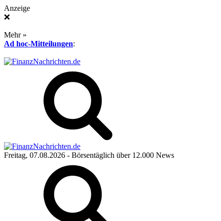
Anzeige
❌
Mehr »
Ad hoc-Mitteilungen
:
Freitag, 07.08.2026
- Börsentäglich über 12.000 News