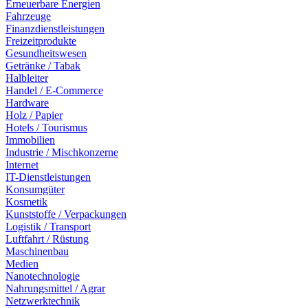
Erneuerbare Energien
Fahrzeuge
Finanzdienstleistungen
Freizeitprodukte
Gesundheitswesen
Getränke / Tabak
Halbleiter
Handel / E-Commerce
Hardware
Holz / Papier
Hotels / Tourismus
Immobilien
Industrie / Mischkonzerne
Internet
IT-Dienstleistungen
Konsumgüter
Kosmetik
Kunststoffe / Verpackungen
Logistik / Transport
Luftfahrt / Rüstung
Maschinenbau
Medien
Nanotechnologie
Nahrungsmittel / Agrar
Netzwerktechnik