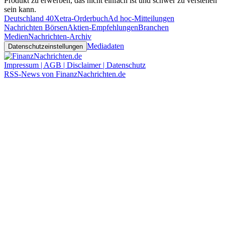
Produkt zu erwerben, das nicht einfach ist und schwer zu verstehen
sein kann.
Deutschland 40
Xetra-Orderbuch
Ad hoc-Mitteilungen
Nachrichten Börsen
Aktien-Empfehlungen
Branchen
Medien
Nachrichten-Archiv
Mediadaten
Datenschutzeinstellungen
Impressum | AGB | Disclaimer | Datenschutz
RSS-News von FinanzNachrichten.de