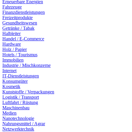
Erneuerbare Energien
Fahrzeuge
Finanzdienstleistungen
Freizeitprodukte
Gesundheitswesen
Getränke / Tabak
Halbleiter
Handel / E-Commerce
Hardware
Holz / Papier
Hotels / Tourismus
Immobilien
Industrie / Mischkonzerne
Internet
IT-Dienstleistungen
Konsumgüter
Kosmetik
Kunststoffe / Verpackungen
Logistik / Transport
Luftfahrt / Rüstung
Maschinenbau
Medien
Nanotechnologie
Nahrungsmittel / Agrar
Netzwerktechnik