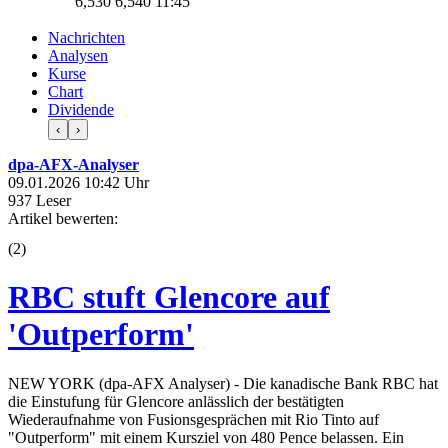
6,530
6,540
11:45
Nachrichten
Analysen
Kurse
Chart
Dividende
‹
›
dpa-AFX-Analyser
09.01.2026 10:42 Uhr
937 Leser
Artikel bewerten:
(
2
)
RBC stuft Glencore auf
'Outperform'
NEW YORK (dpa-AFX Analyser) - Die kanadische Bank RBC hat
die Einstufung für Glencore anlässlich der bestätigten
Wiederaufnahme von Fusionsgesprächen mit Rio Tinto auf
"Outperform" mit einem Kursziel von 480 Pence belassen. Ein