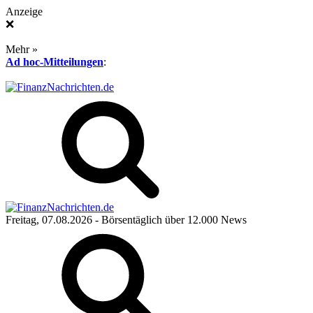
Anzeige
❌
Mehr »
Ad hoc-Mitteilungen
:
Freitag, 07.08.2026
- Börsentäglich über 12.000 News