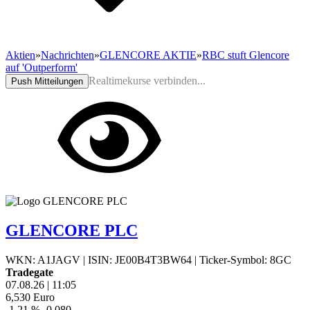
Aktien
»
Nachrichten
»
GLENCORE AKTIE
»
RBC stuft Glencore
auf 'Outperform'
Realtimekurse verbinden...
Push Mitteilungen
GLENCORE PLC
WKN: A1JAGV
|
ISIN: JE00B4T3BW64
|
Ticker-Symbol: 8GC
Tradegate
07.08.26
|
11:05
6,530
Euro
-1,21 %
-0,080