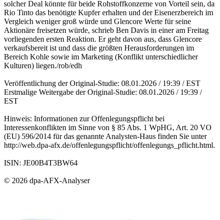
solcher Deal könnte für beide Rohstoffkonzerne von Vorteil sein, da
Rio Tinto das benötigte Kupfer erhalten und der Eisenerzbereich im
Vergleich weniger groß würde und Glencore Werte für seine
Aktionäre freisetzen würde, schrieb Ben Davis in einer am Freitag
vorliegenden ersten Reaktion. Er geht davon aus, dass Glencore
verkaufsbereit ist und dass die größten Herausforderungen im
Bereich Kohle sowie im Marketing (Konflikt unterschiedlicher
Kulturen) liegen./rob/edh
Veröffentlichung der Original-Studie: 08.01.2026 / 19:39 / EST
Erstmalige Weitergabe der Original-Studie: 08.01.2026 / 19:39 /
EST
Hinweis: Informationen zur Offenlegungspflicht bei
Interessenkonflikten im Sinne von § 85 Abs. 1 WpHG, Art. 20 VO
(EU) 596/2014 für das genannte Analysten-Haus finden Sie unter
http://web.dpa-afx.de/offenlegungspflicht/offenlegungs_pflicht.html.
ISIN: JE00B4T3BW64
© 2026 dpa-AFX-Analyser