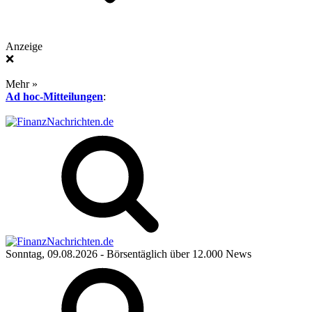
Anzeige
❌
Mehr »
Ad hoc-Mitteilungen
:
Sonntag, 09.08.2026
- Börsentäglich über 12.000 News