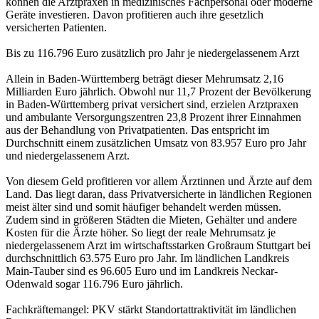
können die Arztpraxen in medizinisches Fachpersonal oder moderne
Geräte investieren. Davon profitieren auch ihre gesetzlich
versicherten Patienten.
Bis zu 116.796 Euro zusätzlich pro Jahr je niedergelassenem Arzt
Allein in Baden-Württemberg beträgt dieser Mehrumsatz 2,16
Milliarden Euro jährlich. Obwohl nur 11,7 Prozent der Bevölkerung
in Baden-Württemberg privat versichert sind, erzielen Arztpraxen
und ambulante Versorgungszentren 23,8 Prozent ihrer Einnahmen
aus der Behandlung von Privatpatienten. Das entspricht im
Durchschnitt einem zusätzlichen Umsatz von 83.957 Euro pro Jahr
und niedergelassenem Arzt.
Von diesem Geld profitieren vor allem Ärztinnen und Ärzte auf dem
Land. Das liegt daran, dass Privatversicherte in ländlichen Regionen
meist älter sind und somit häufiger behandelt werden müssen.
Zudem sind in größeren Städten die Mieten, Gehälter und andere
Kosten für die Ärzte höher. So liegt der reale Mehrumsatz je
niedergelassenem Arzt im wirtschaftsstarken Großraum Stuttgart bei
durchschnittlich 63.575 Euro pro Jahr. Im ländlichen Landkreis
Main-Tauber sind es 96.605 Euro und im Landkreis Neckar-
Odenwald sogar 116.796 Euro jährlich.
Fachkräftemangel: PKV stärkt Standortattraktivität im ländlichen