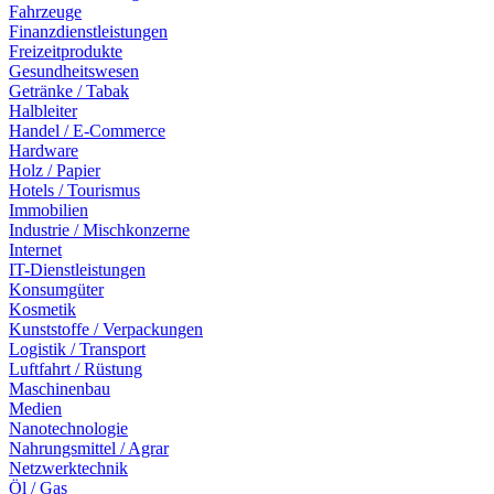
Fahrzeuge
Finanzdienstleistungen
Freizeitprodukte
Gesundheitswesen
Getränke / Tabak
Halbleiter
Handel / E-Commerce
Hardware
Holz / Papier
Hotels / Tourismus
Immobilien
Industrie / Mischkonzerne
Internet
IT-Dienstleistungen
Konsumgüter
Kosmetik
Kunststoffe / Verpackungen
Logistik / Transport
Luftfahrt / Rüstung
Maschinenbau
Medien
Nanotechnologie
Nahrungsmittel / Agrar
Netzwerktechnik
Öl / Gas