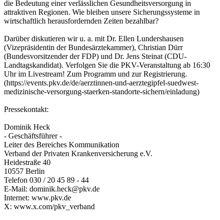
die Bedeutung einer verlässlichen Gesundheitsversorgung in
attraktiven Regionen. Wie bleiben unsere Sicherungssysteme in
wirtschaftlich herausfordernden Zeiten bezahlbar?
Darüber diskutieren wir u. a. mit Dr. Ellen Lundershausen
(Vizepräsidentin der Bundesärztekammer), Christian Dürr
(Bundesvorsitzender der FDP) und Dr. Jens Steinat (CDU-
Landtagskandidat). Verfolgen Sie die PKV-Veranstaltung ab 16:30
Uhr im Livestream! Zum Programm und zur Registrierung.
(https://events.pkv.de/de/aerztinnen-und-aerztegipfel-suedwest-
medizinische-versorgung-staerken-standorte-sichern/einladung)
Pressekontakt:
Dominik Heck
- Geschäftsführer -
Leiter des Bereiches Kommunikation
Verband der Privaten Krankenversicherung e.V.
Heidestraße 40
10557 Berlin
Telefon 030 / 20 45 89 - 44
E-Mail: dominik.heck@pkv.de
Internet: www.pkv.de
X: www.x.com/pkv_verband