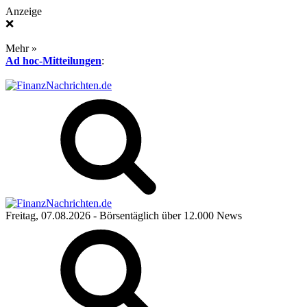
Anzeige
❌
Mehr »
Ad hoc-Mitteilungen
:
Freitag, 07.08.2026
- Börsentäglich über 12.000 News