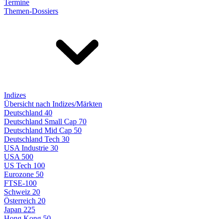
Termine
Themen-Dossiers
Indizes
Übersicht nach Indizes/Märkten
Deutschland 40
Deutschland Small Cap 70
Deutschland Mid Cap 50
Deutschland Tech 30
USA Industrie 30
USA 500
US Tech 100
Eurozone 50
FTSE-100
Schweiz 20
Österreich 20
Japan 225
Hong Kong 50