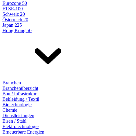
Eurozone 50
FTSE-100
Schweiz 20
Österreich 20
Japan 225
Hong Kong 50
Branchen
Branchenübersicht
Bau / Infrastrukur
Bekleidung / Textil
Biotechnologie
Chemie
Dienstleistungen
Eisen / Stahl
Elektrotechnologie
Erneuerbare Energien