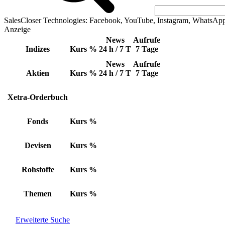
SalesCloser Technologies: Facebook, YouTube, Instagram, WhatsAp
Anzeige
News
Aufrufe
Indizes
Kurs
%
24 h / 7 T
7 Tage
News
Aufrufe
Aktien
Kurs
%
24 h / 7 T
7 Tage
Xetra-Orderbuch
Fonds
Kurs
%
Devisen
Kurs
%
Rohstoffe
Kurs
%
Themen
Kurs
%
Erweiterte Suche