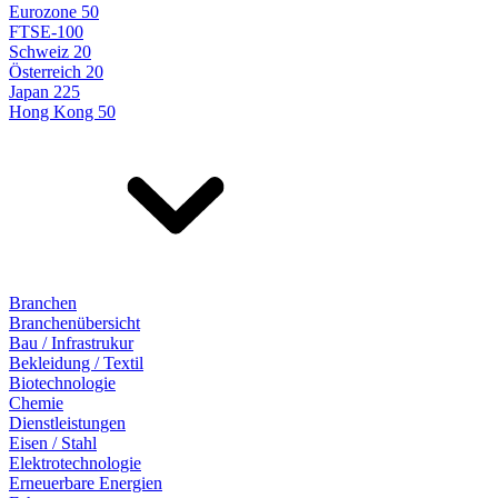
Eurozone 50
FTSE-100
Schweiz 20
Österreich 20
Japan 225
Hong Kong 50
Branchen
Branchenübersicht
Bau / Infrastrukur
Bekleidung / Textil
Biotechnologie
Chemie
Dienstleistungen
Eisen / Stahl
Elektrotechnologie
Erneuerbare Energien