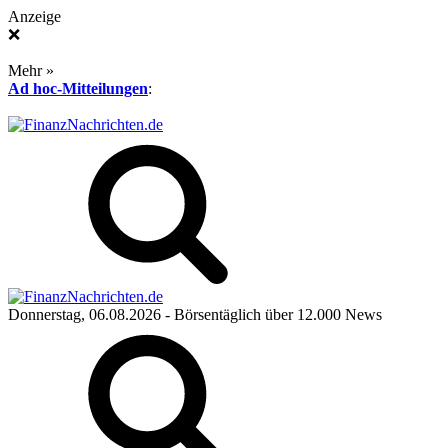
Anzeige
❌
Mehr »
Ad hoc-Mitteilungen
:
Donnerstag, 06.08.2026
- Börsentäglich über 12.000 News