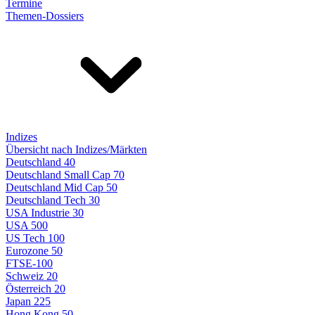
Termine
Themen-Dossiers
Indizes
Übersicht nach Indizes/Märkten
Deutschland 40
Deutschland Small Cap 70
Deutschland Mid Cap 50
Deutschland Tech 30
USA Industrie 30
USA 500
US Tech 100
Eurozone 50
FTSE-100
Schweiz 20
Österreich 20
Japan 225
Hong Kong 50