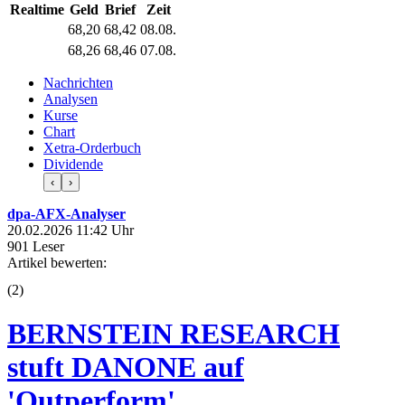
Realtime
Geld
Brief
Zeit
68,20
68,42
08.08.
68,26
68,46
07.08.
Nachrichten
Analysen
Kurse
Chart
Xetra-Orderbuch
Dividende
‹
›
dpa-AFX-Analyser
20.02.2026 11:42 Uhr
901 Leser
Artikel bewerten:
(
2
)
BERNSTEIN RESEARCH
stuft DANONE auf
'Outperform'