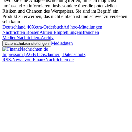
bevor sie eine Anlageentscheidung treffen, um sich möglichst
umfassend zu informieren, insbesondere über die potenziellen
Risiken und Chancen des Wertpapiers. Sie sind im Begriff, ein
Produkt zu erwerben, das nicht einfach ist und schwer zu verstehen
sein kann.
Deutschland 40
Xetra-Orderbuch
Ad hoc-Mitteilungen
Nachrichten Börsen
Aktien-Empfehlungen
Branchen
Medien
Nachrichten-Archiv
Mediadaten
Datenschutzeinstellungen
Impressum | AGB | Disclaimer | Datenschutz
RSS-News von FinanzNachrichten.de