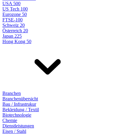
USA 500
US Tech 100
Eurozone 50
FTSE-100
Schweiz 20
Österreich 20
Japan 225
Hong Kong 50
Branchen
Branchenübersicht
Bau / Infrastrukur
Bekleidung / Textil
Biotechnologie
Chemie
Dienstleistungen
Eisen / Stahl