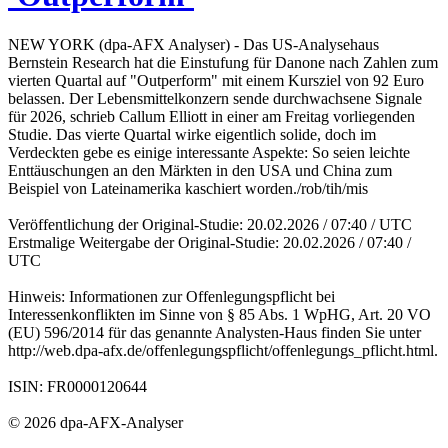
NEW YORK (dpa-AFX Analyser) - Das US-Analysehaus
Bernstein Research hat die Einstufung für Danone nach Zahlen zum
vierten Quartal auf "Outperform" mit einem Kursziel von 92 Euro
belassen. Der Lebensmittelkonzern sende durchwachsene Signale
für 2026, schrieb Callum Elliott in einer am Freitag vorliegenden
Studie. Das vierte Quartal wirke eigentlich solide, doch im
Verdeckten gebe es einige interessante Aspekte: So seien leichte
Enttäuschungen an den Märkten in den USA und China zum
Beispiel von Lateinamerika kaschiert worden./rob/tih/mis
Veröffentlichung der Original-Studie: 20.02.2026 / 07:40 / UTC
Erstmalige Weitergabe der Original-Studie: 20.02.2026 / 07:40 /
UTC
Hinweis: Informationen zur Offenlegungspflicht bei
Interessenkonflikten im Sinne von § 85 Abs. 1 WpHG, Art. 20 VO
(EU) 596/2014 für das genannte Analysten-Haus finden Sie unter
http://web.dpa-afx.de/offenlegungspflicht/offenlegungs_pflicht.html.
ISIN: FR0000120644
© 2026 dpa-AFX-Analyser