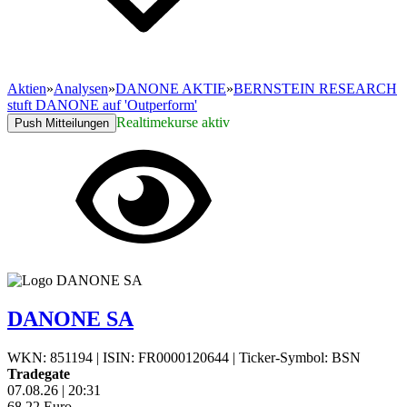
Aktien
»
Analysen
»
DANONE AKTIE
»
BERNSTEIN RESEARCH
stuft DANONE auf 'Outperform'
Realtimekurse aktiv
Push Mitteilungen
DANONE SA
WKN: 851194
|
ISIN: FR0000120644
|
Ticker-Symbol: BSN
Tradegate
07.08.26
|
20:31
68,22
Euro