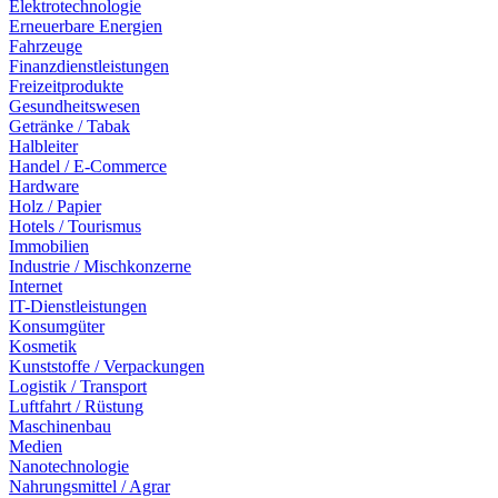
Elektrotechnologie
Erneuerbare Energien
Fahrzeuge
Finanzdienstleistungen
Freizeitprodukte
Gesundheitswesen
Getränke / Tabak
Halbleiter
Handel / E-Commerce
Hardware
Holz / Papier
Hotels / Tourismus
Immobilien
Industrie / Mischkonzerne
Internet
IT-Dienstleistungen
Konsumgüter
Kosmetik
Kunststoffe / Verpackungen
Logistik / Transport
Luftfahrt / Rüstung
Maschinenbau
Medien
Nanotechnologie
Nahrungsmittel / Agrar