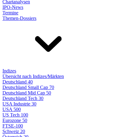
Chartanalysen
IPO-News
Termine
Themen-Dossiers
Indizes
Übersicht nach Indizes/Märkten
Deutschland 40
Deutschland Small Cap 70
Deutschland Mid Cap 50
Deutschland Tech 30
USA Industrie 30
USA 500
US Tech 100
Eurozone 50
FTSE-100
Schweiz 20
Österreich 20