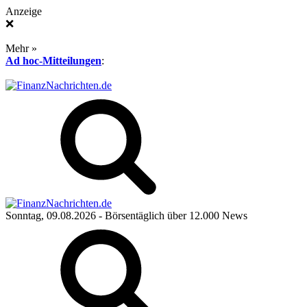
Anzeige
❌
Mehr »
Ad hoc-Mitteilungen
:
Sonntag, 09.08.2026
- Börsentäglich über 12.000 News