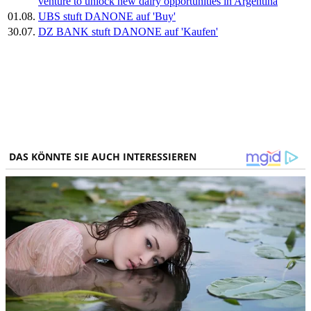
venture to unlock new dairy opportunities in Argentina
01.08.
UBS stuft DANONE auf 'Buy'
30.07.
DZ BANK stuft DANONE auf 'Kaufen'