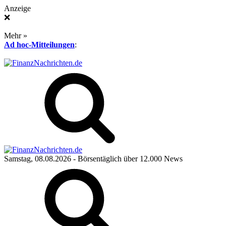
Anzeige
❌
Mehr »
Ad hoc-Mitteilungen
:
Samstag, 08.08.2026
- Börsentäglich über 12.000 News