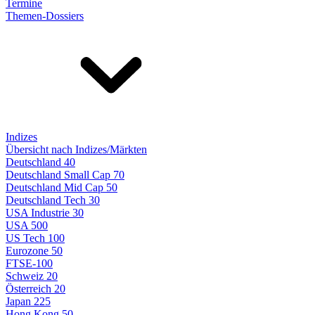
Termine
Themen-Dossiers
Indizes
Übersicht nach Indizes/Märkten
Deutschland 40
Deutschland Small Cap 70
Deutschland Mid Cap 50
Deutschland Tech 30
USA Industrie 30
USA 500
US Tech 100
Eurozone 50
FTSE-100
Schweiz 20
Österreich 20
Japan 225
Hong Kong 50