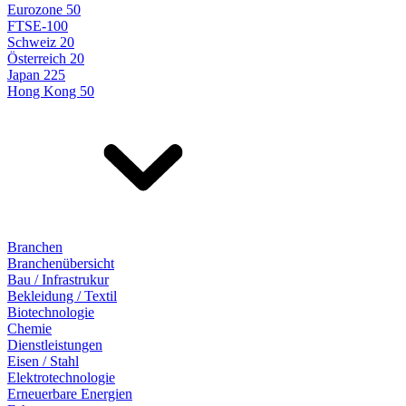
Eurozone 50
FTSE-100
Schweiz 20
Österreich 20
Japan 225
Hong Kong 50
Branchen
Branchenübersicht
Bau / Infrastrukur
Bekleidung / Textil
Biotechnologie
Chemie
Dienstleistungen
Eisen / Stahl
Elektrotechnologie
Erneuerbare Energien