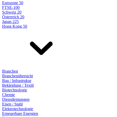
Eurozone 50
FTSE-100
Schweiz 20
Österreich 20
Japan 225
Hong Kong 50
Branchen
Branchenübersicht
Bau / Infrastrukur
Bekleidung / Textil
Biotechnologie
Chemie
Dienstleistungen
Eisen / Stahl
Elektrotechnologie
Erneuerbare Energien