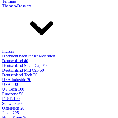
Termine
Themen-Dossiers
Indizes
Übersicht nach Indizes/Märkten
Deutschland 40
Deutschland Small Cap 70
Deutschland Mid Cap 50
Deutschland Tech 30
USA Industrie 30
USA 500
US Tech 100
Eurozone 50
FTSE-100
Schweiz 20
Österreich 20
Japan 225
Hong Kong 50