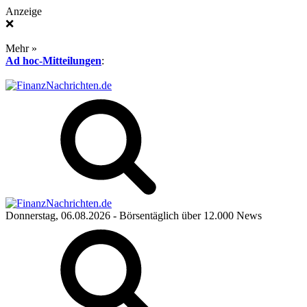
Anzeige
❌
Mehr »
Ad hoc-Mitteilungen
:
Donnerstag, 06.08.2026
- Börsentäglich über 12.000 News