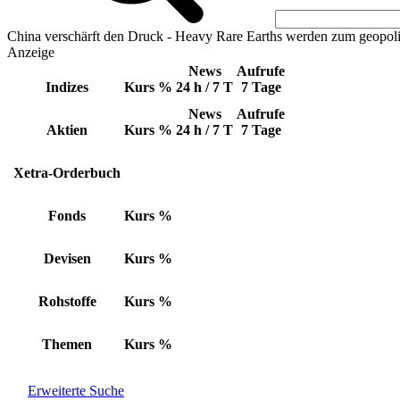
China verschärft den Druck - Heavy Rare Earths werden zum geopoli
Anzeige
News
Aufrufe
Indizes
Kurs
%
24 h / 7 T
7 Tage
News
Aufrufe
Aktien
Kurs
%
24 h / 7 T
7 Tage
Xetra-Orderbuch
Fonds
Kurs
%
Devisen
Kurs
%
Rohstoffe
Kurs
%
Themen
Kurs
%
Erweiterte Suche