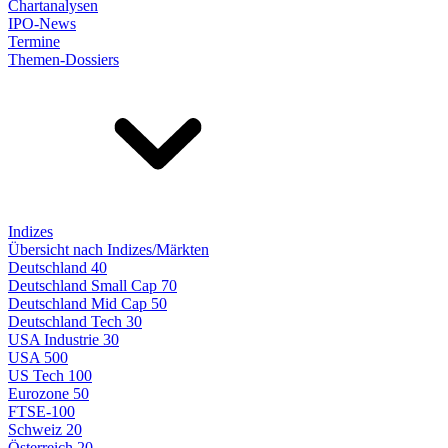
Chartanalysen
IPO-News
Termine
Themen-Dossiers
Indizes
Übersicht nach Indizes/Märkten
Deutschland 40
Deutschland Small Cap 70
Deutschland Mid Cap 50
Deutschland Tech 30
USA Industrie 30
USA 500
US Tech 100
Eurozone 50
FTSE-100
Schweiz 20
Österreich 20