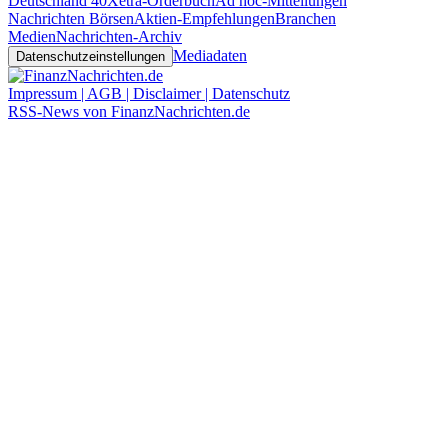
Deutschland 40
Xetra-Orderbuch
Ad hoc-Mitteilungen
Nachrichten Börsen
Aktien-Empfehlungen
Branchen
Medien
Nachrichten-Archiv
Mediadaten
Datenschutzeinstellungen
Impressum | AGB | Disclaimer | Datenschutz
RSS-News von FinanzNachrichten.de