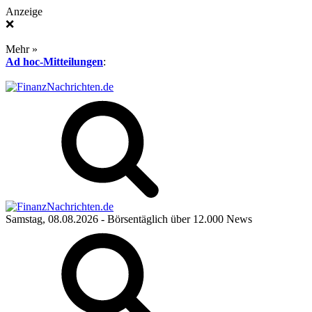
Anzeige
❌
Mehr »
Ad hoc-Mitteilungen
:
Samstag, 08.08.2026
- Börsentäglich über 12.000 News