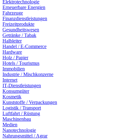
Elektrotechnologie
Erneuerbare Energien
Fahrzeuge
Finanzdienstleistungen
Freizeitprodukte
Gesundheitswesen
Getränke / Tabak
Halbleiter
Handel / E-Commerce
Hardware
Holz / Papier
Hotels / Tourismus
Immobilien
Industrie / Mischkonzerne
Internet
IT-Dienstleistungen
Konsumgüter
Kosmetik
Kunststoffe / Verpackungen
Logistik / Transport
Luftfahrt / Rüstung
Maschinenbau
Medien
Nanotechnologie
Nahrungsmittel / Agrar