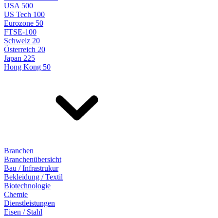
USA 500
US Tech 100
Eurozone 50
FTSE-100
Schweiz 20
Österreich 20
Japan 225
Hong Kong 50
Branchen
Branchenübersicht
Bau / Infrastrukur
Bekleidung / Textil
Biotechnologie
Chemie
Dienstleistungen
Eisen / Stahl