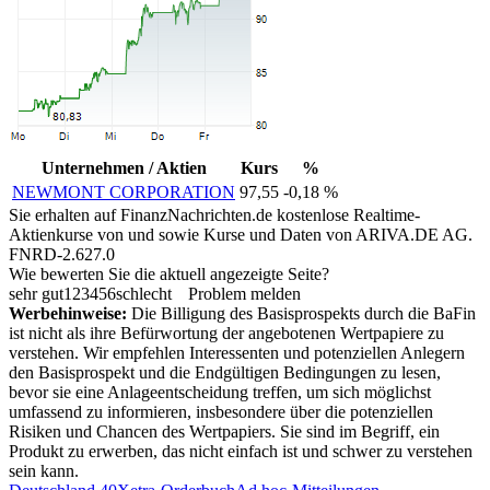
Unternehmen / Aktien
Kurs
%
NEWMONT CORPORATION
97,55
-0,18 %
Sie erhalten auf FinanzNachrichten.de kostenlose Realtime-
Aktienkurse von
und
sowie Kurse und Daten von
ARIVA.DE AG
.
FNRD-2.627.0
Wie bewerten Sie die aktuell angezeigte Seite?
sehr gut
1
2
3
4
5
6
schlecht
Problem melden
Werbehinweise:
Die Billigung des Basisprospekts durch die BaFin
ist nicht als ihre Befürwortung der angebotenen Wertpapiere zu
verstehen. Wir empfehlen Interessenten und potenziellen Anlegern
den Basisprospekt und die Endgültigen Bedingungen zu lesen,
bevor sie eine Anlageentscheidung treffen, um sich möglichst
umfassend zu informieren, insbesondere über die potenziellen
Risiken und Chancen des Wertpapiers. Sie sind im Begriff, ein
Produkt zu erwerben, das nicht einfach ist und schwer zu verstehen
sein kann.