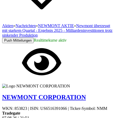
Aktien
»
Nachrichten
»
NEWMONT AKTIE
»
Newmont überzeugt
mit starkem Quartal - Ergebnis 2025 - Milliardeninvestitionen trotz
sinkender Produktion
Realtimekurse aktiv
Push Mitteilungen
NEWMONT CORPORATION
WKN: 853823
|
ISIN: US6516391066
|
Ticker-Symbol: NMM
Tradegate
07.08.26
|
21:51