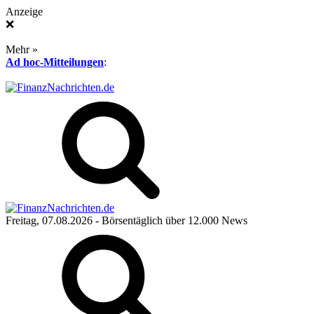
Anzeige
❌
Mehr »
Ad hoc-Mitteilungen
:
Freitag, 07.08.2026
- Börsentäglich über 12.000 News