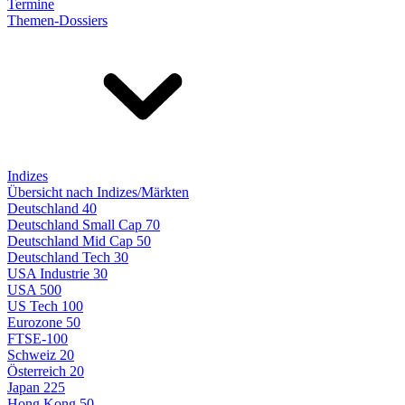
Termine
Themen-Dossiers
Indizes
Übersicht nach Indizes/Märkten
Deutschland 40
Deutschland Small Cap 70
Deutschland Mid Cap 50
Deutschland Tech 30
USA Industrie 30
USA 500
US Tech 100
Eurozone 50
FTSE-100
Schweiz 20
Österreich 20
Japan 225
Hong Kong 50