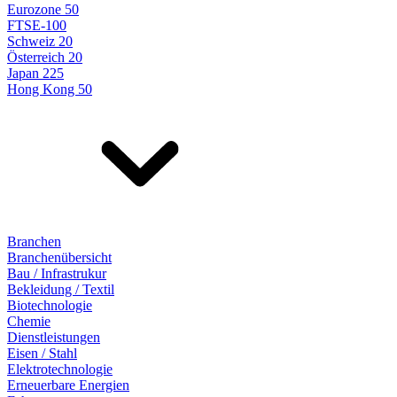
Eurozone 50
FTSE-100
Schweiz 20
Österreich 20
Japan 225
Hong Kong 50
Branchen
Branchenübersicht
Bau / Infrastrukur
Bekleidung / Textil
Biotechnologie
Chemie
Dienstleistungen
Eisen / Stahl
Elektrotechnologie
Erneuerbare Energien