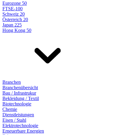
Eurozone 50
FTSE-100
Schweiz 20
Österreich 20
Japan 225
Hong Kong 50
Branchen
Branchenübersicht
Bau / Infrastrukur
Bekleidung / Textil
Biotechnologie
Chemie
Dienstleistungen
Eisen / Stahl
Elektrotechnologie
Erneuerbare Energien