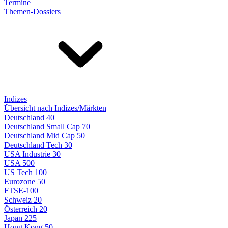
Termine
Themen-Dossiers
Indizes
Übersicht nach Indizes/Märkten
Deutschland 40
Deutschland Small Cap 70
Deutschland Mid Cap 50
Deutschland Tech 30
USA Industrie 30
USA 500
US Tech 100
Eurozone 50
FTSE-100
Schweiz 20
Österreich 20
Japan 225
Hong Kong 50