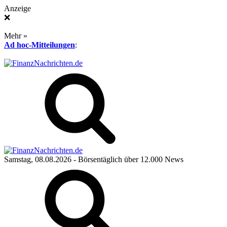
Anzeige
❌
Mehr »
Ad hoc-Mitteilungen
:
Samstag, 08.08.2026
- Börsentäglich über 12.000 News