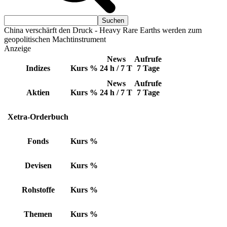
China verschärft den Druck - Heavy Rare Earths werden zum
geopolitischen Machtinstrument
Anzeige
News
Aufrufe
Indizes
Kurs
%
24 h / 7 T
7 Tage
News
Aufrufe
Aktien
Kurs
%
24 h / 7 T
7 Tage
Xetra-Orderbuch
Fonds
Kurs
%
Devisen
Kurs
%
Rohstoffe
Kurs
%
Themen
Kurs
%