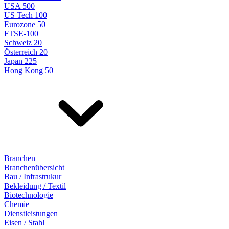
USA 500
US Tech 100
Eurozone 50
FTSE-100
Schweiz 20
Österreich 20
Japan 225
Hong Kong 50
Branchen
Branchenübersicht
Bau / Infrastrukur
Bekleidung / Textil
Biotechnologie
Chemie
Dienstleistungen
Eisen / Stahl