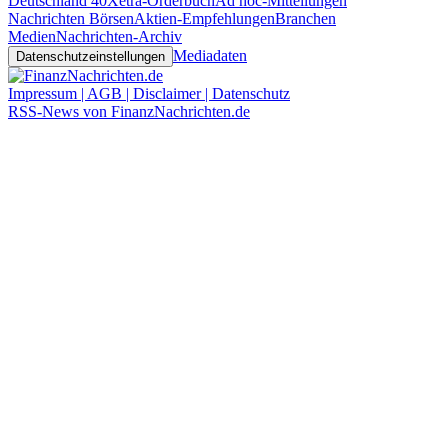
Deutschland 40
Xetra-Orderbuch
Ad hoc-Mitteilungen
Nachrichten Börsen
Aktien-Empfehlungen
Branchen
Medien
Nachrichten-Archiv
Mediadaten
Datenschutzeinstellungen
Impressum | AGB | Disclaimer | Datenschutz
RSS-News von FinanzNachrichten.de