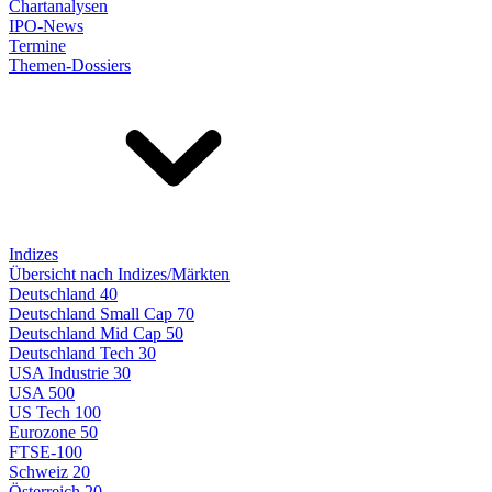
Chartanalysen
IPO-News
Termine
Themen-Dossiers
Indizes
Übersicht nach Indizes/Märkten
Deutschland 40
Deutschland Small Cap 70
Deutschland Mid Cap 50
Deutschland Tech 30
USA Industrie 30
USA 500
US Tech 100
Eurozone 50
FTSE-100
Schweiz 20
Österreich 20