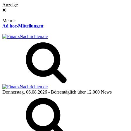
Anzeige
❌
Mehr »
Ad hoc-Mitteilungen
:
Donnerstag, 06.08.2026
- Börsentäglich über 12.000 News