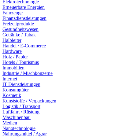
Elektrotechnologie
Erneuerbare Energien
Fahrzeuge
Finanzdienstleistungen
Freizeitprodukte
Gesundheitswesen
Getränke / Tabak
Halbleiter
Handel / E-Commerce
Hardware
Holz / Papier
Hotels / Tourismus
Immobilien
Industrie / Mischkonzerne
Internet
IT-Dienstleistungen
Konsumgüter
Kosmetik
Kunststoffe / Verpackungen
Logistik / Transport
Luftfahrt / Rüstung
Maschinenbau
Medien
Nanotechnologie
Nahrungsmittel / Agrar