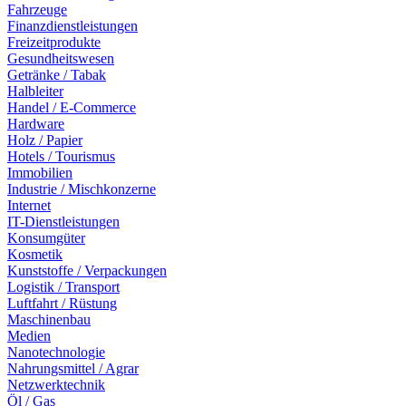
Fahrzeuge
Finanzdienstleistungen
Freizeitprodukte
Gesundheitswesen
Getränke / Tabak
Halbleiter
Handel / E-Commerce
Hardware
Holz / Papier
Hotels / Tourismus
Immobilien
Industrie / Mischkonzerne
Internet
IT-Dienstleistungen
Konsumgüter
Kosmetik
Kunststoffe / Verpackungen
Logistik / Transport
Luftfahrt / Rüstung
Maschinenbau
Medien
Nanotechnologie
Nahrungsmittel / Agrar
Netzwerktechnik
Öl / Gas