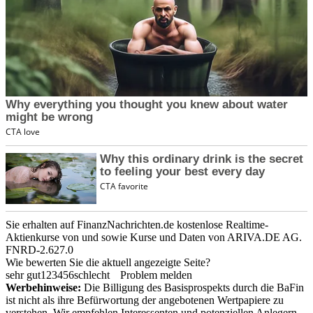
Sie erhalten auf FinanzNachrichten.de kostenlose Realtime-
Aktienkurse von
und
sowie Kurse und Daten von
ARIVA.DE AG
.
FNRD-2.627.0
Wie bewerten Sie die aktuell angezeigte Seite?
sehr gut
1
2
3
4
5
6
schlecht
Problem melden
Werbehinweise:
Die Billigung des Basisprospekts durch die BaFin
ist nicht als ihre Befürwortung der angebotenen Wertpapiere zu
verstehen. Wir empfehlen Interessenten und potenziellen Anlegern