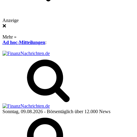
Anzeige
❌
Mehr »
Ad hoc-Mitteilungen
:
Sonntag, 09.08.2026
- Börsentäglich über 12.000 News