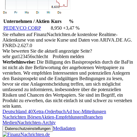
Unternehmen / Aktien
Kurs
%
PEDEVCO CORP
8,950
+3,47 %
Sie erhalten auf FinanzNachrichten.de kostenlose Realtime-
Aktienkurse von
und
sowie Kurse und Daten von
ARIVA.DE AG
.
FNRD-2.627.0
Wie bewerten Sie die aktuell angezeigte Seite?
sehr gut
1
2
3
4
5
6
schlecht
Problem melden
Werbehinweise:
Die Billigung des Basisprospekts durch die BaFin
ist nicht als ihre Befürwortung der angebotenen Wertpapiere zu
verstehen. Wir empfehlen Interessenten und potenziellen Anlegern
den Basisprospekt und die Endgültigen Bedingungen zu lesen,
bevor sie eine Anlageentscheidung treffen, um sich möglichst
umfassend zu informieren, insbesondere über die potenziellen
Risiken und Chancen des Wertpapiers. Sie sind im Begriff, ein
Produkt zu erwerben, das nicht einfach ist und schwer zu verstehen
sein kann.
Deutschland 40
Xetra-Orderbuch
Ad hoc-Mitteilungen
Nachrichten Börsen
Aktien-Empfehlungen
Branchen
Medien
Nachrichten-Archiv
Mediadaten
Datenschutzeinstellungen