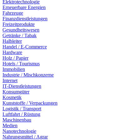
Elektrotechnologie
Erneuerbare Energien
Fahrzeuge
Finanzdienstleistungen
Freizeitprodukte
Gesundheitswesen
Getränke / Tabak
Halbleiter
Handel / E-Commerce
Hardware
Holz / Papier
Hotels / Tourismus
Immobilien
Industrie / Mischkonzerne
Internet
IT-Dienstleistungen
Konsumgüter
Kosmetik
Kunststoffe / Verpackungen
Logistik / Transport
Luftfahrt / Rüstung
Maschinenbau
Medien
Nanotechnologie
Nahrungsmittel / Agrar