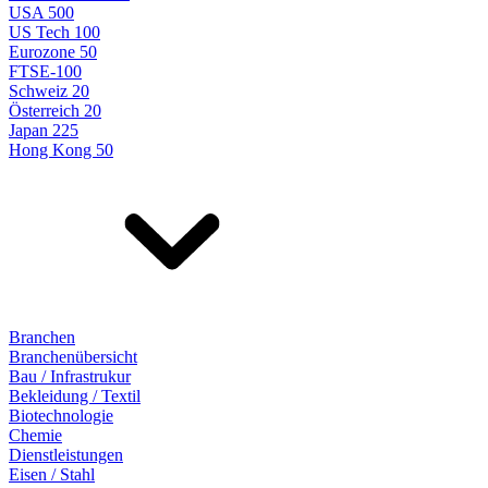
USA 500
US Tech 100
Eurozone 50
FTSE-100
Schweiz 20
Österreich 20
Japan 225
Hong Kong 50
Branchen
Branchenübersicht
Bau / Infrastrukur
Bekleidung / Textil
Biotechnologie
Chemie
Dienstleistungen
Eisen / Stahl