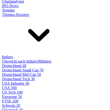
Chartanalysen
IPO-News
Termine
Themen-Dossiers
Indizes
Übersicht nach Indizes/Märkten
Deutschland 40
Deutschland Small Cap 70
Deutschland Mid Cap 50
Deutschland Tech 30
USA Industrie 30
USA 500
US Tech 100
Eurozone 50
FTSE-100
Schweiz 20
Österreich 20