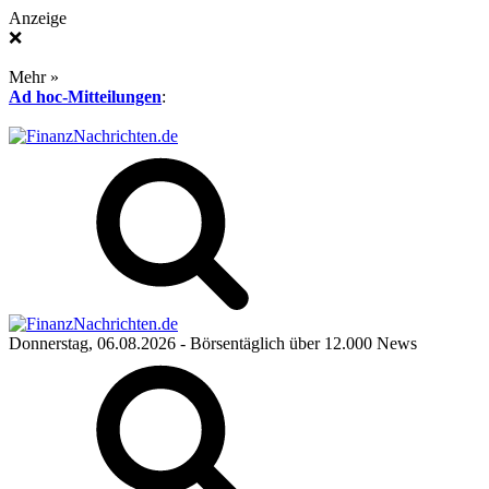
Anzeige
❌
Mehr »
Ad hoc-Mitteilungen
:
Donnerstag, 06.08.2026
- Börsentäglich über 12.000 News