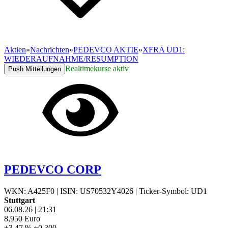
Aktien
»
Nachrichten
»
PEDEVCO AKTIE
»
XFRA UD1:
WIEDERAUFNAHME/RESUMPTION
Realtimekurse aktiv
Push Mitteilungen
PEDEVCO CORP
WKN: A425F0
|
ISIN: US70532Y4026
|
Ticker-Symbol: UD1
Stuttgart
06.08.26
|
21:31
8,950
Euro
+3,47 %
+0,300