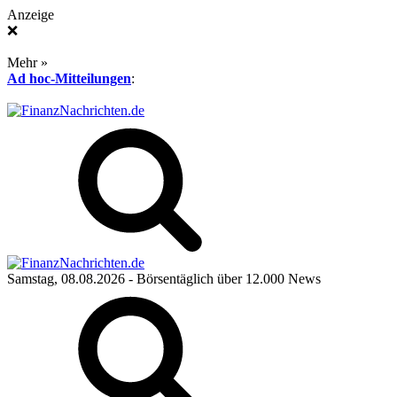
Anzeige
❌
Mehr »
Ad hoc-Mitteilungen
:
Samstag, 08.08.2026
- Börsentäglich über 12.000 News