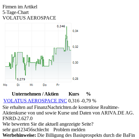
Firmen im Artikel
5-Tage-Chart
VOLATUS AEROSPACE
Unternehmen / Aktien
Kurs
%
VOLATUS AEROSPACE INC
0,316
-0,79 %
Sie erhalten auf FinanzNachrichten.de kostenlose Realtime-
Aktienkurse von
und
sowie Kurse und Daten von
ARIVA.DE AG
.
FNRD-2.627.0
Wie bewerten Sie die aktuell angezeigte Seite?
sehr gut
1
2
3
4
5
6
schlecht
Problem melden
Werbehinweise:
Die Billigung des Basisprospekts durch die BaFin