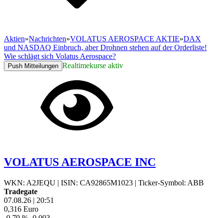
Aktien
»
Nachrichten
»
VOLATUS AEROSPACE AKTIE
»
DAX
und NASDAQ Einbruch, aber Drohnen stehen auf der Orderliste!
Wie schlägt sich Volatus Aerospace?
Realtimekurse aktiv
Push Mitteilungen
VOLATUS AEROSPACE INC
WKN: A2JEQU
|
ISIN: CA92865M1023
|
Ticker-Symbol: ABB
Tradegate
07.08.26
|
20:51
0,316
Euro
-0,79 %
-0,003