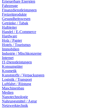
Erneuerbare Energien
Fahrzeuge
Finanzdienstleistungen
Freizeitprodukte
Gesundheitswesen
Getränke / Tabak
Halbleiter
Handel / E-Commerce
Hardware
Holz / Papier
Hotels / Tourismus
Immobilien
Industrie / Mischkonzerne
Internet
IT-Dienstleistungen
Konsumgüter
Kosmetik
Kunststoffe / Verpackungen
Logistik / Transport
Luftfahrt / Rüstung
Maschinenbau
Medien
Nanotechnologie
Nahrungsmittel / Agrar
Netzwerktechnik