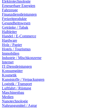
Elektrotechnologie
Erneuerbare Energien
Fahrzeuge
Finanzdienstleistungen
Freizeitprodukte
Gesundheitswesen
Getränke / Tabak
Halbleiter
Handel / E-Commerce
Hardware
Holz / Papier
Hotels / Tourismus
Immobilien
Industrie / Mischkonzerne
Internet
IT-Dienstleistungen
Konsumgüter
Kosmetik
Kunststoffe / Verpackungen
Logistik / Transport
Luftfahrt / Rüstung
Maschinenbau
Medien
Nanotechnologie
Nahrungsmittel / Agrar