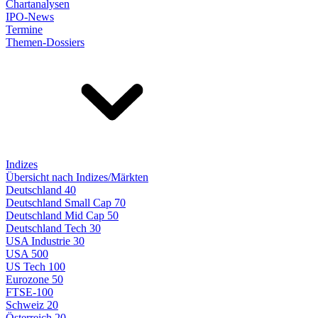
Chartanalysen
IPO-News
Termine
Themen-Dossiers
Indizes
Übersicht nach Indizes/Märkten
Deutschland 40
Deutschland Small Cap 70
Deutschland Mid Cap 50
Deutschland Tech 30
USA Industrie 30
USA 500
US Tech 100
Eurozone 50
FTSE-100
Schweiz 20
Österreich 20