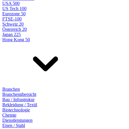
USA 500
US Tech 100
Eurozone 50
FTSE-100
Schweiz 20
Österreich 20
Japan 225
Hong Kong 50
Branchen
Branchenübersicht
Bau / Infrastrukur
Bekleidung / Textil
Biotechnologie
Chemie
Dienstleistungen
Eisen / Stahl