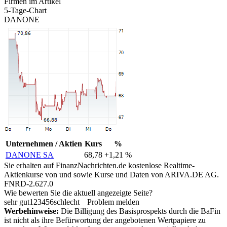
Firmen im Artikel
5-Tage-Chart
DANONE
Unternehmen / Aktien
Kurs
%
DANONE SA
68,78
+1,21 %
Sie erhalten auf FinanzNachrichten.de kostenlose Realtime-
Aktienkurse von
und
sowie Kurse und Daten von
ARIVA.DE AG
.
FNRD-2.627.0
Wie bewerten Sie die aktuell angezeigte Seite?
sehr gut
1
2
3
4
5
6
schlecht
Problem melden
Werbehinweise:
Die Billigung des Basisprospekts durch die BaFin
ist nicht als ihre Befürwortung der angebotenen Wertpapiere zu