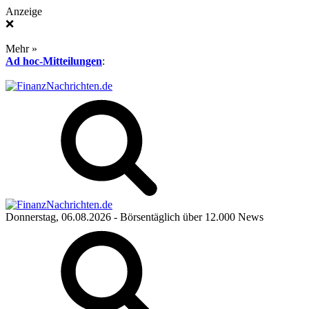
Anzeige
❌
Mehr »
Ad hoc-Mitteilungen
:
Donnerstag, 06.08.2026
- Börsentäglich über 12.000 News