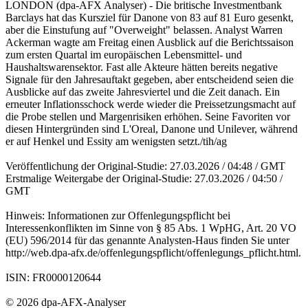
LONDON (dpa-AFX Analyser) - Die britische Investmentbank
Barclays hat das Kursziel für Danone von 83 auf 81 Euro gesenkt,
aber die Einstufung auf "Overweight" belassen. Analyst Warren
Ackerman wagte am Freitag einen Ausblick auf die Berichtssaison
zum ersten Quartal im europäischen Lebensmittel- und
Haushaltswarensektor. Fast alle Akteure hätten bereits negative
Signale für den Jahresauftakt gegeben, aber entscheidend seien die
Ausblicke auf das zweite Jahresviertel und die Zeit danach. Ein
erneuter Inflationsschock werde wieder die Preissetzungsmacht auf
die Probe stellen und Margenrisiken erhöhen. Seine Favoriten vor
diesen Hintergründen sind L'Oreal, Danone und Unilever, während
er auf Henkel und Essity am wenigsten setzt./tih/ag
Veröffentlichung der Original-Studie: 27.03.2026 / 04:48 / GMT
Erstmalige Weitergabe der Original-Studie: 27.03.2026 / 04:50 /
GMT
Hinweis: Informationen zur Offenlegungspflicht bei
Interessenkonflikten im Sinne von § 85 Abs. 1 WpHG, Art. 20 VO
(EU) 596/2014 für das genannte Analysten-Haus finden Sie unter
http://web.dpa-afx.de/offenlegungspflicht/offenlegungs_pflicht.html.
ISIN: FR0000120644
© 2026 dpa-AFX-Analyser