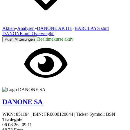
Aktien
»
Analysen
»
DANONE AKTIE
»
BARCLAYS stuft
DANONE auf 'Overweight'
Realtimekurse aktiv
Push Mitteilungen
DANONE SA
WKN: 851194
|
ISIN: FR0000120644
|
Ticker-Symbol: BSN
Tradegate
06.08.26
|
09:11
68,78
Euro