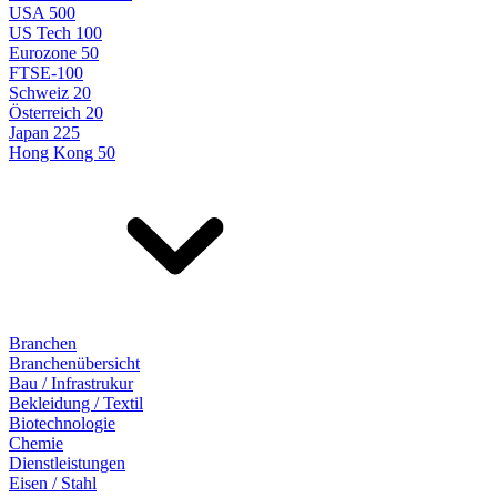
USA 500
US Tech 100
Eurozone 50
FTSE-100
Schweiz 20
Österreich 20
Japan 225
Hong Kong 50
Branchen
Branchenübersicht
Bau / Infrastrukur
Bekleidung / Textil
Biotechnologie
Chemie
Dienstleistungen
Eisen / Stahl