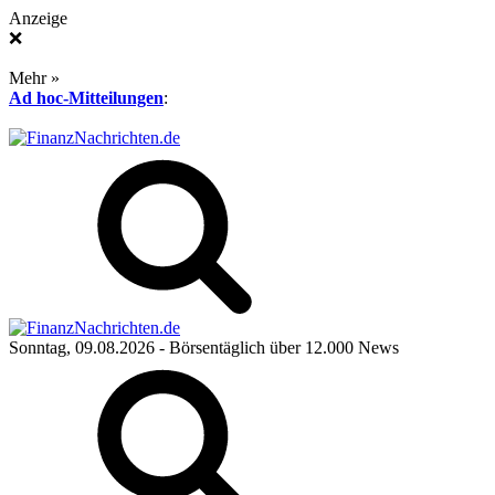
Anzeige
❌
Mehr »
Ad hoc-Mitteilungen
:
Sonntag, 09.08.2026
- Börsentäglich über 12.000 News