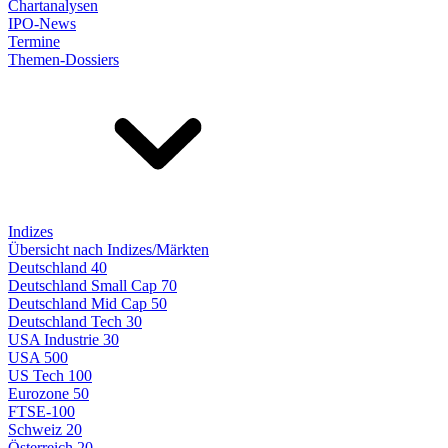
Chartanalysen
IPO-News
Termine
Themen-Dossiers
Indizes
Übersicht nach Indizes/Märkten
Deutschland 40
Deutschland Small Cap 70
Deutschland Mid Cap 50
Deutschland Tech 30
USA Industrie 30
USA 500
US Tech 100
Eurozone 50
FTSE-100
Schweiz 20
Österreich 20