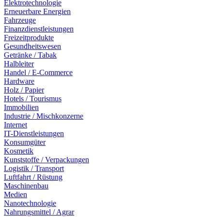
Elektrotechnologie
Erneuerbare Energien
Fahrzeuge
Finanzdienstleistungen
Freizeitprodukte
Gesundheitswesen
Getränke / Tabak
Halbleiter
Handel / E-Commerce
Hardware
Holz / Papier
Hotels / Tourismus
Immobilien
Industrie / Mischkonzerne
Internet
IT-Dienstleistungen
Konsumgüter
Kosmetik
Kunststoffe / Verpackungen
Logistik / Transport
Luftfahrt / Rüstung
Maschinenbau
Medien
Nanotechnologie
Nahrungsmittel / Agrar