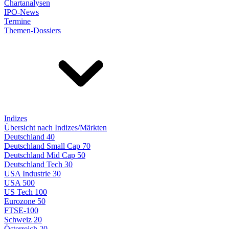
Chartanalysen
IPO-News
Termine
Themen-Dossiers
Indizes
Übersicht nach Indizes/Märkten
Deutschland 40
Deutschland Small Cap 70
Deutschland Mid Cap 50
Deutschland Tech 30
USA Industrie 30
USA 500
US Tech 100
Eurozone 50
FTSE-100
Schweiz 20
Österreich 20