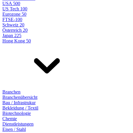
USA 500
US Tech 100
Eurozone 50
FTSE-100
Schweiz 20
Österreich 20
Japan 225
Hong Kong 50
Branchen
Branchenübersicht
Bau / Infrastrukur
Bekleidung / Textil
Biotechnologie
Chemie
Dienstleistungen
Eisen / Stahl