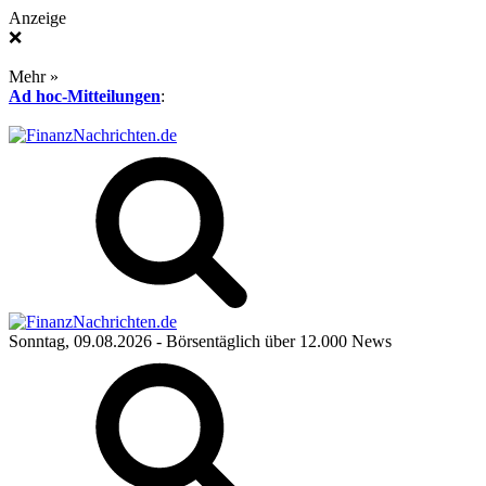
Anzeige
❌
Mehr »
Ad hoc-Mitteilungen
:
Sonntag, 09.08.2026
- Börsentäglich über 12.000 News