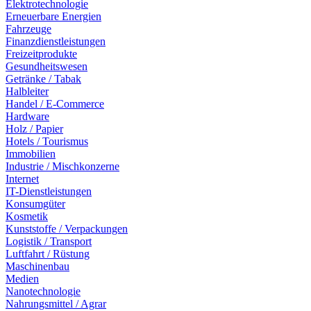
Elektrotechnologie
Erneuerbare Energien
Fahrzeuge
Finanzdienstleistungen
Freizeitprodukte
Gesundheitswesen
Getränke / Tabak
Halbleiter
Handel / E-Commerce
Hardware
Holz / Papier
Hotels / Tourismus
Immobilien
Industrie / Mischkonzerne
Internet
IT-Dienstleistungen
Konsumgüter
Kosmetik
Kunststoffe / Verpackungen
Logistik / Transport
Luftfahrt / Rüstung
Maschinenbau
Medien
Nanotechnologie
Nahrungsmittel / Agrar