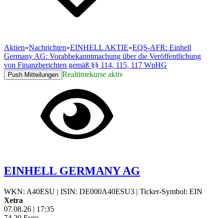
Aktien
»
Nachrichten
»
EINHELL AKTIE
»
EQS-AFR: Einhell
Germany AG: Vorabbekanntmachung über die Veröffentlichung
von Finanzberichten gemäß §§ 114, 115, 117 WpHG
Realtimekurse aktiv
Push Mitteilungen
EINHELL GERMANY AG
WKN: A40ESU
|
ISIN: DE000A40ESU3
|
Ticker-Symbol: EIN
Xetra
07.08.26
|
17:35
74,20
Euro