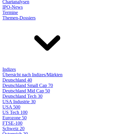
Chartanalysen
IPO-News
Termine
Themen-Dossiers
Indizes
Übersicht nach Indizes/Märkten
Deutschland 40
Deutschland Small Cap 70
Deutschland Mid Cap 50
Deutschland Tech 30
USA Industrie 30
USA 500
US Tech 100
Eurozone 50
FTSE-100
Schweiz 20
Österreich 20