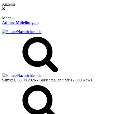
Anzeige
❌
Mehr »
Ad hoc-Mitteilungen
:
Samstag, 08.08.2026
- Börsentäglich über 12.000 News