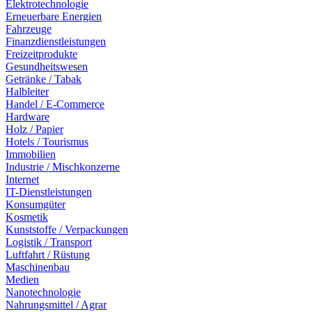
Elektrotechnologie
Erneuerbare Energien
Fahrzeuge
Finanzdienstleistungen
Freizeitprodukte
Gesundheitswesen
Getränke / Tabak
Halbleiter
Handel / E-Commerce
Hardware
Holz / Papier
Hotels / Tourismus
Immobilien
Industrie / Mischkonzerne
Internet
IT-Dienstleistungen
Konsumgüter
Kosmetik
Kunststoffe / Verpackungen
Logistik / Transport
Luftfahrt / Rüstung
Maschinenbau
Medien
Nanotechnologie
Nahrungsmittel / Agrar