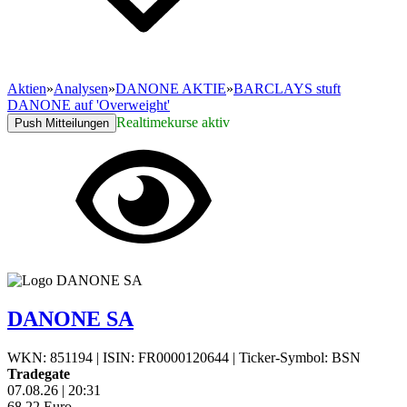
Aktien
»
Analysen
»
DANONE AKTIE
»
BARCLAYS stuft
DANONE auf 'Overweight'
Realtimekurse aktiv
Push Mitteilungen
DANONE SA
WKN: 851194
|
ISIN: FR0000120644
|
Ticker-Symbol: BSN
Tradegate
07.08.26
|
20:31
68,22
Euro