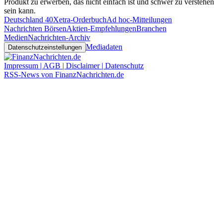
Produkt zu erwerben, das nicht einfach ist und schwer zu verstehen
sein kann.
Deutschland 40
Xetra-Orderbuch
Ad hoc-Mitteilungen
Nachrichten Börsen
Aktien-Empfehlungen
Branchen
Medien
Nachrichten-Archiv
Mediadaten
Datenschutzeinstellungen
Impressum | AGB | Disclaimer | Datenschutz
RSS-News von FinanzNachrichten.de