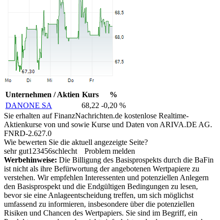
Unternehmen / Aktien
Kurs
%
DANONE SA
68,22
-0,20 %
Sie erhalten auf FinanzNachrichten.de kostenlose Realtime-
Aktienkurse von
und
sowie Kurse und Daten von
ARIVA.DE AG
.
FNRD-2.627.0
Wie bewerten Sie die aktuell angezeigte Seite?
sehr gut
1
2
3
4
5
6
schlecht
Problem melden
Werbehinweise:
Die Billigung des Basisprospekts durch die BaFin
ist nicht als ihre Befürwortung der angebotenen Wertpapiere zu
verstehen. Wir empfehlen Interessenten und potenziellen Anlegern
den Basisprospekt und die Endgültigen Bedingungen zu lesen,
bevor sie eine Anlageentscheidung treffen, um sich möglichst
umfassend zu informieren, insbesondere über die potenziellen
Risiken und Chancen des Wertpapiers. Sie sind im Begriff, ein