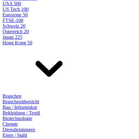
USA 500
US Tech 100
Eurozone 50
FTSE-100
Schweiz 20
Österreich 20
Japan 225
Hong Kong 50
Branchen
Branchenübersicht
Bau / Infrastrukur
Bekleidung / Textil
Biotechnologie
Chemie
Dienstleistungen
Eisen / Stahl