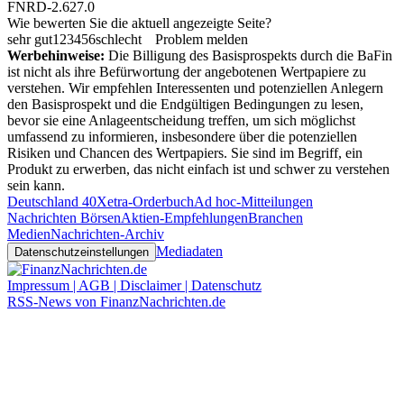
FNRD-2.627.0
Wie bewerten Sie die aktuell angezeigte Seite?
sehr gut
1
2
3
4
5
6
schlecht
Problem melden
Werbehinweise:
Die Billigung des Basisprospekts durch die BaFin
ist nicht als ihre Befürwortung der angebotenen Wertpapiere zu
verstehen. Wir empfehlen Interessenten und potenziellen Anlegern
den Basisprospekt und die Endgültigen Bedingungen zu lesen,
bevor sie eine Anlageentscheidung treffen, um sich möglichst
umfassend zu informieren, insbesondere über die potenziellen
Risiken und Chancen des Wertpapiers. Sie sind im Begriff, ein
Produkt zu erwerben, das nicht einfach ist und schwer zu verstehen
sein kann.
Deutschland 40
Xetra-Orderbuch
Ad hoc-Mitteilungen
Nachrichten Börsen
Aktien-Empfehlungen
Branchen
Medien
Nachrichten-Archiv
Mediadaten
Datenschutzeinstellungen
Impressum | AGB | Disclaimer | Datenschutz
RSS-News von FinanzNachrichten.de