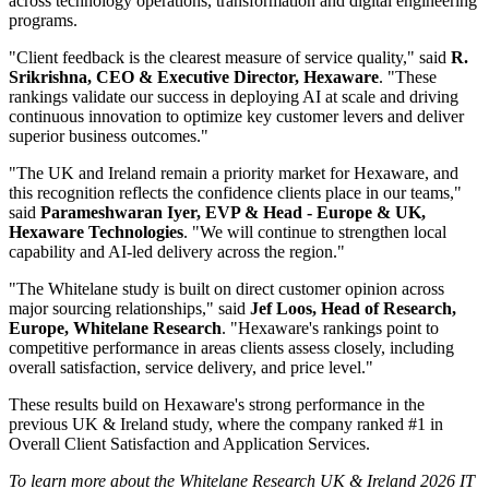
across technology operations, transformation and digital engineering
programs.
"Client feedback is the clearest measure of service quality," said
R.
Srikrishna, CEO & Executive Director, Hexaware
. "These
rankings validate our success in deploying AI at scale and driving
continuous innovation to optimize key customer levers and deliver
superior business outcomes."
"The UK and Ireland remain a priority market for Hexaware, and
this recognition reflects the confidence clients place in our teams,"
said
Parameshwaran Iyer, EVP & Head - Europe & UK,
Hexaware Technologies
. "We will continue to strengthen local
capability and AI-led delivery across the region."
"The Whitelane study is built on direct customer opinion across
major sourcing relationships," said
Jef Loos, Head of Research,
Europe, Whitelane Research
. "Hexaware's rankings point to
competitive performance in areas clients assess closely, including
overall satisfaction, service delivery, and price level."
These results build on Hexaware's strong performance in the
previous UK & Ireland study, where the company ranked #1 in
Overall Client Satisfaction and Application Services.
To learn more about the Whitelane Research UK & Ireland 2026 IT