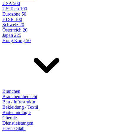
USA 500
US Tech 100
Eurozone 50
FTSE-100
Schweiz 20
Österreich 20
Japan 225
Hong Kong 50
Branchen
Branchenübersicht
Bau / Infrastrukur
Bekleidung / Textil
Biotechnologie
Chemie
Dienstleistungen
Eisen / Stahl