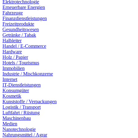
Elektrotechnologie
Erneuerbare Energien
Fahrzeuge
Finanzdienstleistungen
Freizeitprodukte
Gesundheitswesen
Getränke / Tabak
Halbleiter
Handel / E-Commerce
Hardware
Holz / Papier
Hotels / Tourismus
Immobilien
Industrie / Mischkonzerne
Internet
IT-Dienstleistungen
Konsumgüter
Kosmetik
Kunststoffe / Verpackungen
Logistik / Transport
Luftfahrt / Rüstung
Maschinenbau
Medien
Nanotechnologie
Nahrungsmittel / Agrar