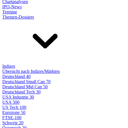
Chartanalysen
IPO-News
Termine
Themen-Dossiers
Indizes
Übersicht nach Indizes/Märkten
Deutschland 40
Deutschland Small Cap 70
Deutschland Mid Cap 50
Deutschland Tech 30
USA Industrie 30
USA 500
US Tech 100
Eurozone 50
FTSE-100
Schweiz 20
Österreich 20