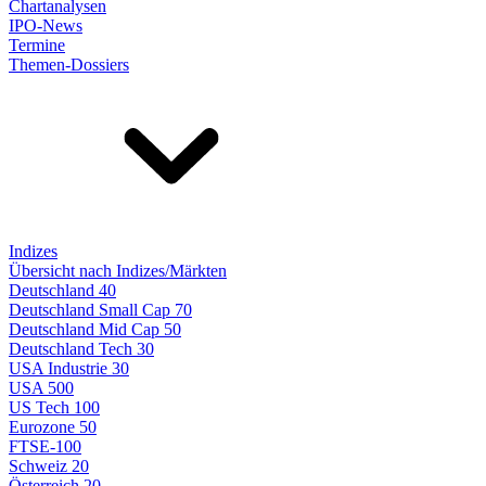
Chartanalysen
IPO-News
Termine
Themen-Dossiers
Indizes
Übersicht nach Indizes/Märkten
Deutschland 40
Deutschland Small Cap 70
Deutschland Mid Cap 50
Deutschland Tech 30
USA Industrie 30
USA 500
US Tech 100
Eurozone 50
FTSE-100
Schweiz 20
Österreich 20