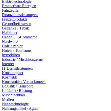
Elektrotechnologie
Erneuerbare Energien
Fahrzeuge
Finanzdienstleistungen
Freizeitprodukte
Gesundheitswesen
Getränke / Tabak
Halbleiter
Handel / E-Commerce
Hardware
Holz / Papier
Hotels / Tourismus
Immobilien
Industrie / Mischkonzerne
Internet
IT-Dienstleistungen
Konsumgüter
Kosmetik
Kunststoffe / Verpackungen
Logistik / Transport
Luftfahrt / Rüstung
Maschinenbau
Medien
Nanotechnologie
Nahrungsmittel / Agrar