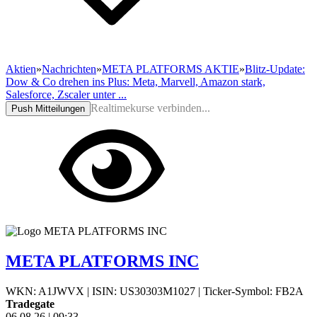
Aktien
»
Nachrichten
»
META PLATFORMS AKTIE
»
Blitz-Update:
Dow & Co drehen ins Plus: Meta, Marvell, Amazon stark,
Salesforce, Zscaler unter ...
Realtimekurse verbinden...
Push Mitteilungen
META PLATFORMS INC
WKN: A1JWVX
|
ISIN: US30303M1027
|
Ticker-Symbol: FB2A
Tradegate
06.08.26
|
09:33