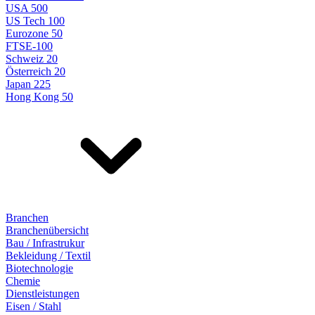
USA 500
US Tech 100
Eurozone 50
FTSE-100
Schweiz 20
Österreich 20
Japan 225
Hong Kong 50
Branchen
Branchenübersicht
Bau / Infrastrukur
Bekleidung / Textil
Biotechnologie
Chemie
Dienstleistungen
Eisen / Stahl