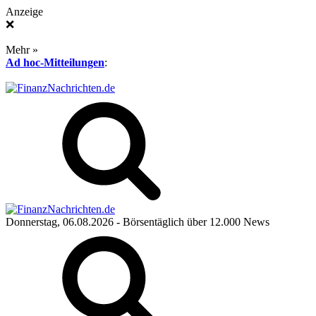
Anzeige
❌
Mehr »
Ad hoc-Mitteilungen
:
Donnerstag, 06.08.2026
- Börsentäglich über 12.000 News