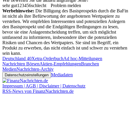
Wie bewerten Sie die aktuell angezeigte Seite?
sehr gut
1
2
3
4
5
6
schlecht
Problem melden
Werbehinweise:
Die Billigung des Basisprospekts durch die BaFin
ist nicht als ihre Befürwortung der angebotenen Wertpapiere zu
verstehen. Wir empfehlen Interessenten und potenziellen Anlegern
den Basisprospekt und die Endgültigen Bedingungen zu lesen,
bevor sie eine Anlageentscheidung treffen, um sich möglichst
umfassend zu informieren, insbesondere über die potenziellen
Risiken und Chancen des Wertpapiers. Sie sind im Begriff, ein
Produkt zu erwerben, das nicht einfach ist und schwer zu verstehen
sein kann.
Deutschland 40
Xetra-Orderbuch
Ad hoc-Mitteilungen
Nachrichten Börsen
Aktien-Empfehlungen
Branchen
Medien
Nachrichten-Archiv
Mediadaten
Datenschutzeinstellungen
Impressum | AGB | Disclaimer | Datenschutz
RSS-News von FinanzNachrichten.de