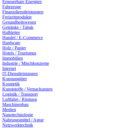
Erneuerbare Energien
Fahrzeuge
Finanzdienstleistungen
Freizeitprodukte
Gesundheitswesen
Getränke / Tabak
Halbleiter
Handel / E-Commerce
Hardware
Holz / Papier
Hotels / Tourismus
Immobilien
Industrie / Mischkonzerne
Internet
IT-Dienstleistungen
Konsumgüter
Kosmetik
Kunststoffe / Verpackungen
Logistik / Transport
Luftfahrt / Rüstung
Maschinenbau
Medien
Nanotechnologie
Nahrungsmittel / Agrar
Netzwerktechnik