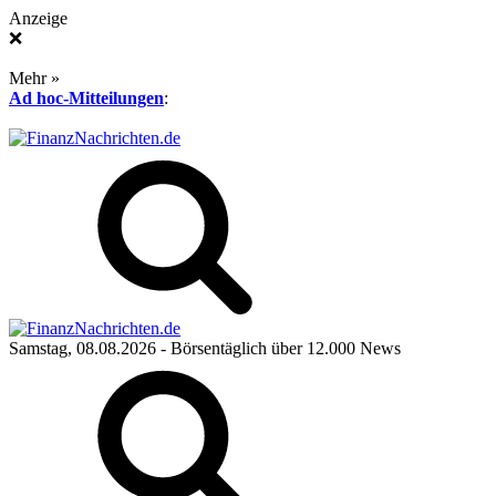
Anzeige
❌
Mehr »
Ad hoc-Mitteilungen
:
Samstag, 08.08.2026
- Börsentäglich über 12.000 News