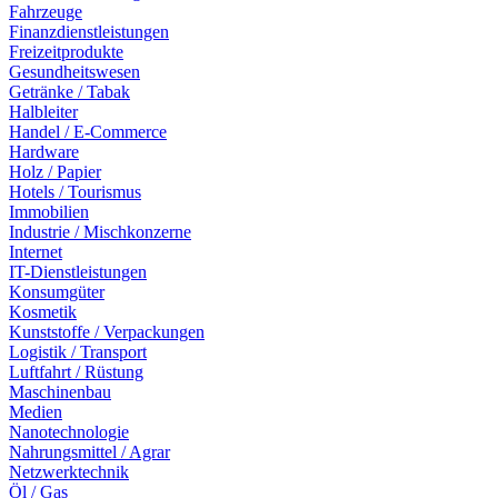
Fahrzeuge
Finanzdienstleistungen
Freizeitprodukte
Gesundheitswesen
Getränke / Tabak
Halbleiter
Handel / E-Commerce
Hardware
Holz / Papier
Hotels / Tourismus
Immobilien
Industrie / Mischkonzerne
Internet
IT-Dienstleistungen
Konsumgüter
Kosmetik
Kunststoffe / Verpackungen
Logistik / Transport
Luftfahrt / Rüstung
Maschinenbau
Medien
Nanotechnologie
Nahrungsmittel / Agrar
Netzwerktechnik
Öl / Gas