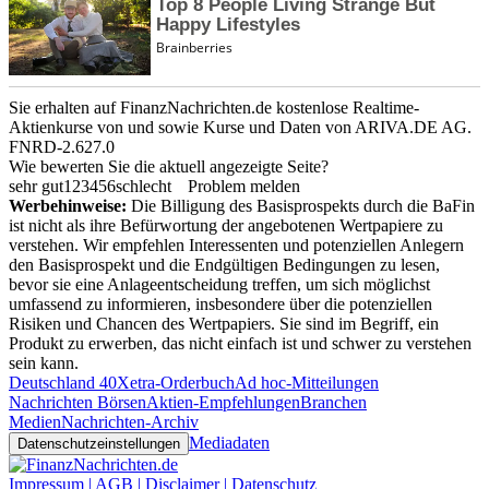
Sie erhalten auf FinanzNachrichten.de kostenlose Realtime-
Aktienkurse von
und
sowie Kurse und Daten von
ARIVA.DE AG
.
FNRD-2.627.0
Wie bewerten Sie die aktuell angezeigte Seite?
sehr gut
1
2
3
4
5
6
schlecht
Problem melden
Werbehinweise:
Die Billigung des Basisprospekts durch die BaFin
ist nicht als ihre Befürwortung der angebotenen Wertpapiere zu
verstehen. Wir empfehlen Interessenten und potenziellen Anlegern
den Basisprospekt und die Endgültigen Bedingungen zu lesen,
bevor sie eine Anlageentscheidung treffen, um sich möglichst
umfassend zu informieren, insbesondere über die potenziellen
Risiken und Chancen des Wertpapiers. Sie sind im Begriff, ein
Produkt zu erwerben, das nicht einfach ist und schwer zu verstehen
sein kann.
Deutschland 40
Xetra-Orderbuch
Ad hoc-Mitteilungen
Nachrichten Börsen
Aktien-Empfehlungen
Branchen
Medien
Nachrichten-Archiv
Mediadaten
Datenschutzeinstellungen
Impressum | AGB | Disclaimer | Datenschutz