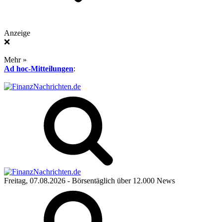
Anzeige
❌
Mehr »
Ad hoc-Mitteilungen
:
Freitag, 07.08.2026
- Börsentäglich über 12.000 News