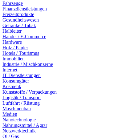
Fahrzeuge
Finanzdienstleistungen
Freizeitprodukte
Gesundheitswesen
Getränke / Tabak
Halbleiter
Handel / E-Commerce
Hardware
Holz / Papier
Hotels / Tourismus
Immobilien
Industrie / Mischkonzerne
Internet
IT-Dienstleistungen
Konsumgüter
Kosmetik
Kunststoffe / Verpackungen
Logistik / Transport
Luftfahrt / Rüstung
Maschinenbau
Medien
Nanotechnologie
Nahrungsmittel / Agrar
Netzwerktechnik
Öl / Gas