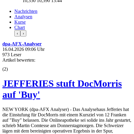
10,350
10,390
13:44
Nachrichten
Analysen
Kurse
Chart
‹
›
dpa-AFX-Analyser
16.04.2026 09:06 Uhr
973 Leser
Artikel bewerten:
(
2
)
JEFFERIES stuft DocMorris
auf 'Buy'
NEW YORK (dpa-AFX Analyser) - Das Analysehaus Jefferies hat
die Einstufung für DocMorris mit einem Kursziel von 12 Franken
auf "Buy" belassen. Die Onlineapotheke sei solide ins Jahr gestartet,
schrieb Martin Comtesse am Donnerstagmorgen. Die Schweizer
lägen mit dem bereinigten operativen Ergebnis in der Spur,