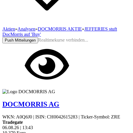
Aktien
»
Analysen
»
DOCMORRIS AKTIE
»
JEFFERIES stuft
DocMorris auf 'Buy'
Realtimekurse verbinden...
Push Mitteilungen
DOCMORRIS AG
WKN: A0Q6J0
|
ISIN: CH0042615283
|
Ticker-Symbol: ZRE
Tradegate
06.08.26
|
13:43
10,370
Euro