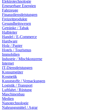
Elektrotechnologie
Erneuerbare Energien
Fahrzeuge
Finanzdienstleistungen
Freizeitprodukte
Gesundheitswesen
Getränke / Tabak
Halbleiter
Handel / E-Commerce
Hardware
Holz / Papier
Hotels / Tourismus
Immobilien
Industrie / Mischkonzerne
Internet
IT-Dienstleistungen
Konsumgüter
Kosmetik
Kunststoffe / Verpackungen
Logistik / Transport
Luftfahrt / Rüstung
Maschinenbau
Medien
Nanotechnologie
Nahrungsmittel / Agrar