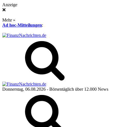
Anzeige
❌
Mehr »
Ad hoc-Mitteilungen
:
Donnerstag, 06.08.2026
- Börsentäglich über 12.000 News