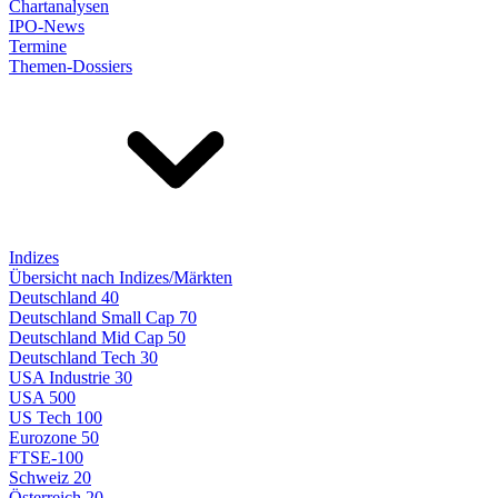
Chartanalysen
IPO-News
Termine
Themen-Dossiers
Indizes
Übersicht nach Indizes/Märkten
Deutschland 40
Deutschland Small Cap 70
Deutschland Mid Cap 50
Deutschland Tech 30
USA Industrie 30
USA 500
US Tech 100
Eurozone 50
FTSE-100
Schweiz 20
Österreich 20