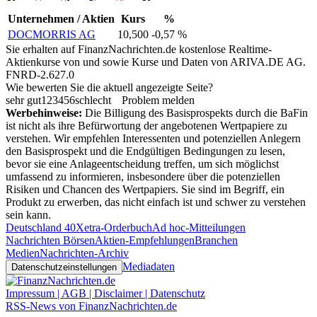
Unternehmen / Aktien
Kurs
%
DOCMORRIS AG
10,500
-0,57 %
Sie erhalten auf FinanzNachrichten.de kostenlose Realtime-
Aktienkurse von
und
sowie Kurse und Daten von
ARIVA.DE AG
.
FNRD-2.627.0
Wie bewerten Sie die aktuell angezeigte Seite?
sehr gut
1
2
3
4
5
6
schlecht
Problem melden
Werbehinweise:
Die Billigung des Basisprospekts durch die BaFin
ist nicht als ihre Befürwortung der angebotenen Wertpapiere zu
verstehen. Wir empfehlen Interessenten und potenziellen Anlegern
den Basisprospekt und die Endgültigen Bedingungen zu lesen,
bevor sie eine Anlageentscheidung treffen, um sich möglichst
umfassend zu informieren, insbesondere über die potenziellen
Risiken und Chancen des Wertpapiers. Sie sind im Begriff, ein
Produkt zu erwerben, das nicht einfach ist und schwer zu verstehen
sein kann.
Deutschland 40
Xetra-Orderbuch
Ad hoc-Mitteilungen
Nachrichten Börsen
Aktien-Empfehlungen
Branchen
Medien
Nachrichten-Archiv
Mediadaten
Datenschutzeinstellungen
Impressum | AGB | Disclaimer | Datenschutz
RSS-News von FinanzNachrichten.de