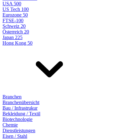
USA 500
US Tech 100
Eurozone 50
FTSE-100
Schweiz 20
Österreich 20
Japan 225
Hong Kong 50
Branchen
Branchenübersicht
Bau / Infrastrukur
Bekleidung / Textil
Biotechnologie
Chemie
Dienstleistungen
Eisen / Stahl