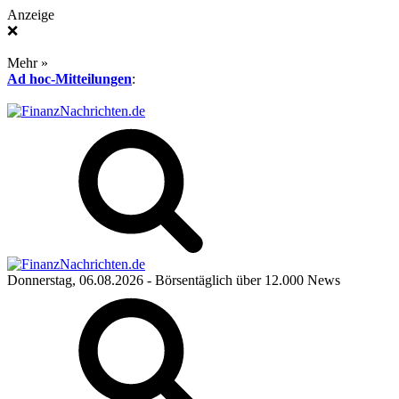
Anzeige
❌
Mehr »
Ad hoc-Mitteilungen
:
Donnerstag, 06.08.2026
- Börsentäglich über 12.000 News