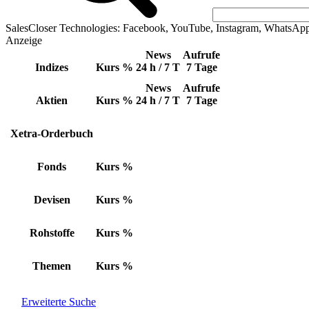
SalesCloser Technologies: Facebook, YouTube, Instagram, WhatsAp
Anzeige
News
Aufrufe
Indizes
Kurs
%
24 h / 7 T
7 Tage
News
Aufrufe
Aktien
Kurs
%
24 h / 7 T
7 Tage
Xetra-Orderbuch
Fonds
Kurs
%
Devisen
Kurs
%
Rohstoffe
Kurs
%
Themen
Kurs
%
Erweiterte Suche