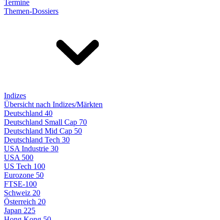
Termine
Themen-Dossiers
Indizes
Übersicht nach Indizes/Märkten
Deutschland 40
Deutschland Small Cap 70
Deutschland Mid Cap 50
Deutschland Tech 30
USA Industrie 30
USA 500
US Tech 100
Eurozone 50
FTSE-100
Schweiz 20
Österreich 20
Japan 225
Hong Kong 50