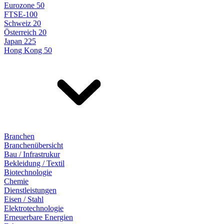
Eurozone 50
FTSE-100
Schweiz 20
Österreich 20
Japan 225
Hong Kong 50
Branchen
Branchenübersicht
Bau / Infrastrukur
Bekleidung / Textil
Biotechnologie
Chemie
Dienstleistungen
Eisen / Stahl
Elektrotechnologie
Erneuerbare Energien