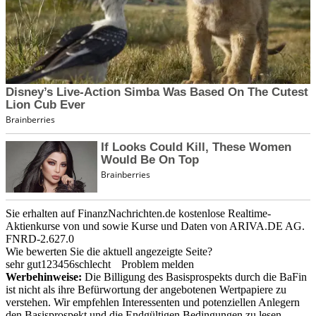
Sie erhalten auf FinanzNachrichten.de kostenlose Realtime-
Aktienkurse von
und
sowie Kurse und Daten von
ARIVA.DE AG
.
FNRD-2.627.0
Wie bewerten Sie die aktuell angezeigte Seite?
sehr gut
1
2
3
4
5
6
schlecht
Problem melden
Werbehinweise:
Die Billigung des Basisprospekts durch die BaFin
ist nicht als ihre Befürwortung der angebotenen Wertpapiere zu
verstehen. Wir empfehlen Interessenten und potenziellen Anlegern
den Basisprospekt und die Endgültigen Bedingungen zu lesen,