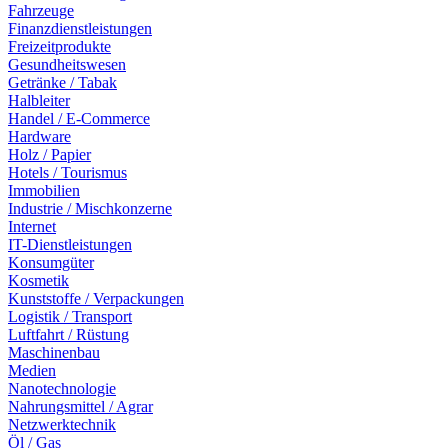
Fahrzeuge
Finanzdienstleistungen
Freizeitprodukte
Gesundheitswesen
Getränke / Tabak
Halbleiter
Handel / E-Commerce
Hardware
Holz / Papier
Hotels / Tourismus
Immobilien
Industrie / Mischkonzerne
Internet
IT-Dienstleistungen
Konsumgüter
Kosmetik
Kunststoffe / Verpackungen
Logistik / Transport
Luftfahrt / Rüstung
Maschinenbau
Medien
Nanotechnologie
Nahrungsmittel / Agrar
Netzwerktechnik
Öl / Gas