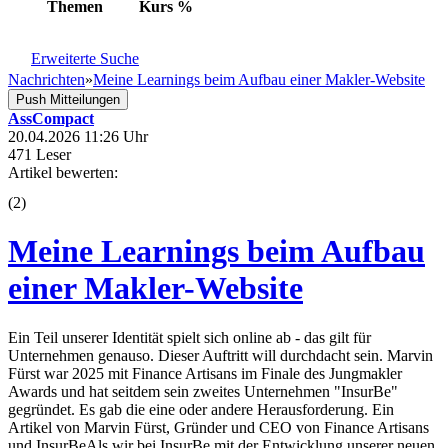
Themen
Kurs
%
Erweiterte Suche
Nachrichten
»
Meine Learnings beim Aufbau einer Makler-Website
Push Mitteilungen
AssCompact
20.04.2026 11:26 Uhr
471 Leser
Artikel bewerten:
(
2
)
Meine Learnings beim Aufbau
einer Makler-Website
Ein Teil unserer Identität spielt sich online ab - das gilt für
Unternehmen genauso. Dieser Auftritt will durchdacht sein. Marvin
Fürst war 2025 mit Finance Artisans im Finale des Jungmakler
Awards und hat seitdem sein zweites Unternehmen "InsurBe"
gegründet. Es gab die eine oder andere Herausforderung. Ein
Artikel von Marvin Fürst, Gründer und CEO von Finance Artisans
und InsurBeAls wir bei InsurBe mit der Entwicklung unserer neuen