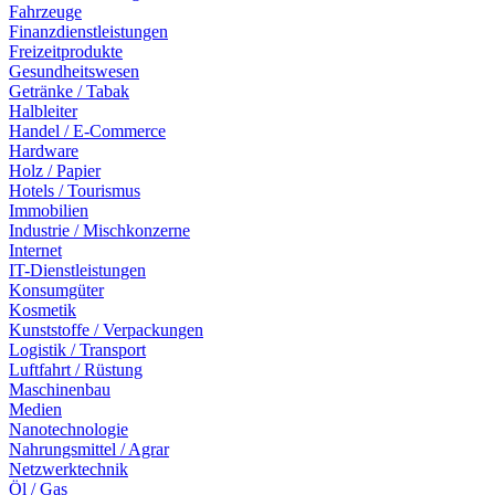
Fahrzeuge
Finanzdienstleistungen
Freizeitprodukte
Gesundheitswesen
Getränke / Tabak
Halbleiter
Handel / E-Commerce
Hardware
Holz / Papier
Hotels / Tourismus
Immobilien
Industrie / Mischkonzerne
Internet
IT-Dienstleistungen
Konsumgüter
Kosmetik
Kunststoffe / Verpackungen
Logistik / Transport
Luftfahrt / Rüstung
Maschinenbau
Medien
Nanotechnologie
Nahrungsmittel / Agrar
Netzwerktechnik
Öl / Gas