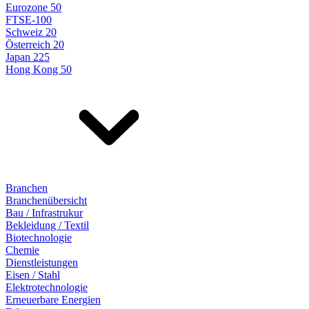
Eurozone 50
FTSE-100
Schweiz 20
Österreich 20
Japan 225
Hong Kong 50
Branchen
Branchenübersicht
Bau / Infrastrukur
Bekleidung / Textil
Biotechnologie
Chemie
Dienstleistungen
Eisen / Stahl
Elektrotechnologie
Erneuerbare Energien