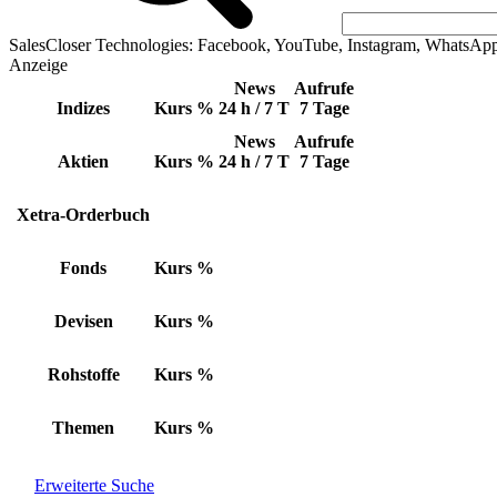
SalesCloser Technologies: Facebook, YouTube, Instagram, WhatsAp
Anzeige
News
Aufrufe
Indizes
Kurs
%
24 h / 7 T
7 Tage
News
Aufrufe
Aktien
Kurs
%
24 h / 7 T
7 Tage
Xetra-Orderbuch
Fonds
Kurs
%
Devisen
Kurs
%
Rohstoffe
Kurs
%
Themen
Kurs
%
Erweiterte Suche