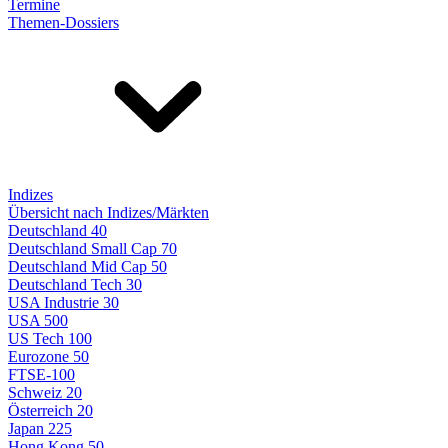
Termine
Themen-Dossiers
Indizes
Übersicht nach Indizes/Märkten
Deutschland 40
Deutschland Small Cap 70
Deutschland Mid Cap 50
Deutschland Tech 30
USA Industrie 30
USA 500
US Tech 100
Eurozone 50
FTSE-100
Schweiz 20
Österreich 20
Japan 225
Hong Kong 50