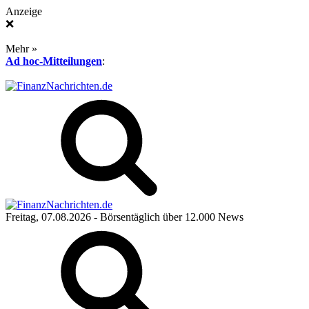
Anzeige
❌
Mehr »
Ad hoc-Mitteilungen
:
Freitag, 07.08.2026
- Börsentäglich über 12.000 News