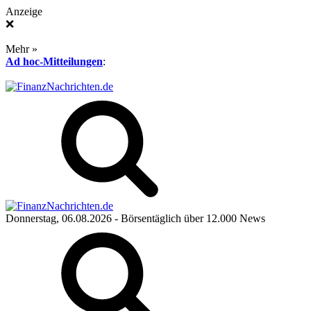
Anzeige
❌
Mehr »
Ad hoc-Mitteilungen
:
Donnerstag, 06.08.2026
- Börsentäglich über 12.000 News