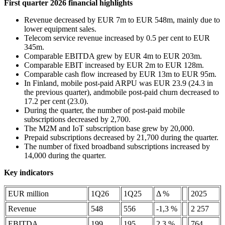
First quarter 2026 financial highlights
Revenue decreased by EUR 7m to EUR 548m, mainly due to
lower equipment sales.
Telecom service revenue increased by 0.5 per cent to EUR
345m.
Comparable EBITDA grew by EUR 4m to EUR 203m.
Comparable EBIT increased by EUR 2m to EUR 128m.
Comparable cash flow increased by EUR 13m to EUR 95m.
In Finland, mobile post-paid ARPU was EUR 23.9 (24.3 in
the previous quarter), andmobile post-paid churn decreased to
17.2 per cent (23.0).
During the quarter, the number of post-paid mobile
subscriptions decreased by 2,700.
The M2M and IoT subscription base grew by 20,000.
Prepaid subscriptions decreased by 21,700 during the quarter.
The number of fixed broadband subscriptions increased by
14,000 during the quarter.
Key indicators
EUR million
1Q26
1Q25
Δ %
2025
Revenue
548
556
-1,3 %
2 257
EBITDA
199
195
2,3 %
764