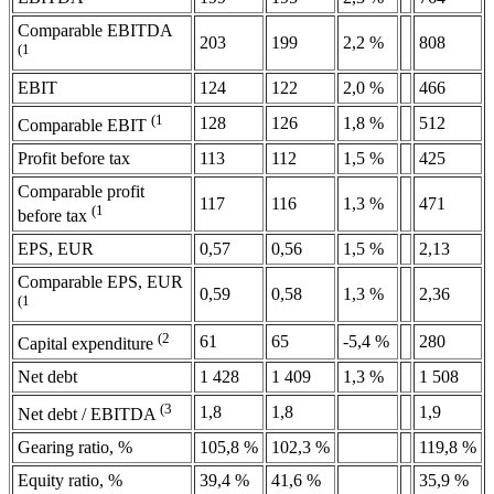
Comparable EBITDA
203
199
2,2 %
808
(1
EBIT
124
122
2,0 %
466
(1
128
126
1,8 %
512
Comparable EBIT
Profit before tax
113
112
1,5 %
425
Comparable profit
117
116
1,3 %
471
(1
before tax
EPS, EUR
0,57
0,56
1,5 %
2,13
Comparable EPS, EUR
0,59
0,58
1,3 %
2,36
(1
(2
61
65
-5,4 %
280
Capital expenditure
Net debt
1 428
1 409
1,3 %
1 508
(3
1,8
1,8
1,9
Net debt / EBITDA
Gearing ratio, %
105,8 %
102,3 %
119,8 %
Equity ratio, %
39,4 %
41,6 %
35,9 %