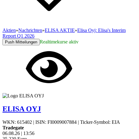
Aktien
»
Nachrichten
»
ELISA AKTIE
»
Elisa Oyj: Elisa's Interim
Report Q1 2026
Realtimekurse aktiv
Push Mitteilungen
ELISA OYJ
WKN: 615402
|
ISIN: FI0009007884
|
Ticker-Symbol: EIA
Tradegate
06.08.26
|
13:56
35,220
Euro