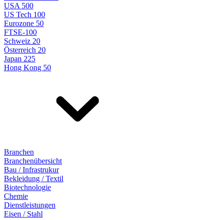
USA 500
US Tech 100
Eurozone 50
FTSE-100
Schweiz 20
Österreich 20
Japan 225
Hong Kong 50
Branchen
Branchenübersicht
Bau / Infrastrukur
Bekleidung / Textil
Biotechnologie
Chemie
Dienstleistungen
Eisen / Stahl