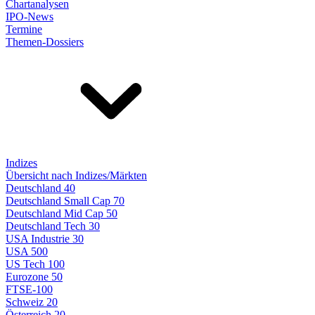
Chartanalysen
IPO-News
Termine
Themen-Dossiers
Indizes
Übersicht nach Indizes/Märkten
Deutschland 40
Deutschland Small Cap 70
Deutschland Mid Cap 50
Deutschland Tech 30
USA Industrie 30
USA 500
US Tech 100
Eurozone 50
FTSE-100
Schweiz 20
Österreich 20