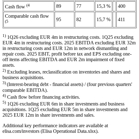
(4
89
77
15,3 %
400
Cash flow
Comparable cash flow
95
82
15,7 %
411
(5
1)
1Q26 excluding EUR 4m in restructuring costs. 1Q25 excluding
EUR 4m in restructuring costs. 2025 EBITDA excluding EUR 32m
in restructuring costs and EUR 12m in network dismantling and
repair costs. 2025 EBIT, profit before tax and EPS excluding one-
off items affecting EBITDA and EUR 2m impairment of fixed
assets.
2)
Excluding leases, reclassification on inventories and shares and
business acquisitions.
3)
(Interest-bearing debt - financial assets) / (four previous quarters'
comparable EBITDA).
4)
Cash flow before financing activities.
5)
1Q26 excluding EUR 6m in share investments and business
acquisitions. 1Q25 excluding EUR 5m in share investments and
2025 EUR 12m in share investments and sales.
Additional key performance indicators are available at
elisa.com/investors (Elisa Operational Data.xlsx).