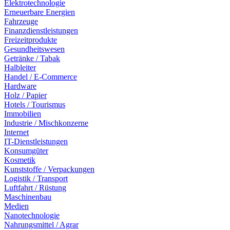
Elektrotechnologie
Erneuerbare Energien
Fahrzeuge
Finanzdienstleistungen
Freizeitprodukte
Gesundheitswesen
Getränke / Tabak
Halbleiter
Handel / E-Commerce
Hardware
Holz / Papier
Hotels / Tourismus
Immobilien
Industrie / Mischkonzerne
Internet
IT-Dienstleistungen
Konsumgüter
Kosmetik
Kunststoffe / Verpackungen
Logistik / Transport
Luftfahrt / Rüstung
Maschinenbau
Medien
Nanotechnologie
Nahrungsmittel / Agrar