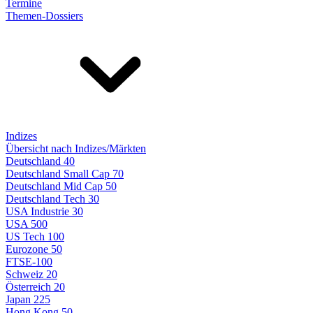
Termine
Themen-Dossiers
Indizes
Übersicht nach Indizes/Märkten
Deutschland 40
Deutschland Small Cap 70
Deutschland Mid Cap 50
Deutschland Tech 30
USA Industrie 30
USA 500
US Tech 100
Eurozone 50
FTSE-100
Schweiz 20
Österreich 20
Japan 225
Hong Kong 50