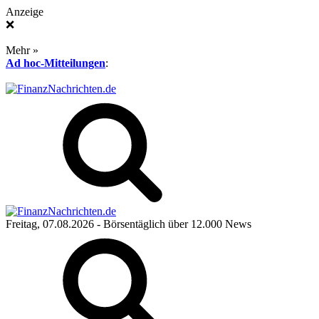
Anzeige
❌
Mehr »
Ad hoc-Mitteilungen
:
Freitag, 07.08.2026
- Börsentäglich über 12.000 News