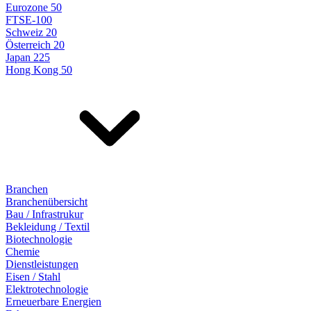
Eurozone 50
FTSE-100
Schweiz 20
Österreich 20
Japan 225
Hong Kong 50
Branchen
Branchenübersicht
Bau / Infrastrukur
Bekleidung / Textil
Biotechnologie
Chemie
Dienstleistungen
Eisen / Stahl
Elektrotechnologie
Erneuerbare Energien