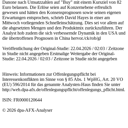
Danone nach Umsatzzahlen auf "Buy" mit einem Kursziel von 82
Euro belassen. Die Erlöse seien auf Konzernebene erfreulich
gewesen und hätten den Konsensprognosen sowie seinen eigenen
Erwartungen entsprochen, schrieb David Hayes in einer am
Mittwoch vorliegenden Schnelleinschätzung. Dies sei vor allem auf
die abgesetzten Mengen und den Produktmix zurückzuführen. Der
Analyst hob zudem die sich verbessernde Dynamik in den USA und
die übertroffenen Prognosen in China hervor./ck/rob/gl
Veröffentlichung der Original-Studie: 22.04.2026 / 02:03 / Zeitzone
in Studie nicht angegeben Erstmalige Weitergabe der Original-
Studie: 22.04.2026 / 02:03 / Zeitzone in Studie nicht angegeben
Hinweis: Informationen zur Offenlegungspflicht bei
Interessenkonflikten im Sinne von § 85 Abs. 1 WpHG, Art. 20 VO
(EU) 596/2014 für das genannte Analysten-Haus finden Sie unter
http://web.dpa-afx.de/offenlegungspflicht/offenlegungs_pflicht.html.
ISIN: FR0000120644
© 2026 dpa-AFX-Analyser