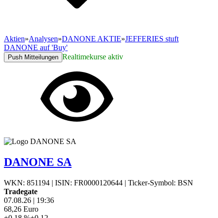
Aktien
»
Analysen
»
DANONE AKTIE
»
JEFFERIES stuft
DANONE auf 'Buy'
Realtimekurse aktiv
Push Mitteilungen
DANONE SA
WKN: 851194
|
ISIN: FR0000120644
|
Ticker-Symbol: BSN
Tradegate
07.08.26
|
19:36
68,26
Euro
+0,18 %
+0,12