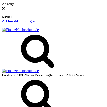
Anzeige
❌
Mehr »
Ad hoc-Mitteilungen
:
Freitag, 07.08.2026
- Börsentäglich über 12.000 News