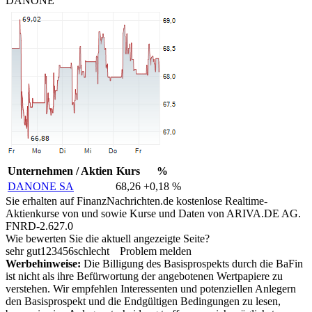
DANONE
Unternehmen / Aktien
Kurs
%
DANONE SA
68,26
+0,18 %
Sie erhalten auf FinanzNachrichten.de kostenlose Realtime-
Aktienkurse von
und
sowie Kurse und Daten von
ARIVA.DE AG
.
FNRD-2.627.0
Wie bewerten Sie die aktuell angezeigte Seite?
sehr gut
1
2
3
4
5
6
schlecht
Problem melden
Werbehinweise:
Die Billigung des Basisprospekts durch die BaFin
ist nicht als ihre Befürwortung der angebotenen Wertpapiere zu
verstehen. Wir empfehlen Interessenten und potenziellen Anlegern
den Basisprospekt und die Endgültigen Bedingungen zu lesen,