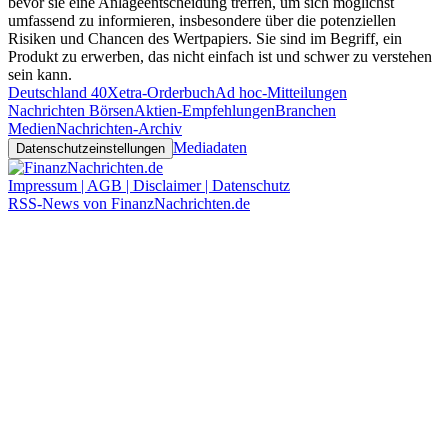
bevor sie eine Anlageentscheidung treffen, um sich möglichst
umfassend zu informieren, insbesondere über die potenziellen
Risiken und Chancen des Wertpapiers. Sie sind im Begriff, ein
Produkt zu erwerben, das nicht einfach ist und schwer zu verstehen
sein kann.
Deutschland 40
Xetra-Orderbuch
Ad hoc-Mitteilungen
Nachrichten Börsen
Aktien-Empfehlungen
Branchen
Medien
Nachrichten-Archiv
Mediadaten
Datenschutzeinstellungen
Impressum | AGB | Disclaimer | Datenschutz
RSS-News von FinanzNachrichten.de