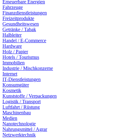
Erneuerbare Energien
Fahrzeuge
Finanzdienstleistungen
Freizeitprodukte
Gesundheitswesen
Getränke / Tabak
Halbleiter
Handel / E-Commerce
Hardware
Holz / Papier
Hotels / Tourismus
Immobilien
Industrie / Mischkonzerne
Internet
IT-Dienstleistungen
Konsumgüter
Kosmetik
Kunststoffe / Verpackungen
Logistik / Transport
Luftfahrt / Rüstung
Maschinenbau
Medien
Nanotechnologie
Nahrungsmittel / Agrar
Netzwerktechnik