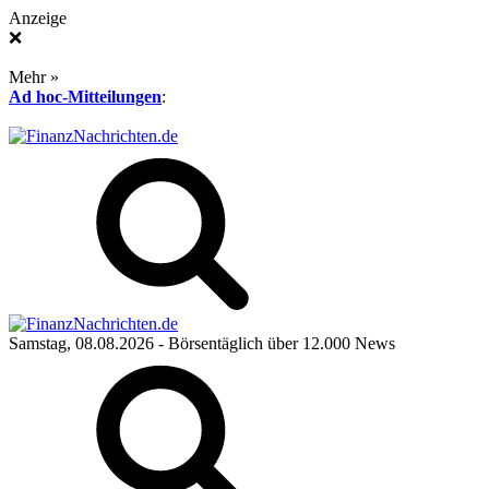
Anzeige
❌
Mehr »
Ad hoc-Mitteilungen
:
Samstag, 08.08.2026
- Börsentäglich über 12.000 News