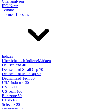
Chartanalysen
IPO-News
Termine
Themen-Dossiers
Indizes
Übersicht nach Indizes/Märkten
Deutschland 40
Deutschland Small Cap 70
Deutschland Mid Cap 50
Deutschland Tech 30
USA Industrie 30
USA 500
US Tech 100
Eurozone 50
FTSE-100
Schweiz 20
Österreich 20