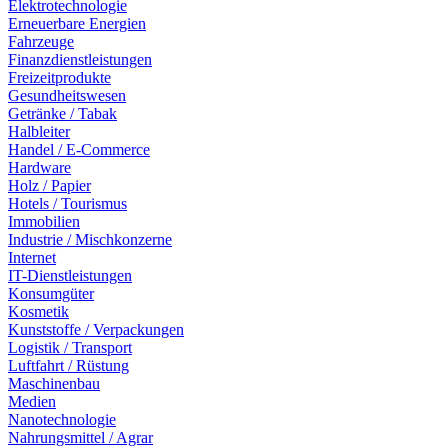
Elektrotechnologie
Erneuerbare Energien
Fahrzeuge
Finanzdienstleistungen
Freizeitprodukte
Gesundheitswesen
Getränke / Tabak
Halbleiter
Handel / E-Commerce
Hardware
Holz / Papier
Hotels / Tourismus
Immobilien
Industrie / Mischkonzerne
Internet
IT-Dienstleistungen
Konsumgüter
Kosmetik
Kunststoffe / Verpackungen
Logistik / Transport
Luftfahrt / Rüstung
Maschinenbau
Medien
Nanotechnologie
Nahrungsmittel / Agrar