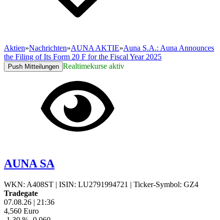
Aktien
»
Nachrichten
»
AUNA AKTIE
»
Auna S.A.: Auna Announces
the Filing of Its Form 20 F for the Fiscal Year 2025
Realtimekurse aktiv
Push Mitteilungen
AUNA SA
WKN: A408ST
|
ISIN: LU2791994721
|
Ticker-Symbol: GZ4
Tradegate
07.08.26
|
21:36
4,560
Euro
-1,30 %
-0,060