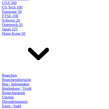
USA 500
US Tech 100
Eurozone 50
FTSE-100
Schweiz 20
Österreich 20
Japan 225
Hong Kong 50
Branchen
Branchenübersicht
Bau / Infrastrukur
Bekleidung / Textil
Biotechnologie
Chemie
Dienstleistungen
Eisen / Stahl