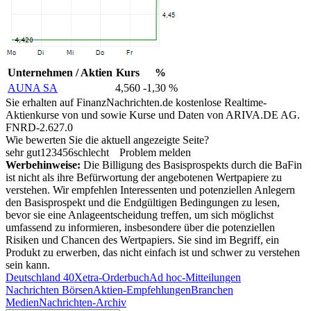
Unternehmen / Aktien
Kurs
%
AUNA SA
4,560
-1,30 %
Sie erhalten auf FinanzNachrichten.de kostenlose Realtime-
Aktienkurse von
und
sowie Kurse und Daten von
ARIVA.DE AG
.
FNRD-2.627.0
Wie bewerten Sie die aktuell angezeigte Seite?
sehr gut
1
2
3
4
5
6
schlecht
Problem melden
Werbehinweise:
Die Billigung des Basisprospekts durch die BaFin
ist nicht als ihre Befürwortung der angebotenen Wertpapiere zu
verstehen. Wir empfehlen Interessenten und potenziellen Anlegern
den Basisprospekt und die Endgültigen Bedingungen zu lesen,
bevor sie eine Anlageentscheidung treffen, um sich möglichst
umfassend zu informieren, insbesondere über die potenziellen
Risiken und Chancen des Wertpapiers. Sie sind im Begriff, ein
Produkt zu erwerben, das nicht einfach ist und schwer zu verstehen
sein kann.
Deutschland 40
Xetra-Orderbuch
Ad hoc-Mitteilungen
Nachrichten Börsen
Aktien-Empfehlungen
Branchen
Medien
Nachrichten-Archiv