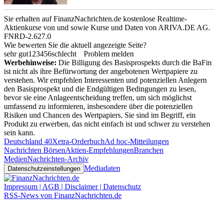
Sie erhalten auf FinanzNachrichten.de kostenlose Realtime-
Aktienkurse von
und
sowie Kurse und Daten von
ARIVA.DE AG
.
FNRD-2.627.0
Wie bewerten Sie die aktuell angezeigte Seite?
sehr gut
1
2
3
4
5
6
schlecht
Problem melden
Werbehinweise:
Die Billigung des Basisprospekts durch die BaFin
ist nicht als ihre Befürwortung der angebotenen Wertpapiere zu
verstehen. Wir empfehlen Interessenten und potenziellen Anlegern
den Basisprospekt und die Endgültigen Bedingungen zu lesen,
bevor sie eine Anlageentscheidung treffen, um sich möglichst
umfassend zu informieren, insbesondere über die potenziellen
Risiken und Chancen des Wertpapiers. Sie sind im Begriff, ein
Produkt zu erwerben, das nicht einfach ist und schwer zu verstehen
sein kann.
Deutschland 40
Xetra-Orderbuch
Ad hoc-Mitteilungen
Nachrichten Börsen
Aktien-Empfehlungen
Branchen
Medien
Nachrichten-Archiv
Mediadaten
Datenschutzeinstellungen
Impressum | AGB | Disclaimer | Datenschutz
RSS-News von FinanzNachrichten.de