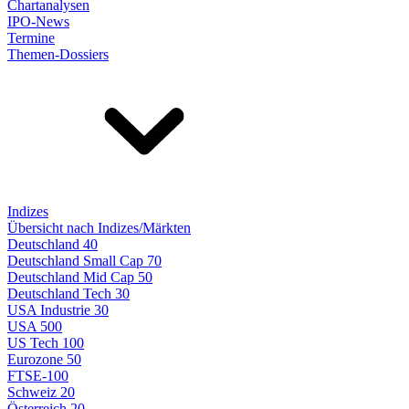
Chartanalysen
IPO-News
Termine
Themen-Dossiers
Indizes
Übersicht nach Indizes/Märkten
Deutschland 40
Deutschland Small Cap 70
Deutschland Mid Cap 50
Deutschland Tech 30
USA Industrie 30
USA 500
US Tech 100
Eurozone 50
FTSE-100
Schweiz 20
Österreich 20