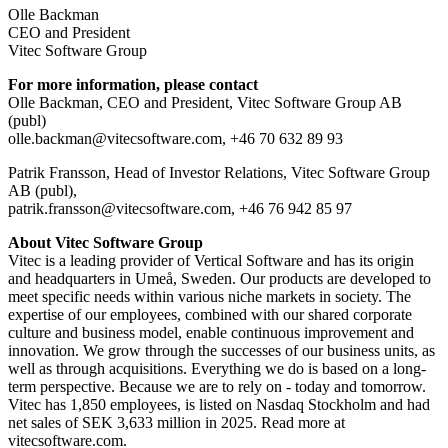
Olle Backman
CEO and President
Vitec Software Group
For more information, please contact
Olle Backman, CEO and President, Vitec Software Group AB
(publ)
olle.backman@vitecsoftware.com, +46 70 632 89 93
Patrik Fransson, Head of Investor Relations, Vitec Software Group
AB (publ),
patrik.fransson@vitecsoftware.com, +46 76 942 85 97
About Vitec Software Group
Vitec is a leading provider of Vertical Software and has its origin
and headquarters in Umeå, Sweden. Our products are developed to
meet specific needs within various niche markets in society. The
expertise of our employees, combined with our shared corporate
culture and business model, enable continuous improvement and
innovation. We grow through the successes of our business units, as
well as through acquisitions. Everything we do is based on a long-
term perspective. Because we are to rely on - today and tomorrow.
Vitec has 1,850 employees, is listed on Nasdaq Stockholm and had
net sales of SEK 3,633 million in 2025. Read more at
vitecsoftware.com.