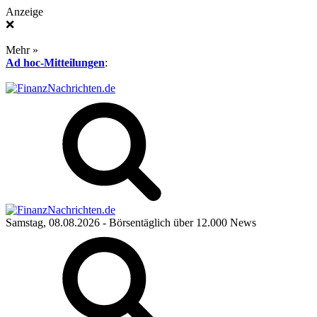
Anzeige
❌
Mehr »
Ad hoc-Mitteilungen
:
Samstag, 08.08.2026
- Börsentäglich über 12.000 News