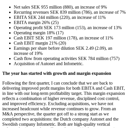
Net sales SEK 955 million (880), an increase of 9%
Recurring revenues SEK 839 million (786), an increase of 7%
EBITA SEK 244 million (220), an increase of 11%
EBITA margin 26% (25)
Operating profit SEK 173 million (153), an increase of 13%
Operating margin 18% (17)
Cash EBIT SEK 197 million (178), an increase of 11%
Cash EBIT margin 21% (20)
Earnings per share before dilution SEK 2.49 (2.09), an
increase of 19%
Cash flow from operating activities SEK 784 million (757)
Acquisition of Autonet and Infometric.
The year has started with growth and margin expansion
Following the first quarter, I can conclude that we are back to
delivering improved profit margins for both EBITA and Cash EBIT,
in line with our long-term profitability target. This margin expansion
reflects a combination of higher revenue, disciplined cost control,
and improved efficiency. Excluding acquisitions, we have not
increased headcount while revenue continues to grow. From an
M&A perspective, the quarter got off to a strong start as we
completed two acquisitions: the Dutch company Autonet and the
Swedish company Infometric. Both are high-quality vertical