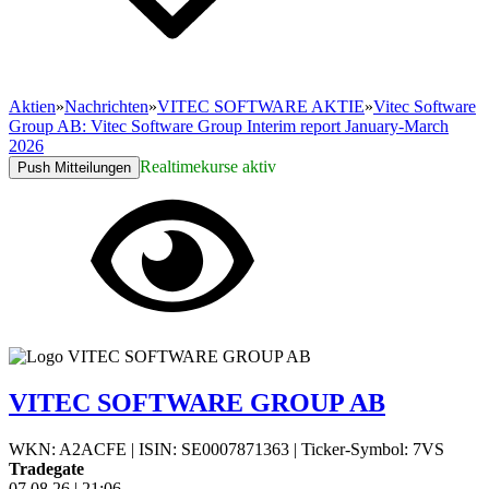
Aktien
»
Nachrichten
»
VITEC SOFTWARE AKTIE
»
Vitec Software
Group AB: Vitec Software Group Interim report January-March
2026
Realtimekurse aktiv
Push Mitteilungen
VITEC SOFTWARE GROUP AB
WKN: A2ACFE
|
ISIN: SE0007871363
|
Ticker-Symbol: 7VS
Tradegate
07.08.26
|
21:06