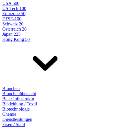
USA 500
US Tech 100
Eurozone 50
FTSE-100
Schweiz 20
Österreich 20
Japan 225
Hong Kong 50
Branchen
Branchenübersicht
Bau / Infrastrukur
Bekleidung / Textil
Biotechnologie
Chemie
Dienstleistungen
Eisen / Stahl