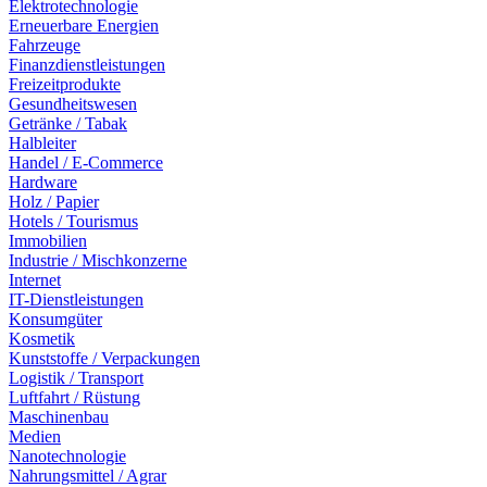
Elektrotechnologie
Erneuerbare Energien
Fahrzeuge
Finanzdienstleistungen
Freizeitprodukte
Gesundheitswesen
Getränke / Tabak
Halbleiter
Handel / E-Commerce
Hardware
Holz / Papier
Hotels / Tourismus
Immobilien
Industrie / Mischkonzerne
Internet
IT-Dienstleistungen
Konsumgüter
Kosmetik
Kunststoffe / Verpackungen
Logistik / Transport
Luftfahrt / Rüstung
Maschinenbau
Medien
Nanotechnologie
Nahrungsmittel / Agrar