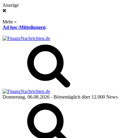
Anzeige
❌
Mehr »
Ad hoc-Mitteilungen
:
Donnerstag, 06.08.2026
- Börsentäglich über 12.000 News