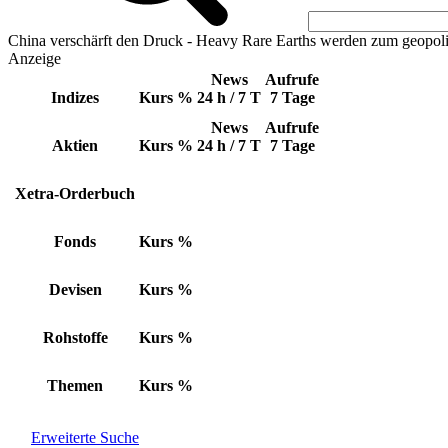
China verschärft den Druck - Heavy Rare Earths werden zum geopoli
Anzeige
News
Aufrufe
Indizes
Kurs
%
24 h / 7 T
7 Tage
News
Aufrufe
Aktien
Kurs
%
24 h / 7 T
7 Tage
Xetra-Orderbuch
Fonds
Kurs
%
Devisen
Kurs
%
Rohstoffe
Kurs
%
Themen
Kurs
%
Erweiterte Suche