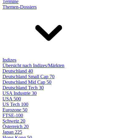
Termine
Themen-Dossiers
Indizes
Übersicht nach Indizes/Märkten
Deutschland 40
Deutschland Small Cap 70
Deutschland Mid Cap 50
Deutschland Tech 30
USA Industrie 30
USA 500
US Tech 100
Eurozone 50
FTSE-100
Schweiz 20
Österreich 20
Japan 225
Hong Kong 50