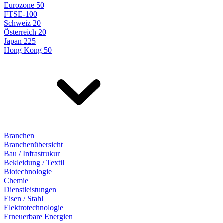
Eurozone 50
FTSE-100
Schweiz 20
Österreich 20
Japan 225
Hong Kong 50
Branchen
Branchenübersicht
Bau / Infrastrukur
Bekleidung / Textil
Biotechnologie
Chemie
Dienstleistungen
Eisen / Stahl
Elektrotechnologie
Erneuerbare Energien