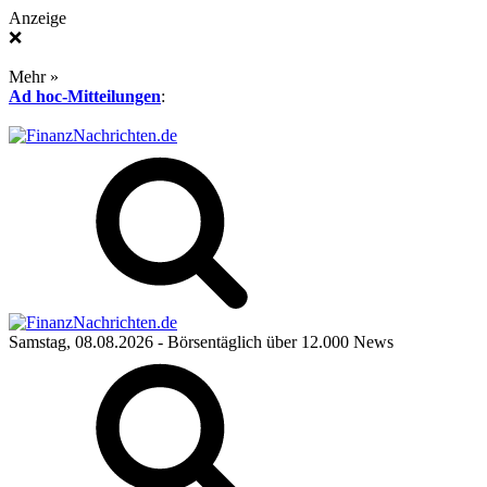
Anzeige
❌
Mehr »
Ad hoc-Mitteilungen
:
Samstag, 08.08.2026
- Börsentäglich über 12.000 News