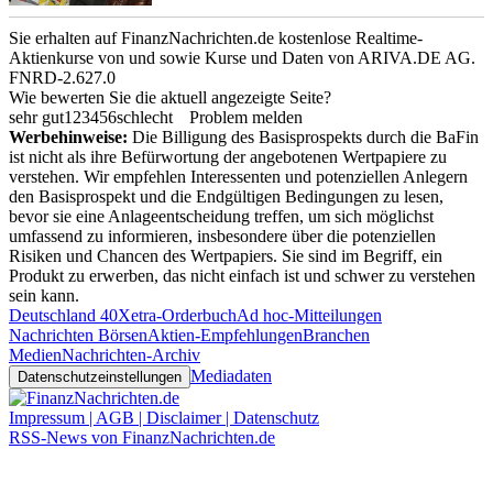
Sie erhalten auf FinanzNachrichten.de kostenlose Realtime-
Aktienkurse von
und
sowie Kurse und Daten von
ARIVA.DE AG
.
FNRD-2.627.0
Wie bewerten Sie die aktuell angezeigte Seite?
sehr gut
1
2
3
4
5
6
schlecht
Problem melden
Werbehinweise:
Die Billigung des Basisprospekts durch die BaFin
ist nicht als ihre Befürwortung der angebotenen Wertpapiere zu
verstehen. Wir empfehlen Interessenten und potenziellen Anlegern
den Basisprospekt und die Endgültigen Bedingungen zu lesen,
bevor sie eine Anlageentscheidung treffen, um sich möglichst
umfassend zu informieren, insbesondere über die potenziellen
Risiken und Chancen des Wertpapiers. Sie sind im Begriff, ein
Produkt zu erwerben, das nicht einfach ist und schwer zu verstehen
sein kann.
Deutschland 40
Xetra-Orderbuch
Ad hoc-Mitteilungen
Nachrichten Börsen
Aktien-Empfehlungen
Branchen
Medien
Nachrichten-Archiv
Mediadaten
Datenschutzeinstellungen
Impressum | AGB | Disclaimer | Datenschutz
RSS-News von FinanzNachrichten.de