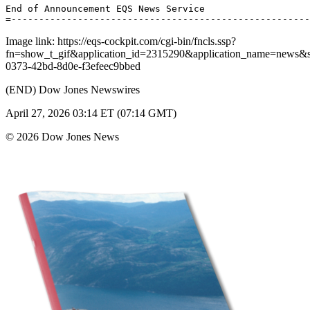
End of Announcement EQS News Service 

Image link: https://eqs-cockpit.com/cgi-bin/fncls.ssp?
fn=show_t_gif&application_id=2315290&application_name=news
0373-42bd-8d0e-f3efeec9bbed
(END) Dow Jones Newswires
April 27, 2026 03:14 ET (07:14 GMT)
© 2026 Dow Jones News