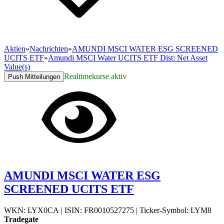
Aktien
»
Nachrichten
»
AMUNDI MSCI WATER ESG SCREENED
UCITS ETF
»
Amundi MSCI Water UCITS ETF Dist: Net Asset
Value(s)
Realtimekurse aktiv
Push Mitteilungen
AMUNDI MSCI WATER ESG
SCREENED UCITS ETF
WKN: LYX0CA
|
ISIN: FR0010527275
|
Ticker-Symbol: LYM8
Tradegate