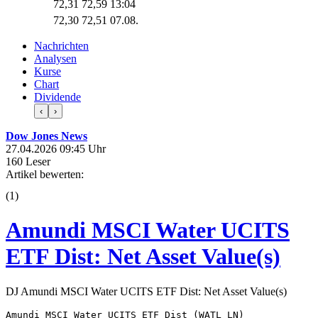
72,31
72,59
13:04
72,30
72,51
07.08.
Nachrichten
Analysen
Kurse
Chart
Dividende
‹
›
Dow Jones News
27.04.2026 09:45 Uhr
160 Leser
Artikel bewerten:
(
1
)
Amundi MSCI Water UCITS
ETF Dist: Net Asset Value(s)
DJ Amundi MSCI Water UCITS ETF Dist: Net Asset Value(s)
Amundi MSCI Water UCITS ETF Dist (WATL LN) 
