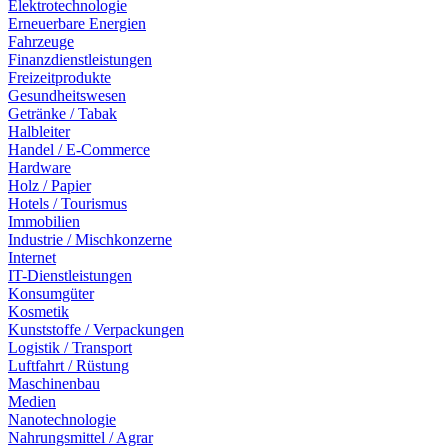
Elektrotechnologie
Erneuerbare Energien
Fahrzeuge
Finanzdienstleistungen
Freizeitprodukte
Gesundheitswesen
Getränke / Tabak
Halbleiter
Handel / E-Commerce
Hardware
Holz / Papier
Hotels / Tourismus
Immobilien
Industrie / Mischkonzerne
Internet
IT-Dienstleistungen
Konsumgüter
Kosmetik
Kunststoffe / Verpackungen
Logistik / Transport
Luftfahrt / Rüstung
Maschinenbau
Medien
Nanotechnologie
Nahrungsmittel / Agrar