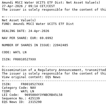
Amundi MSCI Water UCITS ETF Dist: Net Asset Value(s) 

27-Apr-2026 / 09:14 CET/CEST 

The issuer is solely responsible for the content of thi
=------------------------------------------------------
Net Asset Value(s) 

FUND: Amundi MSCI Water UCITS ETF Dist 

DEALING DATE: 24-Apr-2026 

NAV PER SHARE: EUR: 69.6992 

NUMBER OF SHARES IN ISSUE: 22042485 

CODE: WATL LN 

ISIN: FR0010527XXX 

=------------------------------------------------------
Dissemination of a Regulatory Announcement, transmitted
The issuer is solely responsible for the content of thi
View original content: EQS News 

=------------------------------------------------------
ISIN:     FR0010527XXX 

Category Code: NAV 

TIDM:     WATL LN 

LEI Code:   9695004Y3YNBCRB45L58 

Sequence No.: 425139 

EQS News ID:  2315290 
