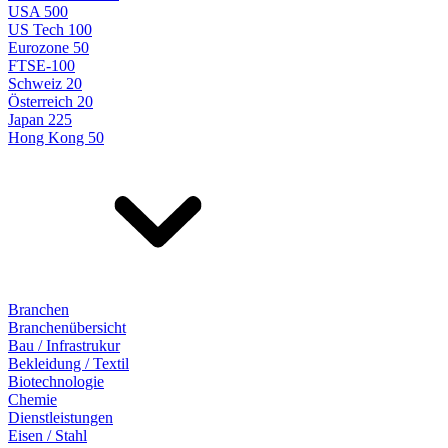
USA 500
US Tech 100
Eurozone 50
FTSE-100
Schweiz 20
Österreich 20
Japan 225
Hong Kong 50
Branchen
Branchenübersicht
Bau / Infrastrukur
Bekleidung / Textil
Biotechnologie
Chemie
Dienstleistungen
Eisen / Stahl