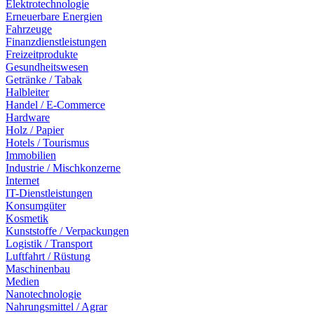
Elektrotechnologie
Erneuerbare Energien
Fahrzeuge
Finanzdienstleistungen
Freizeitprodukte
Gesundheitswesen
Getränke / Tabak
Halbleiter
Handel / E-Commerce
Hardware
Holz / Papier
Hotels / Tourismus
Immobilien
Industrie / Mischkonzerne
Internet
IT-Dienstleistungen
Konsumgüter
Kosmetik
Kunststoffe / Verpackungen
Logistik / Transport
Luftfahrt / Rüstung
Maschinenbau
Medien
Nanotechnologie
Nahrungsmittel / Agrar