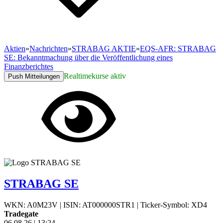
Aktien
»
Nachrichten
»
STRABAG AKTIE
»
EQS-AFR: STRABAG
SE: Bekanntmachung über die Veröffentlichung eines
Finanzberichtes
Realtimekurse aktiv
Push Mitteilungen
STRABAG SE
WKN: A0M23V
|
ISIN: AT000000STR1
|
Ticker-Symbol: XD4
Tradegate
06.08.26
|
13:24