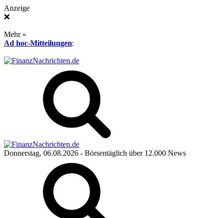
Anzeige
❌
Mehr »
Ad hoc-Mitteilungen
:
Donnerstag, 06.08.2026
- Börsentäglich über 12.000 News