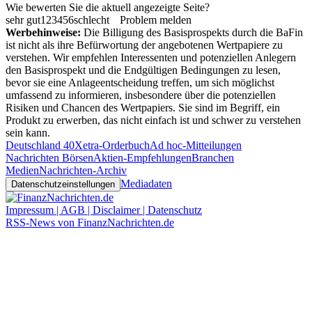
Wie bewerten Sie die aktuell angezeigte Seite?
sehr gut
1
2
3
4
5
6
schlecht
Problem melden
Werbehinweise:
Die Billigung des Basisprospekts durch die BaFin
ist nicht als ihre Befürwortung der angebotenen Wertpapiere zu
verstehen. Wir empfehlen Interessenten und potenziellen Anlegern
den Basisprospekt und die Endgültigen Bedingungen zu lesen,
bevor sie eine Anlageentscheidung treffen, um sich möglichst
umfassend zu informieren, insbesondere über die potenziellen
Risiken und Chancen des Wertpapiers. Sie sind im Begriff, ein
Produkt zu erwerben, das nicht einfach ist und schwer zu verstehen
sein kann.
Deutschland 40
Xetra-Orderbuch
Ad hoc-Mitteilungen
Nachrichten Börsen
Aktien-Empfehlungen
Branchen
Medien
Nachrichten-Archiv
Mediadaten
Datenschutzeinstellungen
Impressum | AGB | Disclaimer | Datenschutz
RSS-News von FinanzNachrichten.de