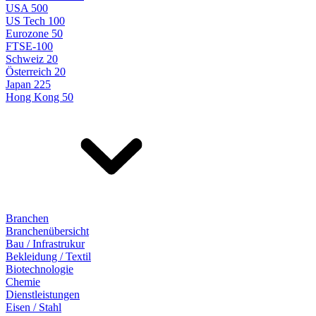
USA 500
US Tech 100
Eurozone 50
FTSE-100
Schweiz 20
Österreich 20
Japan 225
Hong Kong 50
Branchen
Branchenübersicht
Bau / Infrastrukur
Bekleidung / Textil
Biotechnologie
Chemie
Dienstleistungen
Eisen / Stahl