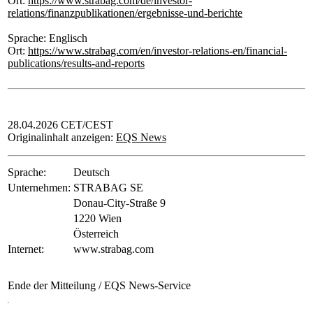
Ort:
https://www.strabag.com/de/investor-
relations/finanzpublikationen/ergebnisse-und-berichte
Sprache: Englisch
Ort:
https://www.strabag.com/en/investor-relations-en/financial-
publications/results-and-reports
28.04.2026 CET/CEST
Originalinhalt anzeigen:
EQS News
Sprache:
Deutsch
Unternehmen:
STRABAG SE
Donau-City-Straße 9
1220 Wien
Österreich
Internet:
www.strabag.com
Ende der Mitteilung
/ EQS News-Service