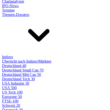
Chartanalysen
IPO-News
Termine
Themen-Dossiers
Indizes
Übersicht nach Indizes/Märkten
Deutschland 40
Deutschland Small Cap 70
Deutschland Mid Cap 50
Deutschland Tech 30
USA Industrie 30
USA 500
US Tech 100
Eurozone 50
FTSE-100
Schweiz 20
Österreich 20