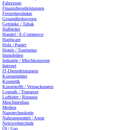
Fahrzeuge
Finanzdienstleistungen
Freizeitprodukte
Gesundheitswesen
Getränke / Tabak
Halbleiter
Handel / E-Commerce
Hardware
Holz / Papier
Hotels / Tourismus
Immobilien
Industrie / Mischkonzerne
Internet
IT-Dienstleistungen
Konsumgüter
Kosmetik
Kunststoffe / Verpackungen
Logistik / Transport
Luftfahrt / Rüstung
Maschinenbau
Medien
Nanotechnologie
Nahrungsmittel / Agrar
Netzwerktechnik
Öl / Gas