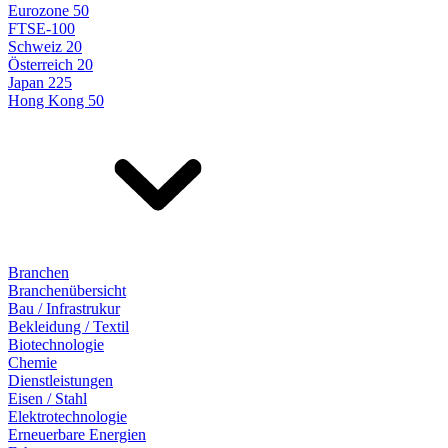
Eurozone 50
FTSE-100
Schweiz 20
Österreich 20
Japan 225
Hong Kong 50
Branchen
Branchenübersicht
Bau / Infrastrukur
Bekleidung / Textil
Biotechnologie
Chemie
Dienstleistungen
Eisen / Stahl
Elektrotechnologie
Erneuerbare Energien