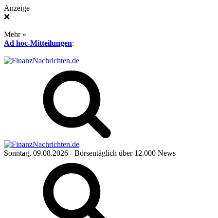
Anzeige
❌
Mehr »
Ad hoc-Mitteilungen
:
Sonntag, 09.08.2026
- Börsentäglich über 12.000 News