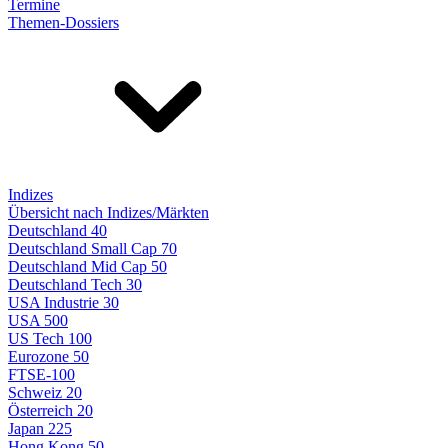
Termine
Themen-Dossiers
Indizes
Übersicht nach Indizes/Märkten
Deutschland 40
Deutschland Small Cap 70
Deutschland Mid Cap 50
Deutschland Tech 30
USA Industrie 30
USA 500
US Tech 100
Eurozone 50
FTSE-100
Schweiz 20
Österreich 20
Japan 225
Hong Kong 50